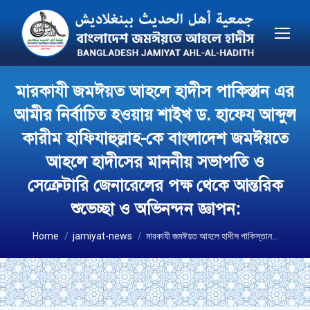
মারকাযী জমঈয়ত আহলে হাদীস পাকিস্তান এর
আমীর নির্বাচিত হওয়ায় শাইখ ড. হাফেয আব্দুল
কারীম হাফিযাহুল্লাহ-কে বাংলাদেশ জমঈয়তে
আহলে হাদীসের মাননীয় সভাপতি ও
সেক্রেটারি জেনারেলের পক্ষ থেকে আন্তরিক
শুভেচ্ছা ও অভিনন্দন জ্ঞাপন:
You are here:
Home
jamiyat-news
মারকাযী জমঈয়ত আহলে হাদীস পাকিস্তান…