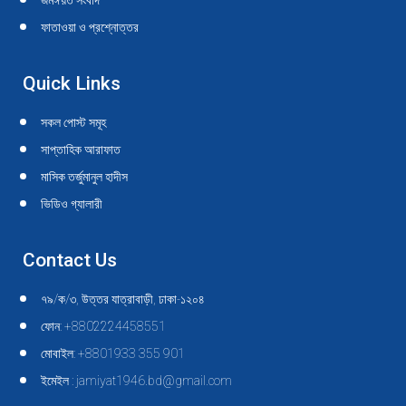
জমঈয়ত সংবাদ
ফাতাওয়া ও প্রশ্নোত্তর
Quick Links
সকল পোস্ট সমূহ
সাপ্তাহিক আরাফাত
মাসিক তর্জুমানুল হাদীস
ভিডিও গ্যালারী
Contact Us
৭৯/ক/৩, উত্তর যাত্রাবাড়ী, ঢাকা-১২০৪
ফোন: +8802224458551
মোবাইল: +8801933 355 901
ইমেইল : jamiyat1946.bd@gmail.com