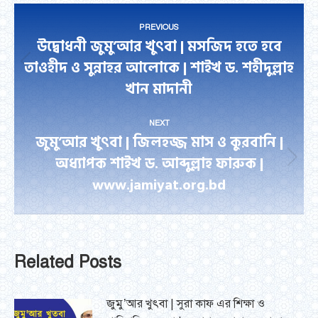
Post
PREVIOUS
navigation
উদ্বোধনী জুমু’আর খুৎবা | মসজিদ হতে হবে
তাওহীদ ও সুন্নাহর আলোকে | শাইখ ড. শহীদুল্লাহ
Previous
খান মাদানী
post:
NEXT
জুমু’আর খুৎবা | জিলহজ্জ মাস ও কুরবানি |
অধ্যাপক শাইখ ড. আব্দুল্লাহ ফারুক |
Next
www.jamiyat.org.bd
post:
Related Posts
জুমু’আর খুৎবা | সুরা কাফ এর শিক্ষা ও