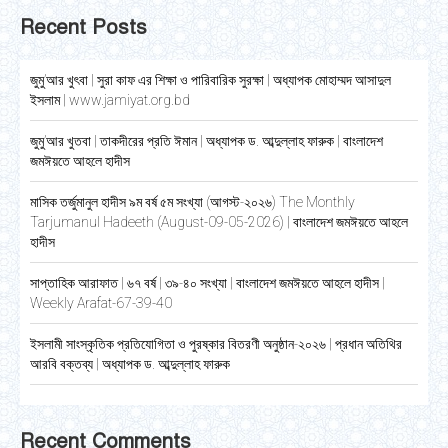
Recent Posts
জুমু’আর খুৎবা | সুরা কাফ এর শিক্ষা ও পারিবারিক সুরক্ষা | অধ্যাপক মোহাম্মদ আসাদুল
ইসলাম | www.jamiyat.org.bd
জুমু’আর খুতবা | তাকদীরের প্রতি ঈমান | অধ্যাপক ড. আব্দুল্লাহ ফারুক | বাংলাদেশ
জমঈয়তে আহলে হাদীস
মাসিক তর্জুমানুল হাদীস ৯ম বর্ষ ৫ম সংখ্যা (আগস্ট-২০২৬) The Monthly
Tarjumanul Hadeeth (August-09-05-2026) | বাংলাদেশ জমঈয়তে আহলে
হাদীস
সাপ্তাহিক আরাফাত | ৬৭ বর্ষ | ৩৯-৪০ সংখ্যা | বাংলাদেশ জমঈয়তে আহলে হাদীস |
Weekly Arafat-67-39-40
ইসলামী সাংস্কৃতিক প্রতিযোগিতা ও পুরষ্কার বিতরণী অনুষ্ঠান-২০২৬ | প্রধান অতিথির
আরবি বক্তব্য | অধ্যাপক ড. আব্দুল্লাহ ফারুক
Recent Comments