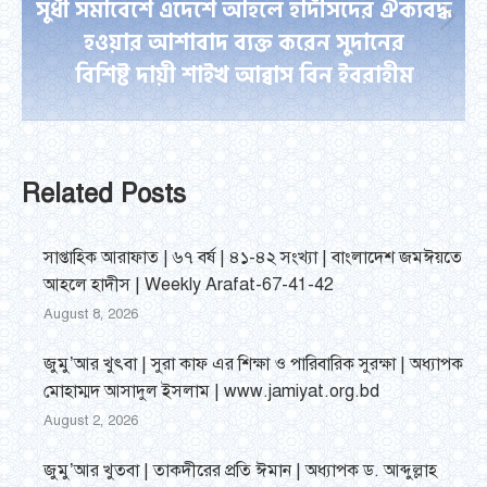
সুধী সমাবেশে এদেশে আহলে হাদীসদের ঐক্যবদ্ধ
Next
হওয়ার আশাবাদ ব্যক্ত করেন সুদানের
post:
বিশিষ্ট দায়ী শাইখ আব্বাস বিন ইবরাহীম
Related Posts
সাপ্তাহিক আরাফাত | ৬৭ বর্ষ | ৪১-৪২ সংখ্যা | বাংলাদেশ জমঈয়তে
আহলে হাদীস | Weekly Arafat-67-41-42
August 8, 2026
জুমু’আর খুৎবা | সুরা কাফ এর শিক্ষা ও পারিবারিক সুরক্ষা | অধ্যাপক
মোহাম্মদ আসাদুল ইসলাম | www.jamiyat.org.bd
August 2, 2026
জুমু’আর খুতবা | তাকদীরের প্রতি ঈমান | অধ্যাপক ড. আব্দুল্লাহ