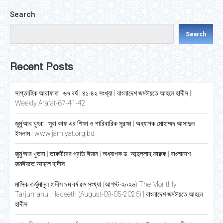
Search
Search
Recent Posts
সাপ্তাহিক আরাফাত | ৬৭ বর্ষ | ৪১-৪২ সংখ্যা | বাংলাদেশ জমঈয়তে আহলে হাদীস |
Weekly Arafat-67-41-42
জুমু’আর খুৎবা | সুরা কাফ এর শিক্ষা ও পারিবারিক সুরক্ষা | অধ্যাপক মোহাম্মদ আসাদুল
ইসলাম | www.jamiyat.org.bd
জুমু’আর খুতবা | তাকদীরের প্রতি ঈমান | অধ্যাপক ড. আব্দুল্লাহ ফারুক | বাংলাদেশ
জমঈয়তে আহলে হাদীস
মাসিক তর্জুমানুল হাদীস ৯ম বর্ষ ৫ম সংখ্যা (আগস্ট-২০২৬) The Monthly
Tarjumanul Hadeeth (August-09-05-2026) | বাংলাদেশ জমঈয়তে আহলে
হাদীস