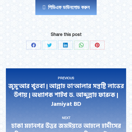
পিডিএফ ডাউনলোড করুন
Share this post
Share
Share
Share
Share
Share
on
on
on
on
on
Facebook
Twitter
LinkedIn
WhatsApp
Pinterest
Post
PREVIOUS
navigation
জুমু’আর খুতবা | আল্লাহ তা’আলার সন্তুষ্টি লাভের
উপায় | অধ্যাপক শাইখ ড. আব্দুল্লাহ ফারুক |
Previous
Jamiyat BD
post:
NEXT
ঢাকা মহানগর উত্তর জমঈয়তে আহলে হাদীসের