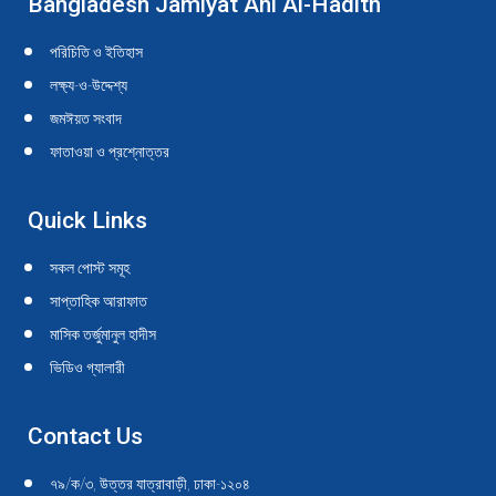
Bangladesh Jamiyat Ahl Al-Hadith
opens
opens
opens
opens
opens
opens
opens
opens
opens
opens
in
in
in
in
in
in
in
in
in
in
পরিচিতি ও ইতিহাস
new
new
new
new
new
new
new
new
new
new
লক্ষ্য-ও-উদ্দেশ্য
window
window
window
window
window
window
window
window
window
window
জমঈয়ত সংবাদ
ফাতাওয়া ও প্রশ্নোত্তর
Quick Links
সকল পোস্ট সমূহ
সাপ্তাহিক আরাফাত
মাসিক তর্জুমানুল হাদীস
ভিডিও গ্যালারী
Contact Us
৭৯/ক/৩, উত্তর যাত্রাবাড়ী, ঢাকা-১২০৪