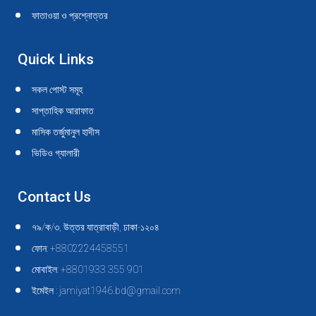
ফাতাওয়া ও প্রশ্নোত্তর
Quick Links
সকল পোস্ট সমূহ
সাপ্তাহিক আরাফাত
মাসিক তর্জুমানুল হাদীস
ভিডিও গ্যালারী
Contact Us
৭৯/ক/৩, উত্তর যাত্রাবাড়ী, ঢাকা-১২০৪
ফোন: +8802224458551
মোবাইল: +8801933 355 901
ইমেইল : jamiyat1946.bd@gmail.com