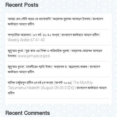
Recent Posts
আমরা কেন সৌদি আরব কে ভালোবাসি? অধ্যাপক মুহাম্মদ আসাদুল ইসলাম | বাংলাদেশ
জমঈয়তে আহলে হাদীস
সাপ্তাহিক আরাফাত | ৬৭ বর্ষ | ৪১-৪২ সংখ্যা | বাংলাদেশ জমঈয়তে আহলে হাদীস |
Weekly Arafat-67-41-42
জুমু’আর খুৎবা | সুরা কাফ এর শিক্ষা ও পারিবারিক সুরক্ষা | অধ্যাপক মোহাম্মদ আসাদুল
ইসলাম | www.jamiyat.org.bd
জুমু’আর খুতবা | তাকদীরের প্রতি ঈমান | অধ্যাপক ড. আব্দুল্লাহ ফারুক | বাংলাদেশ
জমঈয়তে আহলে হাদীস
মাসিক তর্জুমানুল হাদীস ৯ম বর্ষ ৫ম সংখ্যা (আগস্ট-২০২৬) The Monthly
Tarjumanul Hadeeth (August-09-05-2026) | বাংলাদেশ জমঈয়তে আহলে
হাদীস
Recent Comments