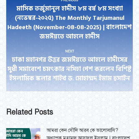
PREVIOUS
navigation
মাসিক তর্জুমানুল হাদীস ৮ম বর্ষ ৮ম সংখ্যা
(নভেম্বর-২০২৫) The Monthly Tarjumanul
Previous
Hadeeth (November-08-08-2025) | বাংলাদেশ
post:
জমঈয়তে আহলে হাদীস
NEXT
ঢাকা মহানগর উত্তর জমঈয়তে আহলে হাদীসের
সুধী সমাবেশে চমৎকার নসিহা পেশ করলেন বিশিষ্ট
Next
ইসলামিক স্কলার শাইখ ড. মোহাম্মদ ইমাম হুসাইন
post:
Related Posts
আমরা কেন সৌদি আরব কে ভালোবাসি?
অধ্যাপক মুহাম্মদ আসাদুল ইসলাম | বাংলাদেশ