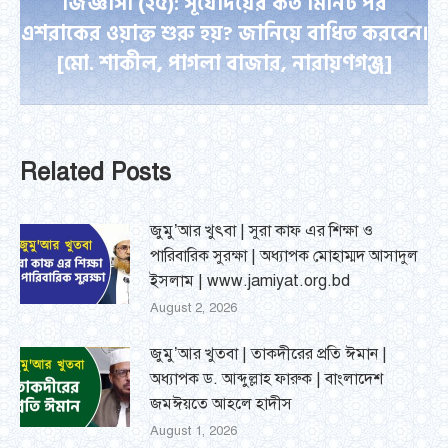
জিজ্ঞাসা (২৫): সূর্যোদয়ের কত মিনিট পর
এশরাকের ওয়াক্ত শুরু হয়? জানিয়ে বাধিত করবেন।
Next
[মো. শাকীল, পাগলা বাজার, নারায়ণগঞ্জ]
post:
Related Posts
জুমু’আর খুৎবা | সুরা কাফ এর শিক্ষা ও
পারিবারিক সুরক্ষা | অধ্যাপক মোহাম্মদ আসাদুল
ইসলাম | www.jamiyat.org.bd
August 2, 2026
জুমু’আর খুতবা | তাকদীরের প্রতি ঈমান |
অধ্যাপক ড. আব্দুল্লাহ ফারুক | বাংলাদেশ
জমঈয়তে আহলে হাদীস
August 1, 2026