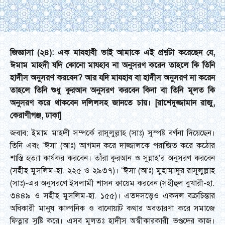
জিজ্ঞাসা (২৪): এক মাযহাবী ভাই আমাকে এই প্রশ্নটা করেছেন যে
,
ঈমাম মাহদী যদি কোনো মাযহাব না অনুসরণ করেন তাহলে কি তিনি
হাদীস অনুসরণ করবেন? আর যদি মাযহাব বা হাদীস অনুসরণ না করেন
তাহলে তিনি শুধু কুরআন অনুসরণ করবেন কিনা বা তিনি মূলত কি
অনুসরণ করে থাকবেন দলিলসহ জানতে চায়। [রাশেদুজ্জামান রাজু,
কেরাণীগঞ্জ, ঢাকা]
জবাব: ইমাম মাহদী সম্পর্কে রাসূলুল্লাহ (সাঃ) সুস্পষ্ট বর্ণনা দিয়েছেন।
তিনি এবং ‘ঈসা (আঃ) আগমন করে দাজ্জালকে পরাজিত করে কঠোর
শাস্তি হত্যা কার্যকর করবেন। তাঁরা কুরআন ও সুন্নাহ’র অনুসরণ করবেন
(সহীহ মুসলিম-হা. ২২৫ ও ২৯৩৭)। ‘ঈসা (আঃ) মুহাম্মাদুর রাসূলুল্লাহ
(সাঃ)-এর অনুসরণে ইসলামী শাসন ক্বায়েম করবেন (সহীহুল বুখারী-হা.
৩৪৪৯ ও সহীহ মুসলিম-হা. ১৫৫)। এতদ্সত্ত্বেও একদল বক্রচিন্তার
অধিকারী মানুষ কাল্পনিক ও বানোয়াট কথার অবতারণা করে সমাজে
ফিত্নার সৃষ্টি করে। এসব মূলতঃ হাদীস অস্বীকারকারী ভণ্ডদের কাজ।