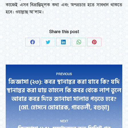
কাজেই এসব বিভ্রান্তিমূলক কথা এবং অপপ্রচার হতে সাবধান থাকতে
হবে। ওয়াল্লাহু আ‘লাম।
Share this post
Share
Share
Share
Share
Share
on
on
on
on
on
Facebook
Twitter
LinkedIn
WhatsApp
Pinterest
Post
PREVIOUS
navigation
জিজ্ঞাসা (২৩): কবর স্থানান্তর করা যাবে কি? যদি
স্থানান্তর করা যায় তাহলে কি কবর থেকে লাশ তুলে
Previous
আবার কবর দিতে জানাযা সালাত পড়তে হবে?
post:
[মো. হোসনে মোবারক, গাবতলী, বগুড়া]
NEXT