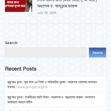
লোক যাদের জন্য ফেরেশতারা দু’আ করে |
অধ্যাপক ড. আব্দুল্লাহ ফারুক
July 26, 2026
Search
Search
Recent Posts
জুমু’আর খুৎবা | সুরা কাফ এর শিক্ষা ও পারিবারিক সুরক্ষা | অধ্যাপক মোহাম্মদ আসাদুল
ইসলাম | www.jamiyat.org.bd
জুমু’আর খুতবা | তাকদীরের প্রতি ঈমান | অধ্যাপক ড. আব্দুল্লাহ ফারুক | বাংলাদেশ
জমঈয়তে আহলে হাদীস