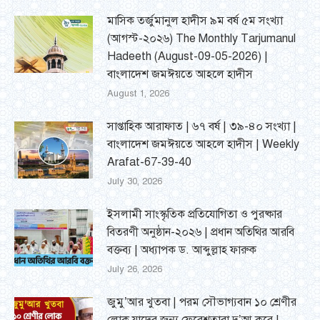
মাসিক তর্জুমানুল হাদীস ৯ম বর্ষ ৫ম সংখ্যা
(আগস্ট-২০২৬) The Monthly Tarjumanul
Hadeeth (August-09-05-2026) |
বাংলাদেশ জমঈয়তে আহলে হাদীস
August 1, 2026
সাপ্তাহিক আরাফাত | ৬৭ বর্ষ | ৩৯-৪০ সংখ্যা |
বাংলাদেশ জমঈয়তে আহলে হাদীস | Weekly
Arafat-67-39-40
July 30, 2026
ইসলামী সাংস্কৃতিক প্রতিযোগিতা ও পুরষ্কার
বিতরণী অনুষ্ঠান-২০২৬ | প্রধান অতিথির আরবি
বক্তব্য | অধ্যাপক ড. আব্দুল্লাহ ফারুক
July 26, 2026
জুমু’আর খুতবা | পরম সৌভাগ্যবান ১০ শ্রেণীর