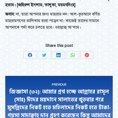
হতাম। [জহিরুল ইসলাম, ভালুকা, ময়মনসিংহ]
জবাব:
না, তারা আপনার জন্য মাহরাম নন। আল-কুরআনে বর্ণিত
মাহরামগণের তালিকায় তারা পড়েন না। কাজেই তাদের সামনে
আপনাকে পর্দা করে চলতে হবে। ওয়াল্লাহু আ‘লাম।
Share this post
Share
Share
Share
Share
Share
on
on
on
on
on
Facebook
Twitter
LinkedIn
WhatsApp
Pinterest
Post
PREVIOUS
navigation
জিজ্ঞাসা (৩২): আমার প্রশ্ন হচ্ছে আল্লাহর রাসূল
(সাঃ) ঈদের ময়দানে সালাতের খুতবার পরে
মুসল্লিদের নিকট হতে মহিলাদের নিকট হতে টাকা-
পয়সা সাদাক্বাহ্ দান গ্রহণ করেছেন কিন্তু আমাদের