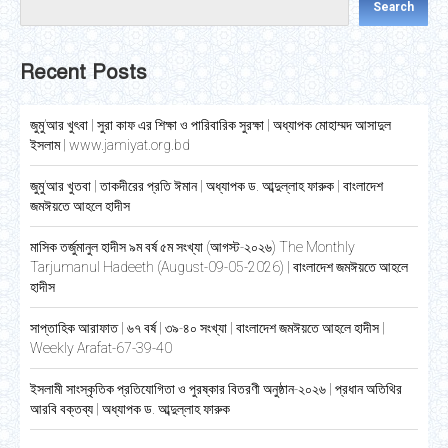
Search
Recent Posts
জুমু’আর খুৎবা | সুরা কাফ এর শিক্ষা ও পারিবারিক সুরক্ষা | অধ্যাপক মোহাম্মদ আসাদুল
ইসলাম | www.jamiyat.org.bd
জুমু’আর খুতবা | তাকদীরের প্রতি ঈমান | অধ্যাপক ড. আব্দুল্লাহ ফারুক | বাংলাদেশ
জমঈয়তে আহলে হাদীস
মাসিক তর্জুমানুল হাদীস ৯ম বর্ষ ৫ম সংখ্যা (আগস্ট-২০২৬) The Monthly
Tarjumanul Hadeeth (August-09-05-2026) | বাংলাদেশ জমঈয়তে আহলে
হাদীস
সাপ্তাহিক আরাফাত | ৬৭ বর্ষ | ৩৯-৪০ সংখ্যা | বাংলাদেশ জমঈয়তে আহলে হাদীস |
Weekly Arafat-67-39-40
ইসলামী সাংস্কৃতিক প্রতিযোগিতা ও পুরষ্কার বিতরণী অনুষ্ঠান-২০২৬ | প্রধান অতিথির
আরবি বক্তব্য | অধ্যাপক ড. আব্দুল্লাহ ফারুক