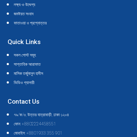
new
new
new
new
new
new
new
new
new
new
লক্ষ্য-ও-উদ্দেশ্য
window
window
window
window
window
window
window
window
window
window
জমঈয়ত সংবাদ
ফাতাওয়া ও প্রশ্নোত্তর
Quick Links
সকল পোস্ট সমূহ
সাপ্তাহিক আরাফাত
মাসিক তর্জুমানুল হাদীস
ভিডিও গ্যালারী
Contact Us
৭৯/ক/৩, উত্তর যাত্রাবাড়ী, ঢাকা-১২০৪
ফোন: +8802224458551
মোবাইল: +8801933 355 901