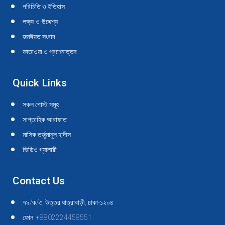
in
in
in
in
in
in
in
in
in
in
পরিচিতি ও ইতিহাস
new
new
new
new
new
new
new
new
new
new
লক্ষ্য-ও-উদ্দেশ্য
window
window
window
window
window
window
window
window
window
window
জমঈয়ত সংবাদ
ফাতাওয়া ও প্রশ্নোত্তর
Quick Links
সকল পোস্ট সমূহ
সাপ্তাহিক আরাফাত
মাসিক তর্জুমানুল হাদীস
ভিডিও গ্যালারী
Contact Us
৭৯/ক/৩, উত্তর যাত্রাবাড়ী, ঢাকা-১২০৪
ফোন: +8802224458551