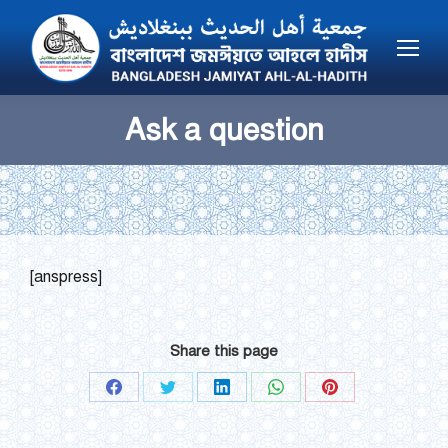
Ask a question
You are here:
[anspress]
Share this page
Share
Share
Share
Share
Share
on
on
on
on
on