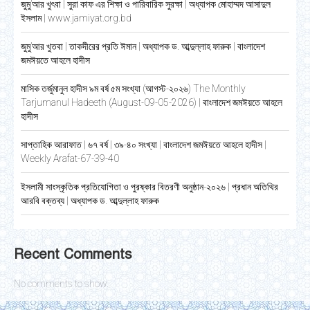
জুমু’আর খুৎবা | সুরা কাফ এর শিক্ষা ও পারিবারিক সুরক্ষা | অধ্যাপক মোহাম্মদ আসাদুল
ইসলাম | www.jamiyat.org.bd
জুমু’আর খুতবা | তাকদীরের প্রতি ঈমান | অধ্যাপক ড. আব্দুল্লাহ ফারুক | বাংলাদেশ
জমঈয়তে আহলে হাদীস
মাসিক তর্জুমানুল হাদীস ৯ম বর্ষ ৫ম সংখ্যা (আগস্ট-২০২৬) The Monthly
Tarjumanul Hadeeth (August-09-05-2026) | বাংলাদেশ জমঈয়তে আহলে
হাদীস
সাপ্তাহিক আরাফাত | ৬৭ বর্ষ | ৩৯-৪০ সংখ্যা | বাংলাদেশ জমঈয়তে আহলে হাদীস |
Weekly Arafat-67-39-40
ইসলামী সাংস্কৃতিক প্রতিযোগিতা ও পুরষ্কার বিতরণী অনুষ্ঠান-২০২৬ | প্রধান অতিথির
আরবি বক্তব্য | অধ্যাপক ড. আব্দুল্লাহ ফারুক
Recent Comments
No comments to show.