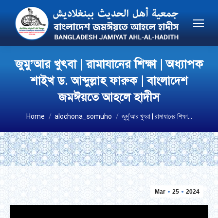
জুমু’আর খুৎবা | রামাযানের শিক্ষা | অধ্যাপক
শাইখ ড. আব্দুল্লাহ ফারুক | বাংলাদেশ
জমঈয়তে আহলে হাদীস
You are here:
Home
alochona_somuho
জুমু’আর খুৎবা | রামাযানের শিক্ষা…
Mar
25
2024