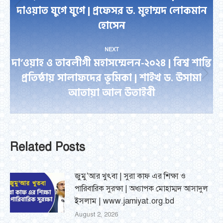
দাওয়াত যুগে যুগে | প্রফেসর ড. মুহাম্মদ লোকমান
Previous
হোসেন
post:
NEXT
দা’ওয়াহ ও তাবলীগী মহাসম্মেলন-২০২৪ | বিশ্ব শান্তি
প্রতিষ্ঠায় সালাফদের ভূমিকা | শাইখ ড. উসামা
Next
আতায়া আল উতাইবী
post:
Related Posts
জুমু’আর খুৎবা | সুরা কাফ এর শিক্ষা ও
পারিবারিক সুরক্ষা | অধ্যাপক মোহাম্মদ আসাদুল
ইসলাম | www.jamiyat.org.bd
August 2, 2026