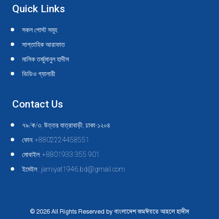
Quick Links
সকল পোস্ট সমূহ
সাপ্তাহিক আরাফাত
মাসিক তর্জুমানুল হাদীস
ভিডিও গ্যালারী
Contact Us
৭৯/ক/৩, উত্তর যাত্রাবাড়ী, ঢাকা-১২০৪
ফোন: +8802224458551
মোবাইল: +8801933 355 901
ইমেইল : jamiyat1946.bd@gmail.com
© 2026 All Rights Reserved by বাংলাদেশ জমঈয়তে আহলে হাদীস