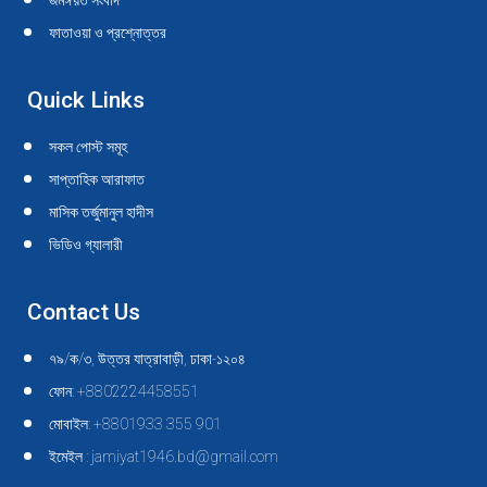
জমঈয়ত সংবাদ
ফাতাওয়া ও প্রশ্নোত্তর
Quick Links
সকল পোস্ট সমূহ
সাপ্তাহিক আরাফাত
মাসিক তর্জুমানুল হাদীস
ভিডিও গ্যালারী
Contact Us
৭৯/ক/৩, উত্তর যাত্রাবাড়ী, ঢাকা-১২০৪
ফোন: +8802224458551
মোবাইল: +8801933 355 901
ইমেইল : jamiyat1946.bd@gmail.com