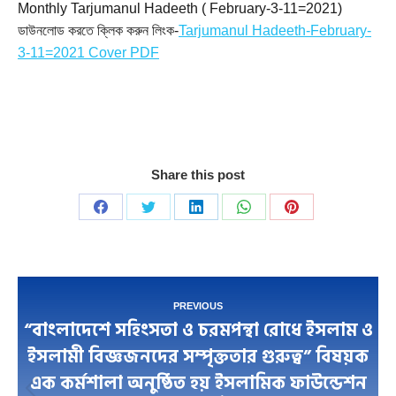
Monthly Tarjumanul Hadeeth ( February-3-11=2021)
ডাউনলোড করতে ক্লিক করুন লিংক-
Tarjumanul Hadeeth-February-
3-11=2021 Cover PDF
Share this post
Share
Share
Share
Share
Share
on
on
on
on
on
Facebook
Twitter
LinkedIn
WhatsApp
Pinterest
Post
PREVIOUS
“বাংলাদেশে সহিংসতা ও চরমপন্থা রোধে ইসলাম ও
navigation
ইসলামী বিজ্ঞজনদের সম্পৃক্ততার গুরুত্ব” বিষয়ক
এক কর্মশালা অনুষ্ঠিত হয় ইসলামিক ফাউন্ডেশন