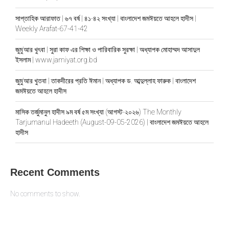
সাপ্তাহিক আরাফাত | ৬৭ বর্ষ | ৪১-৪২ সংখ্যা | বাংলাদেশ জমঈয়তে আহলে হাদীস |
Weekly Arafat-67-41-42
জুমু’আর খুৎবা | সুরা কাফ এর শিক্ষা ও পারিবারিক সুরক্ষা | অধ্যাপক মোহাম্মদ আসাদুল
ইসলাম | www.jamiyat.org.bd
জুমু’আর খুতবা | তাকদীরের প্রতি ঈমান | অধ্যাপক ড. আব্দুল্লাহ ফারুক | বাংলাদেশ
জমঈয়তে আহলে হাদীস
মাসিক তর্জুমানুল হাদীস ৯ম বর্ষ ৫ম সংখ্যা (আগস্ট-২০২৬) The Monthly
Tarjumanul Hadeeth (August-09-05-2026) | বাংলাদেশ জমঈয়তে আহলে
হাদীস
Recent Comments
No comments to show.