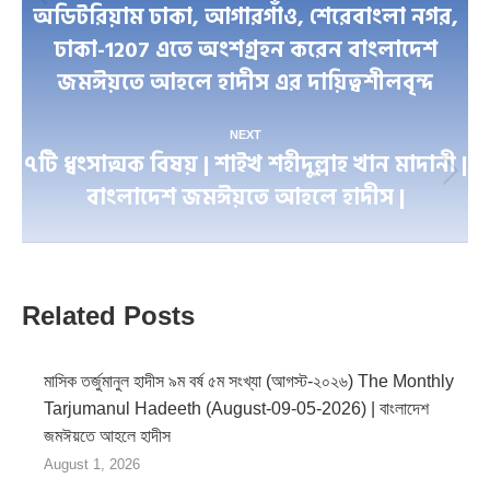
Previous
অডিটরিয়াম ঢাকা, আগারগাঁও, শেরেবাংলা নগর,
post:
ঢাকা-1207 এতে অংশগ্রহন করেন বাংলাদেশ
জমঈয়তে আহলে হাদীস এর দায়িত্বশীলবৃন্দ
NEXT
৭টি ধ্বংসাত্মক বিষয় | শাইখ শহীদুল্লাহ খান মাদানী |
Next
বাংলাদেশ জমঈয়তে আহলে হাদীস |
post:
Related Posts
মাসিক তর্জুমানুল হাদীস ৯ম বর্ষ ৫ম সংখ্যা (আগস্ট-২০২৬) The Monthly
Tarjumanul Hadeeth (August-09-05-2026) | বাংলাদেশ
জমঈয়তে আহলে হাদীস
August 1, 2026