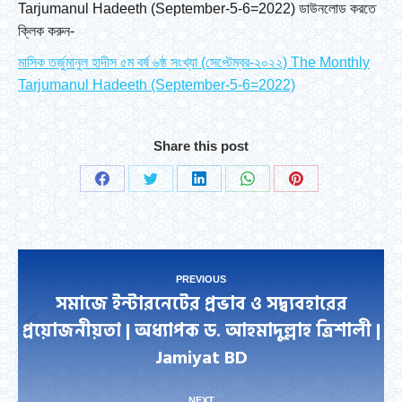
Tarjumanul Hadeeth (September-5-6=2022) ডাউনলোড করতে
ক্লিক করুন-
মাসিক তর্জুমানুল হাদীস ৫ম বর্ষ ৬ষ্ঠ সংখ্যা (সেপ্টেম্বর-২০২২) The Monthly
Tarjumanul Hadeeth (September-5-6=2022)
Share this post
Share
Share
Share
Share
Share
on
on
on
on
on
Facebook
Twitter
LinkedIn
WhatsApp
Pinterest
Post
PREVIOUS
সমাজে ইন্টারনেটের প্রভাব ও সদ্ব্যবহারের
navigation
প্রয়োজনীয়তা | অধ্যাপক ড. আহমাদুল্লাহ ত্রিশালী |
Previous
Jamiyat BD
post:
NEXT