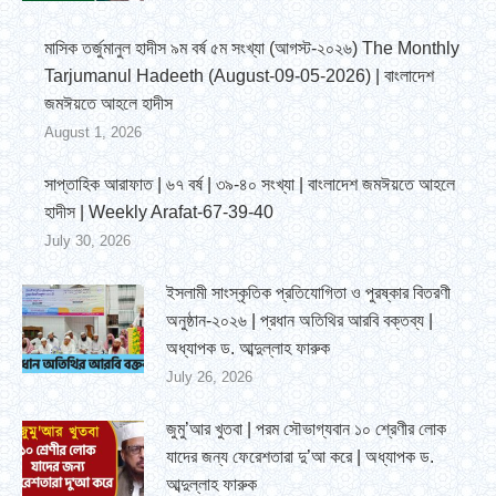
মাসিক তর্জুমানুল হাদীস ৯ম বর্ষ ৫ম সংখ্যা (আগস্ট-২০২৬) The Monthly
Tarjumanul Hadeeth (August-09-05-2026) | বাংলাদেশ
জমঈয়তে আহলে হাদীস
August 1, 2026
সাপ্তাহিক আরাফাত | ৬৭ বর্ষ | ৩৯-৪০ সংখ্যা | বাংলাদেশ জমঈয়তে আহলে
হাদীস | Weekly Arafat-67-39-40
July 30, 2026
ইসলামী সাংস্কৃতিক প্রতিযোগিতা ও পুরষ্কার বিতরণী
অনুষ্ঠান-২০২৬ | প্রধান অতিথির আরবি বক্তব্য |
অধ্যাপক ড. আব্দুল্লাহ ফারুক
July 26, 2026
জুমু’আর খুতবা | পরম সৌভাগ্যবান ১০ শ্রেণীর লোক
যাদের জন্য ফেরেশতারা দু’আ করে | অধ্যাপক ড.
আব্দুল্লাহ ফারুক