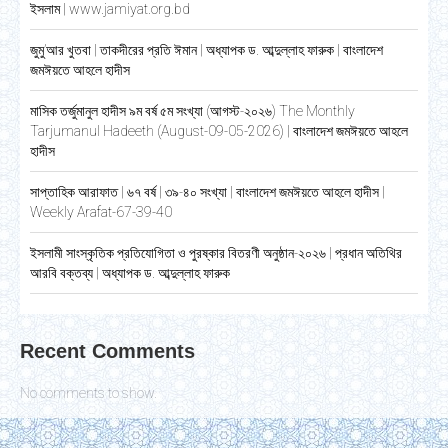
ইসলাম | www.jamiyat.org.bd
জুমু’আর খুতবা | তাকদীরের প্রতি ঈমান | অধ্যাপক ড. আব্দুল্লাহ ফারুক | বাংলাদেশ
জমঈয়তে আহলে হাদীস
মাসিক তর্জুমানুল হাদীস ৯ম বর্ষ ৫ম সংখ্যা (আগস্ট-২০২৬) The Monthly
Tarjumanul Hadeeth (August-09-05-2026) | বাংলাদেশ জমঈয়তে আহলে
হাদীস
সাপ্তাহিক আরাফাত | ৬৭ বর্ষ | ৩৯-৪০ সংখ্যা | বাংলাদেশ জমঈয়তে আহলে হাদীস |
Weekly Arafat-67-39-40
ইসলামী সাংস্কৃতিক প্রতিযোগিতা ও পুরষ্কার বিতরণী অনুষ্ঠান-২০২৬ | প্রধান অতিথির
আরবি বক্তব্য | অধ্যাপক ড. আব্দুল্লাহ ফারুক
Recent Comments
No comments to show.