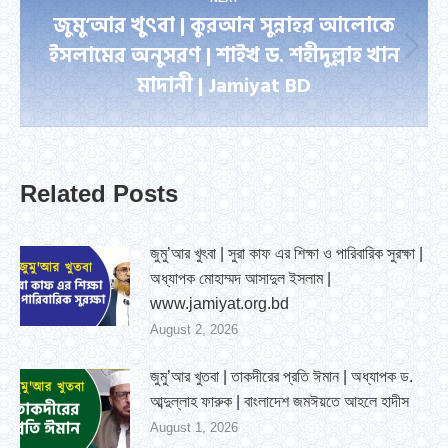
জুমু’আর খুৎবা | কুরআন সুন্নাহর আলোকে
ইসলামের অনুসরণ | শাইখ ড. শহীদুল্লাহ খান
Next
মাদানী | Jamiyat BD
post:
Related Posts
জুমু’আর খুৎবা | সুরা কাফ এর শিক্ষা ও পারিবারিক সুরক্ষা |
অধ্যাপক মোহাম্মদ আসাদুল ইসলাম |
www.jamiyat.org.bd
August 2, 2026
জুমু’আর খুতবা | তাকদীরের প্রতি ঈমান | অধ্যাপক ড.
আব্দুল্লাহ ফারুক | বাংলাদেশ জমঈয়তে আহলে হাদীস
August 1, 2026