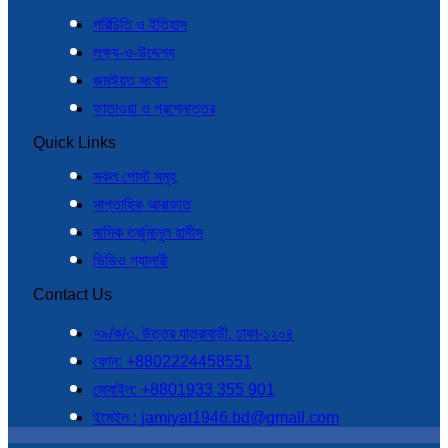
পরিচিতি ও ইতিহাস
লক্ষ্য-ও-উদ্দেশ্য
জমঈয়ত সংবাদ
ফাতাওয়া ও প্রশ্নোত্তর
Quick Links
সকল পোস্ট সমূহ
সাপ্তাহিক আরাফাত
মাসিক তর্জুমানুল হাদীস
ভিডিও গ্যালারী
Contact Us
৭৯/ক/৩, উত্তর যাত্রাবাড়ী, ঢাকা-১২০৪
ফোন: +8802224458551
মোবাইল: +8801933 355 901
ইমেইল : jamiyat1946.bd@gmail.com