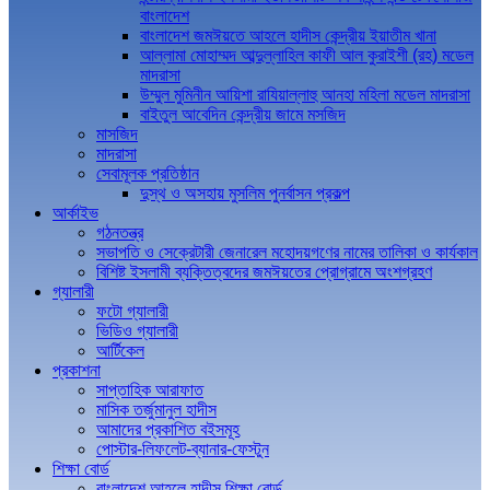
বাংলাদেশ
বাংলাদেশ জমঈয়তে আহলে হাদীস কেন্দ্রীয় ইয়াতীম খানা
আল্লামা মোহাম্মদ আব্দুল্লাহিল কাফী আল কুরাইশী (রহ) মডেল
মাদরাসা
উম্মুল মুমিনীন আয়িশা রাযিয়াল্লাহু আনহা মহিলা মডেল মাদরাসা
বাইতুল আবেদিন কেন্দ্রীয় জামে মসজিদ
মাসজিদ
মাদরাসা
সেবামূলক প্রতিষ্ঠান
দুস্থ ও অসহায় মুসলিম পুনর্বাসন প্রকল্প
আর্কাইভ
গঠনতন্ত্র
সভাপতি ও সেক্রেটারী জেনারেল মহোদয়গণের নামের তালিকা ও কার্যকাল
বিশিষ্ট ইসলামী ব্যক্তিত্বদের জমঈয়তের প্রোগ্রামে অংশগ্রহণ
গ্যালারী
ফটো গ্যালারী
ভিডিও গ্যালারী
আর্টিকেল
প্রকাশনা
সাপ্তাহিক আরাফাত
মাসিক তর্জুমানুল হাদীস
আমাদের প্রকাশিত বইসমূহ
পোস্টার-লিফলেট-ব্যানার-ফেস্টুন
শিক্ষা বোর্ড
বাংলাদেশ আহলে হাদীস শিক্ষা বোর্ড