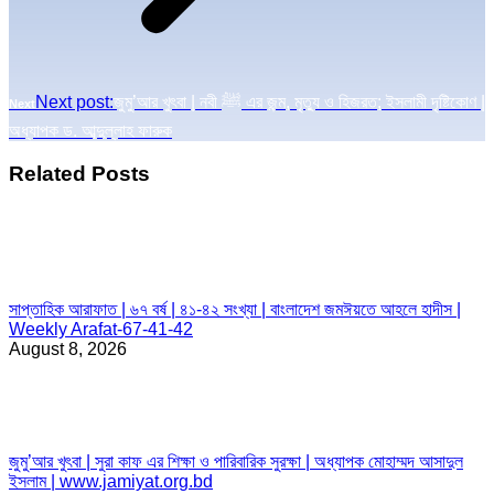
Next post:
জুমু’আর খুৎবা | নবী ﷺ এর জন্ম, মৃত্যু ও হিজরত; ইসলামী দৃষ্টিকোণ |
Next
অধ্যাপক ড. আব্দুল্লাহ ফারুক
Related Posts
সাপ্তাহিক আরাফাত | ৬৭ বর্ষ | ৪১-৪২ সংখ্যা | বাংলাদেশ জমঈয়তে আহলে হাদীস |
Weekly Arafat-67-41-42
August 8, 2026
জুমু’আর খুৎবা | সুরা কাফ এর শিক্ষা ও পারিবারিক সুরক্ষা | অধ্যাপক মোহাম্মদ আসাদুল
ইসলাম | www.jamiyat.org.bd