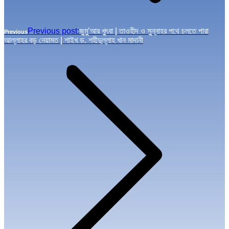
Previous post:
জুমু’আর খুৎবা | তাওহীদ ও সুন্নাহর পথে চলতে পারা
Previous
আল্লাহর বড় নেয়ামত | শাইখ ড. শহীদুল্লাহ খান মাদানী