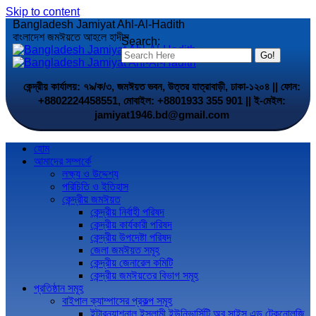
Skip to content
Bangladesh Jamiyat Ahl-Al-Hadith
বাংলাদেশ জমঈয়তে আহলে হাদীস
Search:
কেন্দ্রীয় কার্যালয়: ৭৯/ক/৩, জমঈয়ত ভবন, উত্তর যাত্রাবাড়ী, ঢাকা-১২০৪ || ফোন:
+8802224458551, মোবাইল: +8801933 355 901 || ই-মেইল:
jamiyat1946.bd@gmail.com
হোম
আমাদের সম্পর্কে
লক্ষ্য ও উদ্দেশ্য
পরিচিতি ও ইতিহাস
কেন্দ্রীয় জমঈয়ত
কেন্দ্রীয় নির্বাহী পরিষদ
কেন্দ্রীয় কার্যকারী পরিষদ
কেন্দ্রীয় উপদেষ্টা পরিষদ
জেলা জমঈয়ত সমূহ
কেন্দ্রীয় জেনারেল কমিটি
কেন্দ্রীয় জমঈয়তের বিভাগ সমূহ
প্রতিষ্ঠান সমূহ
বাইপাল ক্যাম্পাসের প্রকল্প সমূহ
ইন্টারন্যাশনাল ইসলামী ইউনিভার্সিটি অব সাইন্স এন্ড টেকনোলজি