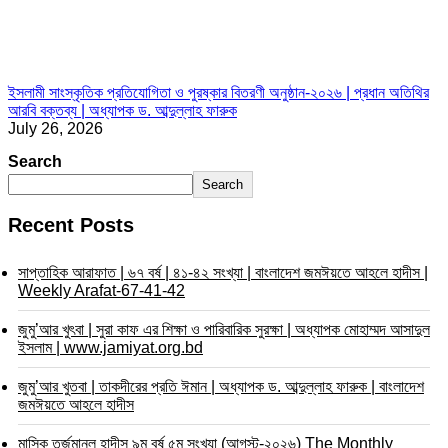
ইসলামী সাংস্কৃতিক প্রতিযোগিতা ও পুরষ্কার বিতরণী অনুষ্ঠান-২০২৬ | প্রধান অতিথির
আরবি বক্তব্য | অধ্যাপক ড. আব্দুল্লাহ ফারুক
July 26, 2026
Search
Search
Recent Posts
সাপ্তাহিক আরাফাত | ৬৭ বর্ষ | ৪১-৪২ সংখ্যা | বাংলাদেশ জমঈয়তে আহলে হাদীস |
Weekly Arafat-67-41-42
জুমু’আর খুৎবা | সুরা কাফ এর শিক্ষা ও পারিবারিক সুরক্ষা | অধ্যাপক মোহাম্মদ আসাদুল
ইসলাম | www.jamiyat.org.bd
জুমু’আর খুতবা | তাকদীরের প্রতি ঈমান | অধ্যাপক ড. আব্দুল্লাহ ফারুক | বাংলাদেশ
জমঈয়তে আহলে হাদীস
মাসিক তর্জুমানুল হাদীস ৯ম বর্ষ ৫ম সংখ্যা (আগস্ট-২০২৬) The Monthly