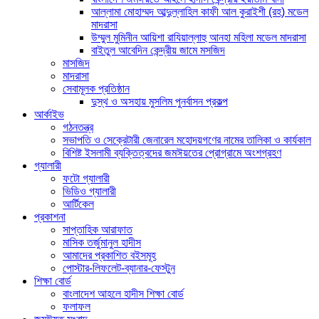
আল্লামা মোহাম্মদ আব্দুল্লাহিল কাফী আল কুরাইশী (রহ) মডেল
মাদরাসা
উম্মুল মুমিনীন আয়িশা রাযিয়াল্লাহু আনহা মহিলা মডেল মাদরাসা
বাইতুল আবেদিন কেন্দ্রীয় জামে মসজিদ
মাসজিদ
মাদরাসা
সেবামূলক প্রতিষ্ঠান
দুস্থ ও অসহায় মুসলিম পুনর্বাসন প্রকল্প
আর্কাইভ
গঠনতন্ত্র
সভাপতি ও সেক্রেটারী জেনারেল মহোদয়গণের নামের তালিকা ও কার্যকাল
বিশিষ্ট ইসলামী ব্যক্তিত্বদের জমঈয়তের প্রোগ্রামে অংশগ্রহণ
গ্যালারী
ফটো গ্যালারী
ভিডিও গ্যালারী
আর্টিকেল
প্রকাশনা
সাপ্তাহিক আরাফাত
মাসিক তর্জুমানুল হাদীস
আমাদের প্রকাশিত বইসমূহ
পোস্টার-লিফলেট-ব্যানার-ফেস্টুন
শিক্ষা বোর্ড
বাংলাদেশ আহলে হাদীস শিক্ষা বোর্ড
ফলাফল