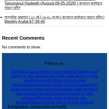
Tarjumanul Hadeeth (August-09-05-2026) | বাংলাদেশ জমঈয়তে
আহলে হাদীস
সাপ্তাহিক আরাফাত | ৬৭ বর্ষ | ৩৯-৪০ সংখ্যা | বাংলাদেশ জমঈয়তে আহলে হাদীস |
Weekly Arafat-67-39-40
Recent Comments
No comments to show.
Find us on:
Facebook page opens in new window
Twitter page
opens in new window
YouTube page opens in new
window
Linkedin page opens in new
window
Instagram page opens in new window
Mail
page opens in new window
Website page opens in
new window
SoundCloud page opens in new
window
Whatsapp page opens in new
window
Telegram page opens in new window
Bangladesh Jamiyat Ahl Al-Hadith