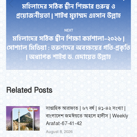
মহিলাদের সঠিক দ্বীন শিক্ষার গুরুত্ব ও
Previous
প্রয়োজনীয়তা | শাইখ মুহাম্মদ এহসান উল্লাহ
post:
NEXT
মহিলাদের সঠিক দ্বীন শিক্ষা কর্মশালা–২০২৬ |
সোশ্যাল মিডিয়া : তরুণদের অবক্ষয়ের গতি-প্রকৃতি
Next
| অধ্যাপক শাইখ ড. হেদায়েত উল্লাহ
post:
Related Posts
সাপ্তাহিক আরাফাত | ৬৭ বর্ষ | ৪১-৪২ সংখ্যা |
বাংলাদেশ জমঈয়তে আহলে হাদীস | Weekly
Arafat-67-41-42
August 8, 2026