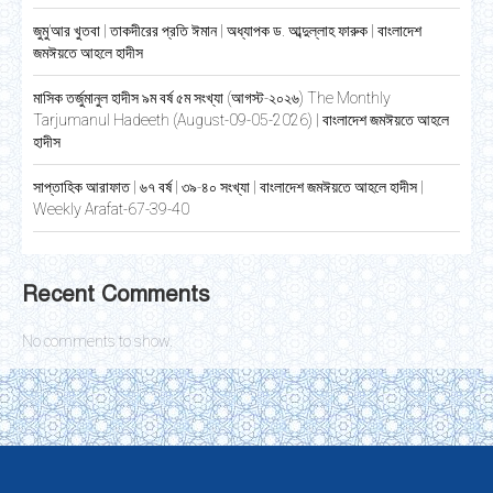
জুমু’আর খুতবা | তাকদীরের প্রতি ঈমান | অধ্যাপক ড. আব্দুল্লাহ ফারুক | বাংলাদেশ
জমঈয়তে আহলে হাদীস
মাসিক তর্জুমানুল হাদীস ৯ম বর্ষ ৫ম সংখ্যা (আগস্ট-২০২৬) The Monthly
Tarjumanul Hadeeth (August-09-05-2026) | বাংলাদেশ জমঈয়তে আহলে
হাদীস
সাপ্তাহিক আরাফাত | ৬৭ বর্ষ | ৩৯-৪০ সংখ্যা | বাংলাদেশ জমঈয়তে আহলে হাদীস |
Weekly Arafat-67-39-40
Recent Comments
No comments to show.