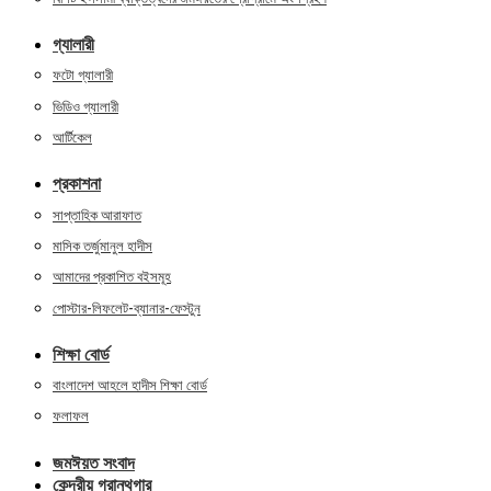
গ্যালারী
ফটো গ্যালারী
ভিডিও গ্যালারী
আর্টিকেল
প্রকাশনা
সাপ্তাহিক আরাফাত
মাসিক তর্জুমানুল হাদীস
আমাদের প্রকাশিত বইসমূহ
পোস্টার-লিফলেট-ব্যানার-ফেস্টুন
শিক্ষা বোর্ড
বাংলাদেশ আহলে হাদীস শিক্ষা বোর্ড
ফলাফল
জমঈয়ত সংবাদ
কেন্দ্রীয় গ্রান্থগার