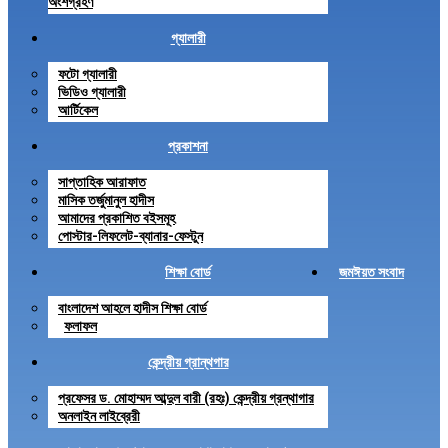
অংশগ্রহণ
গ্যালারী
ফটো গ্যালারী
ভিডিও গ্যালারী
আর্টিকেল
প্রকাশনা
সাপ্তাহিক আরাফাত
মাসিক তর্জুমানুল হাদীস
আমাদের প্রকাশিত বইসমূহ
পোস্টার-লিফলেট-ব্যানার-ফেস্টুন
শিক্ষা বোর্ড
জমঈয়ত সংবাদ
বাংলাদেশ আহলে হাদীস শিক্ষা বোর্ড
ফলাফল
কেন্দ্রীয় গ্রান্থগার
প্রফেসর ড. মোহাম্মদ আব্দুল বারী (রহঃ) কেন্দ্রীয় গ্রন্থাগার
অনলাইন লাইব্রেরী