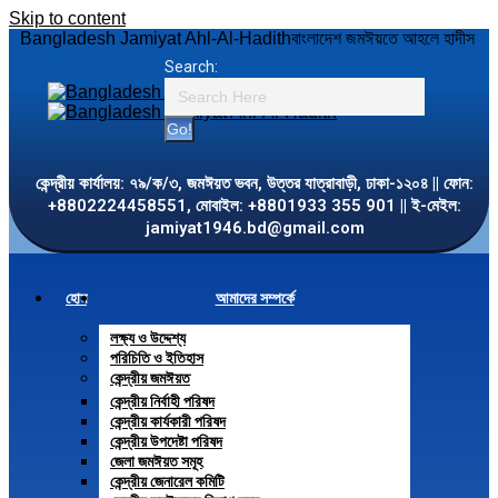
Skip to content
Bangladesh Jamiyat Ahl-Al-Hadith
বাংলাদেশ জমঈয়তে আহলে হাদীস
Search:
কেন্দ্রীয় কার্যালয়: ৭৯/ক/৩, জমঈয়ত ভবন, উত্তর যাত্রাবাড়ী, ঢাকা-১২০৪ || ফোন:
+8802224458551, মোবাইল: +8801933 355 901 || ই-মেইল:
jamiyat1946.bd@gmail.com
হোম
আমাদের সম্পর্কে
লক্ষ্য ও উদ্দেশ্য
পরিচিতি ও ইতিহাস
কেন্দ্রীয় জমঈয়ত
কেন্দ্রীয় নির্বাহী পরিষদ
কেন্দ্রীয় কার্যকারী পরিষদ
কেন্দ্রীয় উপদেষ্টা পরিষদ
জেলা জমঈয়ত সমূহ
কেন্দ্রীয় জেনারেল কমিটি