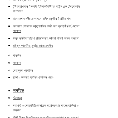
ইন্টারন্যাশনাল ইসলামী ইউনিভার্সিটি অব সাইন্স এন্ড টেকনোলজি
বাংলাদেশ
বাংলাদেশ জমঈয়তে আহলে হাদীস কেন্দ্রীয় ইয়াতীম খানা
আল্লামা মোহাম্মদ আব্দুল্লাহিল কাফী আল কুরাইশী (রহ) মডেল
মাদরাসা
উম্মুল মুমিনীন আয়িশা রাযিয়াল্লাহু আনহা মহিলা মডেল মাদরাসা
বাইতুল আবেদিন কেন্দ্রীয় জামে মসজিদ
মাসজিদ
মাদরাসা
সেবামূলক প্রতিষ্ঠান
দুস্থ ও অসহায় মুসলিম পুনর্বাসন প্রকল্প
আর্কাইভ
গঠনতন্ত্র
সভাপতি ও সেক্রেটারী জেনারেল মহোদয়গণের নামের তালিকা ও
কার্যকাল
বিশিষ্ট ইসলামী ব্যক্তিত্বদের জমঈয়তের প্রোগ্রামে অংশগ্রহণ