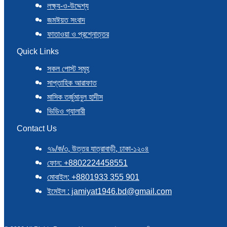
লক্ষ্য-ও-উদ্দেশ্য
জমঈয়ত সংবাদ
ফাতাওয়া ও প্রশ্নোত্তর
Quick Links
সকল পোস্ট সমূহ
সাপ্তাহিক আরাফাত
মাসিক তর্জুমানুল হাদীস
ভিডিও গ্যালারী
Contact Us
৭৯/ক/৩, উত্তর যাত্রাবাড়ী, ঢাকা-১২০৪
ফোন: +8802224458551
মোবাইল: +8801933 355 901
ইমেইল : jamiyat1946.bd@gmail.com