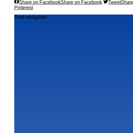
Share on Facebook
Share on Facebook
Tweet
Share
Pinterest
Post navigation