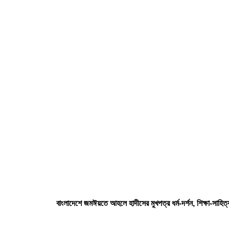
বাংলাদেশে জমঈয়তে আহলে হাদীসের মুখপত্র ধর্ম-দর্শন, শিক্ষা-সা