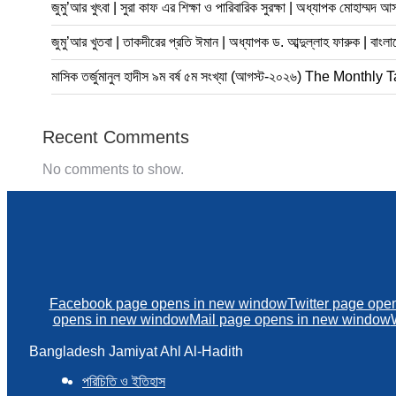
জুমু’আর খুৎবা | সুরা কাফ এর শিক্ষা ও পারিবারিক সুরক্ষা | অধ্যাপক মোহা
জুমু’আর খুতবা | তাকদীরের প্রতি ঈমান | অধ্যাপক ড. আব্দুল্লাহ ফারুক | বা
মাসিক তর্জুমানুল হাদীস ৯ম বর্ষ ৫ম সংখ্যা (আগস্ট-২০২৬) The Mon
Recent Comments
No comments to show.
Facebook page opens in new window
Twitter page ope
opens in new window
Mail page opens in new window
Bangladesh Jamiyat Ahl Al-Hadith
পরিচিতি ও ইতিহাস