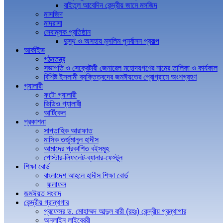
বাইতুল আবেদিন কেন্দ্রীয় জামে মসজিদ
মাসজিদ
মাদরাসা
সেবামূলক প্রতিষ্ঠান
দুস্থ ও অসহায় মুসলিম পুনর্বাসন প্রকল্প
আর্কাইভ
গঠনতন্ত্র
সভাপতি ও সেক্রেটারী জেনারেল মহোদয়গণের নামের তালিকা ও কার্যকাল
বিশিষ্ট ইসলামী ব্যক্তিত্বদের জমঈয়তের প্রোগ্রামে অংশগ্রহণ
গ্যালারী
ফটো গ্যালারী
ভিডিও গ্যালারী
আর্টিকেল
প্রকাশনা
সাপ্তাহিক আরাফাত
মাসিক তর্জুমানুল হাদীস
আমাদের প্রকাশিত বইসমূহ
পোস্টার-লিফলেট-ব্যানার-ফেস্টুন
শিক্ষা বোর্ড
বাংলাদেশ আহলে হাদীস শিক্ষা বোর্ড
ফলাফল
জমঈয়ত সংবাদ
কেন্দ্রীয় গ্রান্থগার
প্রফেসর ড. মোহাম্মদ আব্দুল বারী (রহঃ) কেন্দ্রীয় গ্রন্থাগার
অনলাইন লাইব্রেরী