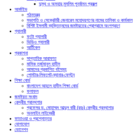
দুস্থ ও অসহায় মুসলিম পুনর্বাসন প্রকল্প
আর্কাইভ
গঠনতন্ত্র
সভাপতি ও সেক্রেটারী জেনারেল মহোদয়গণের নামের তালিকা ও কার্যকাল
বিশিষ্ট ইসলামী ব্যক্তিত্বদের জমঈয়তের প্রোগ্রামে অংশগ্রহণ
গ্যালারী
ফটো গ্যালারী
ভিডিও গ্যালারী
আর্টিকেল
প্রকাশনা
সাপ্তাহিক আরাফাত
মাসিক তর্জুমানুল হাদীস
আমাদের প্রকাশিত বইসমূহ
পোস্টার-লিফলেট-ব্যানার-ফেস্টুন
শিক্ষা বোর্ড
বাংলাদেশ আহলে হাদীস শিক্ষা বোর্ড
ফলাফল
জমঈয়ত সংবাদ
কেন্দ্রীয় গ্রান্থগার
প্রফেসর ড. মোহাম্মদ আব্দুল বারী (রহঃ) কেন্দ্রীয় গ্রন্থাগার
অনলাইন লাইব্রেরী
ফাতাওয়া ও প্রশ্নোত্তর
যোগাযোগ
ডোনেশন