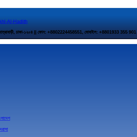
 উত্তর যাত্রাবাড়ী, ঢাকা-১২০৪ || ফোন: +8802224458551, মোবাইল: +8801933 35
াংলাদেশ
দরাসা