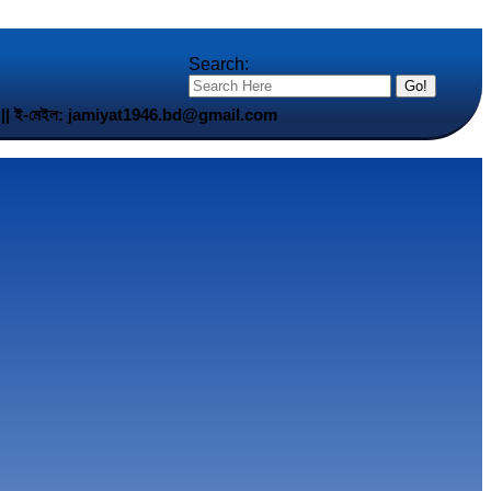
Search:
5 901 || ই-মেইল: jamiyat1946.bd@gmail.com