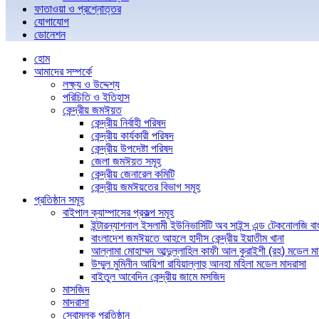
ফাতাওয়া ও প্রশ্নোত্তর
যোগাযোগ
ডোনেশন
হোম
আমাদের সম্পর্কে
লক্ষ্য ও উদ্দেশ্য
পরিচিতি ও ইতিহাস
কেন্দ্রীয় জমঈয়ত
কেন্দ্রীয় নির্বাহী পরিষদ
কেন্দ্রীয় কার্যকারী পরিষদ
কেন্দ্রীয় উপদেষ্টা পরিষদ
জেলা জমঈয়ত সমূহ
কেন্দ্রীয় জেনারেল কমিটি
কেন্দ্রীয় জমঈয়তের বিভাগ সমূহ
প্রতিষ্ঠান সমূহ
বাইপাল ক্যাম্পাসের প্রকল্প সমূহ
ইন্টারন্যাশনাল ইসলামী ইউনিভার্সিটি অব সাইন্স এন্ড টেকনোলজি ব
বাংলাদেশ জমঈয়তে আহলে হাদীস কেন্দ্রীয় ইয়াতীম খানা
আল্লামা মোহাম্মদ আব্দুল্লাহিল কাফী আল কুরাইশী (রহ) মডেল মা
উম্মুল মুমিনীন আয়িশা রাযিয়াল্লাহু আনহা মহিলা মডেল মাদরাসা
বাইতুল আবেদিন কেন্দ্রীয় জামে মসজিদ
মাসজিদ
মাদরাসা
সেবামূলক প্রতিষ্ঠান