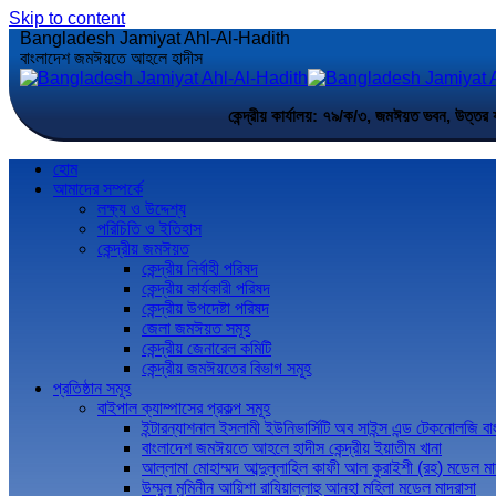
Skip to content
Bangladesh Jamiyat Ahl-Al-Hadith
বাংলাদেশ জমঈয়তে আহলে হাদীস
কেন্দ্রীয় কার্যালয়: ৭৯/ক/৩, জমঈয়ত ভবন,
হোম
আমাদের সম্পর্কে
লক্ষ্য ও উদ্দেশ্য
পরিচিতি ও ইতিহাস
কেন্দ্রীয় জমঈয়ত
কেন্দ্রীয় নির্বাহী পরিষদ
কেন্দ্রীয় কার্যকারী পরিষদ
কেন্দ্রীয় উপদেষ্টা পরিষদ
জেলা জমঈয়ত সমূহ
কেন্দ্রীয় জেনারেল কমিটি
কেন্দ্রীয় জমঈয়তের বিভাগ সমূহ
প্রতিষ্ঠান সমূহ
বাইপাল ক্যাম্পাসের প্রকল্প সমূহ
ইন্টারন্যাশনাল ইসলামী ইউনিভার্সিটি অব সাইন্স এন্ড টেকনোলজি ব
বাংলাদেশ জমঈয়তে আহলে হাদীস কেন্দ্রীয় ইয়াতীম খানা
আল্লামা মোহাম্মদ আব্দুল্লাহিল কাফী আল কুরাইশী (রহ) মডেল মা
উম্মুল মুমিনীন আয়িশা রাযিয়াল্লাহু আনহা মহিলা মডেল মাদরাসা