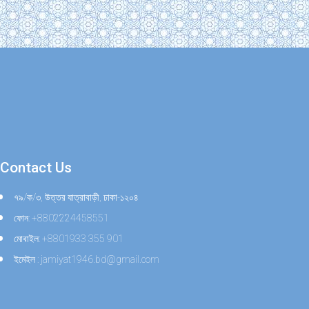
Contact Us
৭৯/ক/৩, উত্তর যাত্রাবাড়ী, ঢাকা-১২০৪
ফোন: +8802224458551
মোবাইল: +8801933 355 901
ইমেইল : jamiyat1946.bd@gmail.com