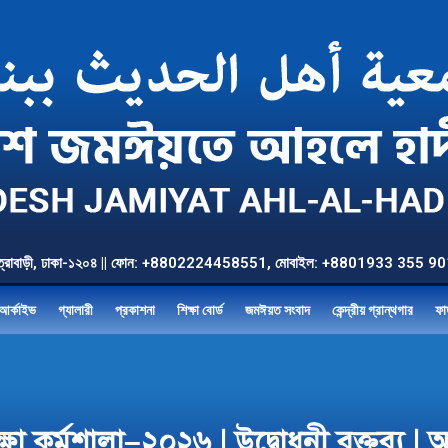
উত্তর যাত্রাবাড়ী, ঢাকা-১২০৪ || ফোন: +8802224458551, মোবাইল: +8801933 3
আর্কাইভ
গ্যালারী
প্রকাশনা
শিক্ষা বোর্ড
জমঈয়ত সংবাদ
কেন্দ্রীয় গ্রান্থগার
ফা
্ষা কর্মশালা–২০২৬ | উদ্বোধনী বক্তব্য | অ