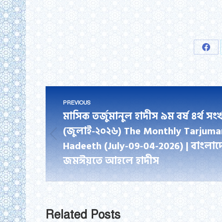
Shar
on
Fac
Post
PREVIOUS
navigation
মাসিক তর্জুমানুল হাদীস ৯ম বর্ষ ৪র্থ সংখ্
(জুলাই-২০২৬) The Monthly Tarjuma
Previous
Hadeeth (July-09-04-2026) | বাংলা
post:
জমঈয়তে আহলে হাদীস
Related Posts