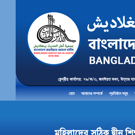
কেন্দ্রীয় কার্যালয়: ৭৯/ক/৩, জমঈয়ত ভবন, 
হোম
আমাদের সম্পর্কে
প্রতিষ্ঠান সমূহ
মহিলাদের সঠিক দ্বীন শিক