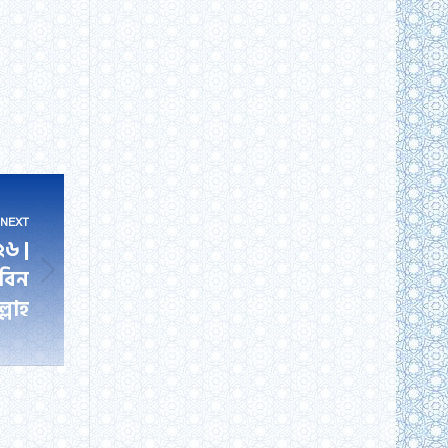
NEXT
২৬ |
 বিন
্লাহ