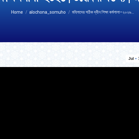
You are here:
Home
alochona_somuho
মহিলাদের সঠিক দ্বীন শিক্ষা কর্মশালা–২০২৬…
Jul