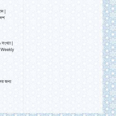
ান |
দেশ
 সংখ্যা |
| Weekly
ের জন্য