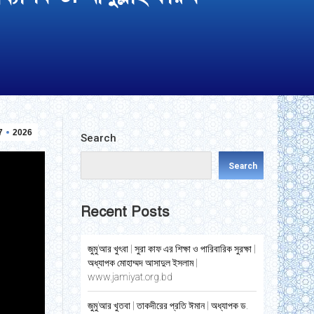
7
2026
Search
Search
Recent Posts
জুমু’আর খুৎবা | সুরা কাফ এর শিক্ষা ও পারিবারিক সুরক্ষা |
অধ্যাপক মোহাম্মদ আসাদুল ইসলাম |
www.jamiyat.org.bd
জুমু’আর খুতবা | তাকদীরের প্রতি ঈমান | অধ্যাপক ড.