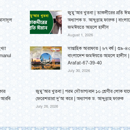
জুমু’আর খুতবা | তাকদীরের প্রতি ঈম
 আসাদুল
অধ্যাপক ড. আব্দুল্লাহ ফারুক | বাংলা
জমঈয়তে আহলে হাদীস
August 1, 2026
খ্যা
সাপ্তাহিক আরাফাত | ৬৭ বর্ষ | ৩৯-৪০
umanul
বাংলাদেশ জমঈয়তে আহলে হাদীস 
Arafat-67-39-40
July 30, 2026
্কার
জুমু’আর খুতবা | পরম সৌভাগ্যবান ১০ শ্রেণীর লোক যাদ
র আরবি
ফেরেশতারা দু’আ করে | অধ্যাপক ড. আব্দুল্লাহ ফারুক
July 26, 2026