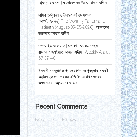
আব্দুল্লাহ ফারুক | বাংলাদেশ জমঈয়তে আহলে হাদীস
মাসিক তর্জুমানুল হাদীস ৯ম বর্ষ ৫ম সংখ্যা
(আগস্ট-২০২৬) The Monthly Tarjumanul
Hadeeth (August-09-05-2026) | বাংলাদেশ
জমঈয়তে আহলে হাদীস
সাপ্তাহিক আরাফাত | ৬৭ বর্ষ | ৩৯-৪০ সংখ্যা |
বাংলাদেশ জমঈয়তে আহলে হাদীস | Weekly Arafat-
67-39-40
ইসলামী সাংস্কৃতিক প্রতিযোগিতা ও পুরষ্কার বিতরণী
অনুষ্ঠান-২০২৬ | প্রধান অতিথির আরবি বক্তব্য |
অধ্যাপক ড. আব্দুল্লাহ ফারুক
Recent Comments
No comments to show.