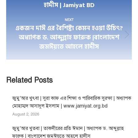
হাদীস | Jamiyat BD
post:
NEXT
একজন দাঈ এর বৈশিষ্ট্য কেমন হওয়া উচিৎ?
অধ্যাপক ড. আব্দুল্লাহ ফারুক |বাংলাদেশ
Next
জমঈয়তে আহলে হাদীস
post:
Related Posts
জুমু’আর খুৎবা | সুরা কাফ এর শিক্ষা ও পারিবারিক সুরক্ষা | অধ্যাপক
মোহাম্মদ আসাদুল ইসলাম | www.jamiyat.org.bd
August 2, 2026
জুমু’আর খুতবা | তাকদীরের প্রতি ঈমান | অধ্যাপক ড. আব্দুল্লাহ
ফারুক | বাংলাদেশ জমঈয়তে আহলে হাদীস