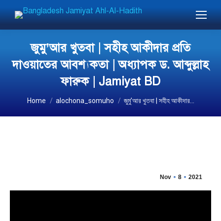
জুমু’আর খুতবা | সহীহ আকীদার প্রতি
দাওয়াতের আবশ্যকতা | অধ্যাপক ড. আব্দুল্লাহ
ফারুক | Jamiyat BD
You are here:
Home
alochona_somuho
জুমু’আর খুতবা | সহীহ আকীদার…
Nov
8
2021