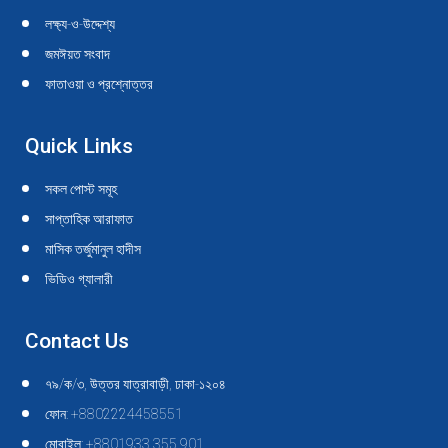
new
new
new
new
new
new
new
new
new
new
লক্ষ্য-ও-উদ্দেশ্য
window
window
window
window
window
window
window
window
window
window
জমঈয়ত সংবাদ
ফাতাওয়া ও প্রশ্নোত্তর
Quick Links
সকল পোস্ট সমূহ
সাপ্তাহিক আরাফাত
মাসিক তর্জুমানুল হাদীস
ভিডিও গ্যালারী
Contact Us
৭৯/ক/৩, উত্তর যাত্রাবাড়ী, ঢাকা-১২০৪
ফোন: +8802224458551
মোবাইল: +8801933 355 901