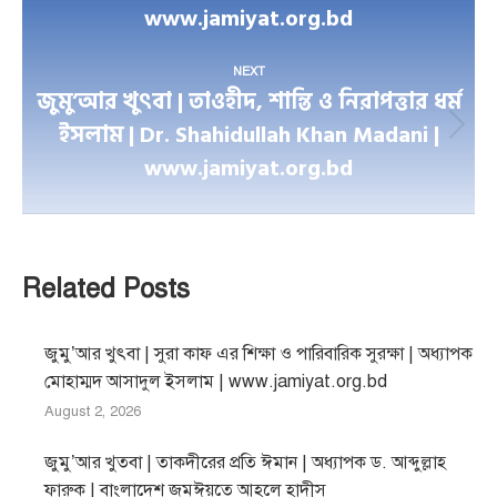
www.jamiyat.org.bd
post:
NEXT
জুমু’আর খুৎবা | তাওহীদ, শান্তি ও নিরাপত্তার ধর্ম
ইসলাম | Dr. Shahidullah Khan Madani |
Next
www.jamiyat.org.bd
post:
Related Posts
জুমু’আর খুৎবা | সুরা কাফ এর শিক্ষা ও পারিবারিক সুরক্ষা | অধ্যাপক
মোহাম্মদ আসাদুল ইসলাম | www.jamiyat.org.bd
August 2, 2026
জুমু’আর খুতবা | তাকদীরের প্রতি ঈমান | অধ্যাপক ড. আব্দুল্লাহ
ফারুক | বাংলাদেশ জমঈয়তে আহলে হাদীস