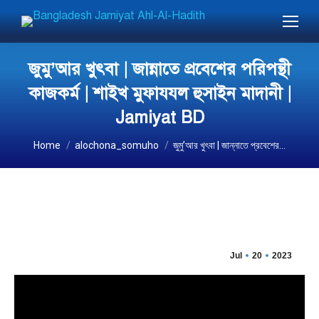
জুমু’আর খুৎবা | জান্নাতে প্রবেশের পরিপন্থী
কাজকর্ম | শাইখ মুফাযযল হুসাইন মাদানী |
Jamiyat BD
You are here:
Home
alochona_somuho
জুমু’আর খুৎবা | জান্নাতে প্রবেশের…
Jul
20
2023