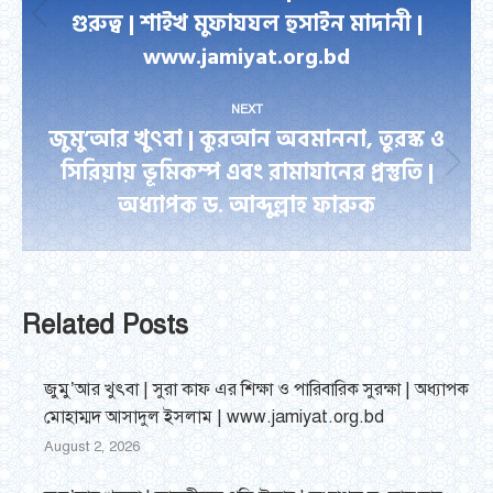
গুরুত্ব | শাইখ মুফাযযল হুসাইন মাদানী |
Previous
www.jamiyat.org.bd
post:
NEXT
জুমু’আর খুৎবা | কুরআন অবমাননা, তুরস্ক ও
সিরিয়ায় ভূমিকম্প এবং রামাযানের প্রস্তুতি |
Next
অধ্যাপক ড. আব্দুল্লাহ ফারুক
post:
Related Posts
জুমু’আর খুৎবা | সুরা কাফ এর শিক্ষা ও পারিবারিক সুরক্ষা | অধ্যাপক
মোহাম্মদ আসাদুল ইসলাম | www.jamiyat.org.bd
August 2, 2026