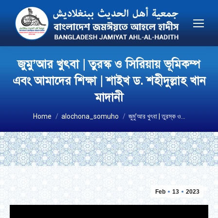
জুমু’আর খুৎবা | তুরস্ক ও সিরিয়ায় ভূমিকম্প
এবং আমাদের শিক্ষা | শাইখ ড. শহীদুল্লাহ খান
মাদানী
You are here:
Home
alochona_somuho
জুমু’আর খুৎবা | তুরস্ক ও…
Feb
13
2023