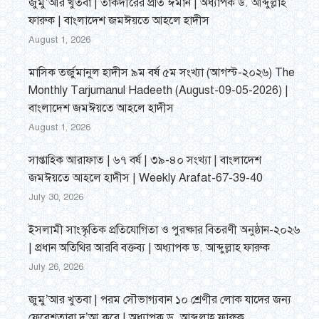
জুমু’আর খুতবা | তাকদীরের প্রতি ঈমান | অধ্যাপক ড. আব্দুল্লাহ
ফারুক | বাংলাদেশ জমঈয়তে আহলে হাদীস
August 1, 2026
মাসিক তর্জুমানুল হাদীস ৯ম বর্ষ ৫ম সংখ্যা (আগস্ট-২০২৬) The
Monthly Tarjumanul Hadeeth (August-09-05-2026) |
বাংলাদেশ জমঈয়তে আহলে হাদীস
August 1, 2026
সাপ্তাহিক আরাফাত | ৬৭ বর্ষ | ৩৯-৪০ সংখ্যা | বাংলাদেশ
জমঈয়তে আহলে হাদীস | Weekly Arafat-67-39-40
July 30, 2026
ইসলামী সাংস্কৃতিক প্রতিযোগিতা ও পুরষ্কার বিতরণী অনুষ্ঠান-২০২৬
| প্রধান অতিথির আরবি বক্তব্য | অধ্যাপক ড. আব্দুল্লাহ ফারুক
July 26, 2026
জুমু’আর খুতবা | পরম সৌভাগ্যবান ১০ শ্রেণীর লোক যাদের জন্য
ফেরেশতারা দু’আ করে | অধ্যাপক ড. আব্দুল্লাহ ফারুক