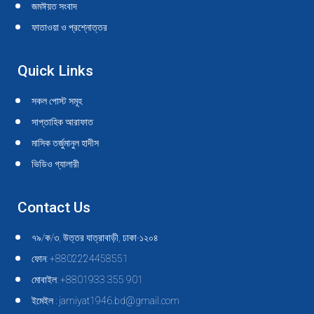
জমঈয়ত সংবাদ
ফাতাওয়া ও প্রশ্নোত্তর
Quick Links
সকল পোস্ট সমূহ
সাপ্তাহিক আরাফাত
মাসিক তর্জুমানুল হাদীস
ভিডিও গ্যালারী
Contact Us
৭৯/ক/৩, উত্তর যাত্রাবাড়ী, ঢাকা-১২০৪
ফোন: +8802224458551
মোবাইল: +8801933 355 901
ইমেইল : jamiyat1946.bd@gmail.com