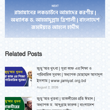
NEXT
রামাযানের লকডাউনে আমাদের করণীয় |
অধ্যাপক ড. আহমাদুল্লাহ ত্রিশালী | বাংলাদেশ
Next
জমঈয়তে আহলে হাদীস
post:
Related Posts
জুমু’আর খুৎবা | সুরা কাফ এর শিক্ষা ও
পারিবারিক সুরক্ষা | অধ্যাপক মোহাম্মদ আসাদুল
ইসলাম | www.jamiyat.org.bd
August 2, 2026
জুমু’আর খুতবা | তাকদীরের প্রতি ঈমান |
অধ্যাপক ড. আব্দুল্লাহ ফারুক | বাংলাদেশ