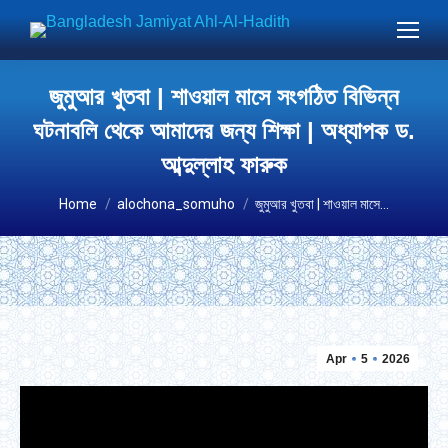
জুমুআর খুতবা | শাওয়াল মাসে সংগঠিত বিভিন্ন
ঘটনাবলি থেকে আমাদের জন্য শিক্ষা | অধ্যাপক ড.
আব্দুল্লাহ ফারুক
You are here:
Home
alochona_somuho
জুমুআর খুতবা | শাওয়াল মাসে…
Apr
5
2026