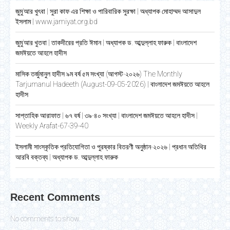
জুমু’আর খুৎবা | সুরা কাফ এর শিক্ষা ও পারিবারিক সুরক্ষা | অধ্যাপক মোহাম্মদ আসাদুল
ইসলাম | www.jamiyat.org.bd
জুমু’আর খুতবা | তাকদীরের প্রতি ঈমান | অধ্যাপক ড. আব্দুল্লাহ ফারুক | বাংলাদেশ
জমঈয়তে আহলে হাদীস
মাসিক তর্জুমানুল হাদীস ৯ম বর্ষ ৫ম সংখ্যা (আগস্ট-২০২৬) The Monthly
Tarjumanul Hadeeth (August-09-05-2026) | বাংলাদেশ জমঈয়তে আহলে
হাদীস
সাপ্তাহিক আরাফাত | ৬৭ বর্ষ | ৩৯-৪০ সংখ্যা | বাংলাদেশ জমঈয়তে আহলে হাদীস |
Weekly Arafat-67-39-40
ইসলামী সাংস্কৃতিক প্রতিযোগিতা ও পুরষ্কার বিতরণী অনুষ্ঠান-২০২৬ | প্রধান অতিথির
আরবি বক্তব্য | অধ্যাপক ড. আব্দুল্লাহ ফারুক
Recent Comments
No comments to show.