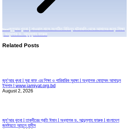
Next
জুমুআর খুতবা | শাওয়াল মাসে সংগঠিত বিভিন্ন ঘটনাবলি থেকে আমাদের জন্য শিক্ষা
Next
post:
| অধ্যাপক ড. আব্দুল্লাহ ফারুক
Related Posts
জুমু’আর খুৎবা | সুরা কাফ এর শিক্ষা ও পারিবারিক সুরক্ষা | অধ্যাপক মোহাম্মদ আসাদুল
ইসলাম | www.jamiyat.org.bd
August 2, 2026
জুমু’আর খুতবা | তাকদীরের প্রতি ঈমান | অধ্যাপক ড. আব্দুল্লাহ ফারুক | বাংলাদেশ
জমঈয়তে আহলে হাদীস