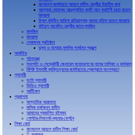
বাংলাদেশ জমঈয়তে আহলে হাদীস কেন্দ্রীয় ইয়াতীম খানা
আল্লামা মোহাম্মদ আব্দুল্লাহিল কাফী আল কুরাইশী (রহ) মডেল
মাদরাসা
উম্মুল মুমিনীন আয়িশা রাযিয়াল্লাহু আনহা মহিলা মডেল মাদরাসা
বাইতুল আবেদিন কেন্দ্রীয় জামে মসজিদ
মাসজিদ
মাদরাসা
সেবামূলক প্রতিষ্ঠান
দুস্থ ও অসহায় মুসলিম পুনর্বাসন প্রকল্প
আর্কাইভ
গঠনতন্ত্র
সভাপতি ও সেক্রেটারী জেনারেল মহোদয়গণের নামের তালিকা ও কার্যকাল
বিশিষ্ট ইসলামী ব্যক্তিত্বদের জমঈয়তের প্রোগ্রামে অংশগ্রহণ
গ্যালারী
ফটো গ্যালারী
ভিডিও গ্যালারী
আর্টিকেল
প্রকাশনা
সাপ্তাহিক আরাফাত
মাসিক তর্জুমানুল হাদীস
আমাদের প্রকাশিত বইসমূহ
পোস্টার-লিফলেট-ব্যানার-ফেস্টুন
শিক্ষা বোর্ড
বাংলাদেশ আহলে হাদীস শিক্ষা বোর্ড
ফলাফল