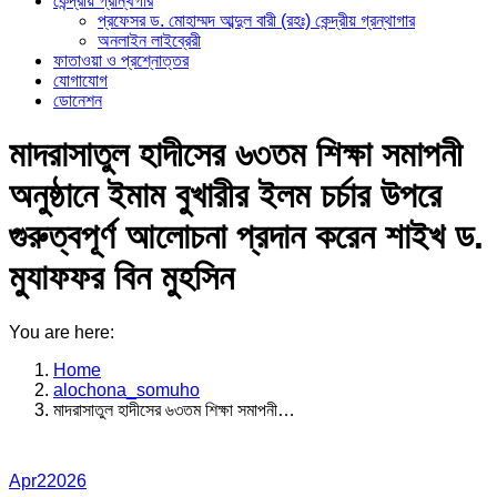
কেন্দ্রীয় গ্রান্থগার
প্রফেসর ড. মোহাম্মদ আব্দুল বারী (রহঃ) কেন্দ্রীয় গ্রন্থাগার
অনলাইন লাইব্রেরী
ফাতাওয়া ও প্রশ্নোত্তর
যোগাযোগ
ডোনেশন
মাদরাসাতুল হাদীসের ৬৩তম শিক্ষা সমাপনী
অনুষ্ঠানে ইমাম বুখারীর ইলম চর্চার উপরে
গুরুত্বপূর্ণ আলোচনা প্রদান করেন শাইখ ড.
মুযাফফর বিন মুহসিন
You are here:
Home
alochona_somuho
মাদরাসাতুল হাদীসের ৬৩তম শিক্ষা সমাপনী…
Apr
2
2026