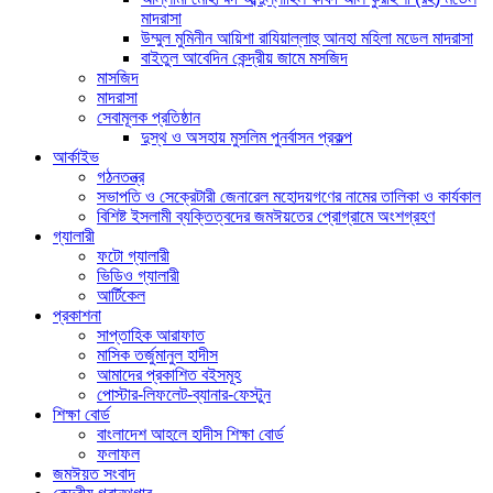
মাদরাসা
উম্মুল মুমিনীন আয়িশা রাযিয়াল্লাহু আনহা মহিলা মডেল মাদরাসা
বাইতুল আবেদিন কেন্দ্রীয় জামে মসজিদ
মাসজিদ
মাদরাসা
সেবামূলক প্রতিষ্ঠান
দুস্থ ও অসহায় মুসলিম পুনর্বাসন প্রকল্প
আর্কাইভ
গঠনতন্ত্র
সভাপতি ও সেক্রেটারী জেনারেল মহোদয়গণের নামের তালিকা ও কার্যকাল
বিশিষ্ট ইসলামী ব্যক্তিত্বদের জমঈয়তের প্রোগ্রামে অংশগ্রহণ
গ্যালারী
ফটো গ্যালারী
ভিডিও গ্যালারী
আর্টিকেল
প্রকাশনা
সাপ্তাহিক আরাফাত
মাসিক তর্জুমানুল হাদীস
আমাদের প্রকাশিত বইসমূহ
পোস্টার-লিফলেট-ব্যানার-ফেস্টুন
শিক্ষা বোর্ড
বাংলাদেশ আহলে হাদীস শিক্ষা বোর্ড
ফলাফল
জমঈয়ত সংবাদ