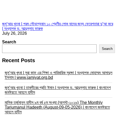
জুমু’আর খুতবা | পরম সৌভাগ্যবান ১০ শ্রেণীর লোক যাদের জন্য ফেরেশতারা দু’আ করে
| অধ্যাপক ড. আব্দুল্লাহ ফারুক
July 26, 2026
Search
Search
Recent Posts
জুমু’আর খুৎবা | সুরা কাফ এর শিক্ষা ও পারিবারিক সুরক্ষা | অধ্যাপক মোহাম্মদ আসাদুল
ইসলাম | www.jamiyat.org.bd
জুমু’আর খুতবা | তাকদীরের প্রতি ঈমান | অধ্যাপক ড. আব্দুল্লাহ ফারুক | বাংলাদেশ
জমঈয়তে আহলে হাদীস
মাসিক তর্জুমানুল হাদীস ৯ম বর্ষ ৫ম সংখ্যা (আগস্ট-২০২৬) The Monthly
Tarjumanul Hadeeth (August-09-05-2026) | বাংলাদেশ জমঈয়তে
আহলে হাদীস