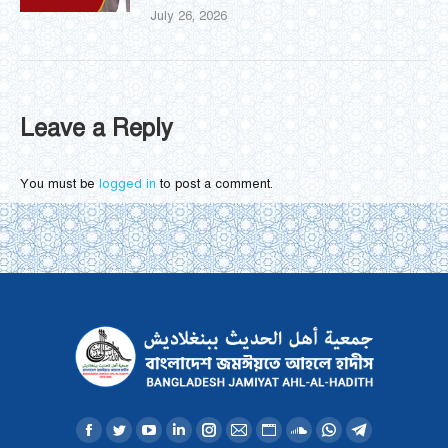
July 26, 2026
Leave a Reply
You must be
logged in
to post a comment.
Find us on:
Facebook
Twitter
YouTube
Linkedin
Instagram
Mail
Website
SoundCloud
Whatsapp
Telegram