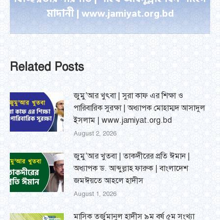
মাদানী | www.jamiyat.org.bd
post:
Related Posts
জুমু’আর খুৎবা | সুরা কাফ এর শিক্ষা ও
পারিবারিক সুরক্ষা | অধ্যাপক মোহাম্মদ আসাদুল
ইসলাম | www.jamiyat.org.bd
August 2, 2026
জুমু’আর খুতবা | তাকদীরের প্রতি ঈমান |
অধ্যাপক ড. আব্দুল্লাহ ফারুক | বাংলাদেশ
জমঈয়তে আহলে হাদীস
August 1, 2026
মাসিক তর্জুমানুল হাদীস ৯ম বর্ষ ৫ম সংখ্যা