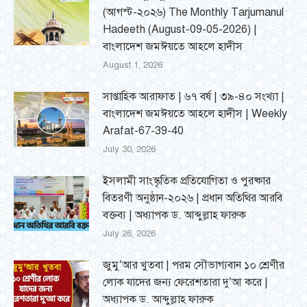
(আগস্ট-২০২৬) The Monthly Tarjumanul
Hadeeth (August-09-05-2026) |
বাংলাদেশ জমঈয়তে আহলে হাদীস
August 1, 2026
সাপ্তাহিক আরাফাত | ৬৭ বর্ষ | ৩৯-৪০ সংখ্যা |
বাংলাদেশ জমঈয়তে আহলে হাদীস | Weekly
Arafat-67-39-40
July 30, 2026
ইসলামী সাংস্কৃতিক প্রতিযোগিতা ও পুরষ্কার
বিতরণী অনুষ্ঠান-২০২৬ | প্রধান অতিথির আরবি
বক্তব্য | অধ্যাপক ড. আব্দুল্লাহ ফারুক
July 26, 2026
জুমু’আর খুতবা | পরম সৌভাগ্যবান ১০ শ্রেণীর
লোক যাদের জন্য ফেরেশতারা দু’আ করে |
অধ্যাপক ড. আব্দুল্লাহ ফারুক