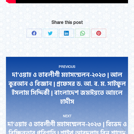
Share this post
Share
Share
Share
Share
Share
on
on
on
on
on
Facebook
Twitter
LinkedIn
WhatsApp
Pinterest
Post
PREVIOUS
navigation
দা’ওয়াহ ও তাবলীগী মহাসম্মেলন-২০২৩ | আল
কুরআন ও বিজ্ঞান | প্রফেসর ড. আ. ব. ম. সাইফুল
Previous
ইসলাম সিদ্দিকী | বাংলাদেশ জমঈয়তে আহলে
post:
হাদীস
NEXT
দা’ওয়াহ ও তাবলীগী মহাসম্মেলন-২০২৩ | বিভেদ ও
বিচ্ছিন্নতার পরিণতি | শাইখ আবদুল্লাহ বিন শাহেদ
Next