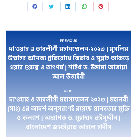
Share
Share
Share
Share
Share
on
on
on
on
on
Facebook
Twitter
LinkedIn
WhatsApp
Pinterest
Post
PREVIOUS
দা’ওয়াহ ও তাবলীগী মহাসম্মেলন-২০২৩ | মুসলিম
navigation
উম্মাহর অনৈক্য প্রতিরোধে কিতাব ও সুন্নাহ আকড়ে
Previous
ধরার গুরুত্ব ও তাৎপর্য | শাইখ ড. উসামা আতায়া
post:
আল উতাইবী
NEXT
দা’ওয়াহ ও তাবলীগী মহাসম্মেলন-২০২৩ | মহানবী
(সাঃ) এর আদর্শ অনুসরণেই রয়েছে মানবতার মুক্তি
Next
ও কল্যাণ | অধ্যাপক ড. মুহাম্মদ রঈসুদ্দীন |
post:
বাংলাদেশ জমঈয়তে আহলে হাদীস