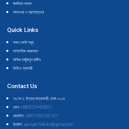
জমঈয়ত সংবাদ
ফাতাওয়া ও প্রশ্নোত্তর
Quick Links
সকল পোস্ট সমূহ
সাপ্তাহিক আরাফাত
মাসিক তর্জুমানুল হাদীস
ভিডিও গ্যালারী
Contact Us
৭৯/ক/৩, উত্তর যাত্রাবাড়ী, ঢাকা-১২০৪
ফোন: +8802224458551
মোবাইল: +8801933 355 901
ইমেইল : jamiyat1946.bd@gmail.com