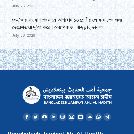
July 26, 2026
জুমু’আর খুতবা | পরম সৌভাগ্যবান ১০ শ্রেণীর লোক যাদের জন্য
ফেরেশতারা দু’আ করে | অধ্যাপক ড. আব্দুল্লাহ ফারুক
July 26, 2026
Find us on:
Facebook
Twitter
YouTube
Linkedin
Instagram
Mail
Website
SoundCloud
Whatsapp
Telegram
page
page
page
page
page
page
page
page
page
page