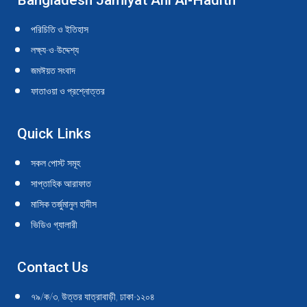
Bangladesh Jamiyat Ahl Al-Hadith
opens
opens
opens
opens
opens
opens
opens
opens
opens
opens
in
in
in
in
in
in
in
in
in
in
পরিচিতি ও ইতিহাস
new
new
new
new
new
new
new
new
new
new
লক্ষ্য-ও-উদ্দেশ্য
window
window
window
window
window
window
window
window
window
window
জমঈয়ত সংবাদ
ফাতাওয়া ও প্রশ্নোত্তর
Quick Links
সকল পোস্ট সমূহ
সাপ্তাহিক আরাফাত
মাসিক তর্জুমানুল হাদীস
ভিডিও গ্যালারী
Contact Us
৭৯/ক/৩, উত্তর যাত্রাবাড়ী, ঢাকা-১২০৪