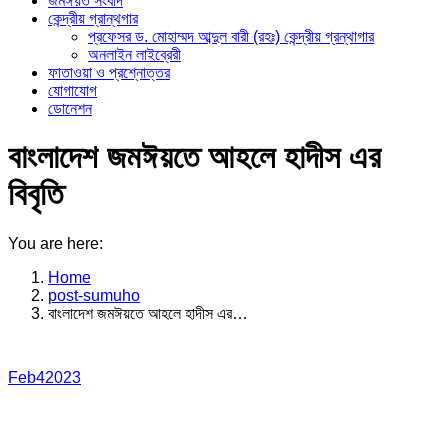
জমঈয়ত সংবাদ
কেন্দ্রীয় গ্রান্থগার
প্রফেসর ড. মোহাম্মদ আব্দুল বারী (রহঃ) কেন্দ্রীয় গ্রন্থাগার
অনলাইন লাইব্রেরী
ফাতাওয়া ও প্রশ্নোত্তর
যোগাযোগ
ডোনেশন
বাংলাদেশ জমঈয়তে আহলে হাদীস এর
বিবৃতি
You are here:
Home
post-sumuho
বাংলাদেশ জমঈয়তে আহলে হাদীস এর…
Feb
4
2023