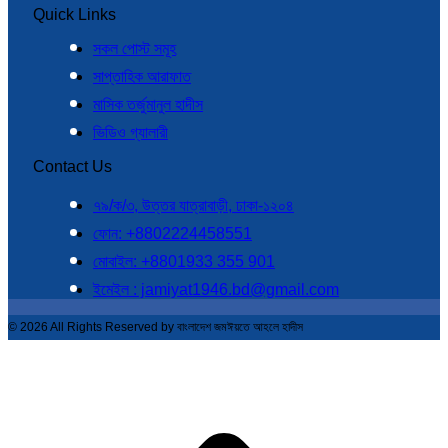
Quick Links
সকল পোস্ট সমূহ
সাপ্তাহিক আরাফাত
মাসিক তর্জুমানুল হাদীস
ভিডিও গ্যালারী
Contact Us
৭৯/ক/৩, উত্তর যাত্রাবাড়ী, ঢাকা-১২০৪
ফোন: +8802224458551
মোবাইল: +8801933 355 901
ইমেইল : jamiyat1946.bd@gmail.com
© 2026 All Rights Reserved by বাংলাদেশ জমঈয়তে আহলে হাদীস