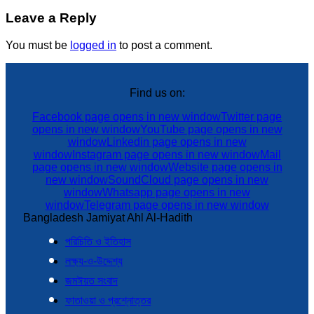
Leave a Reply
You must be
logged in
to post a comment.
Find us on:
Facebook page opens in new window
Twitter page
opens in new window
YouTube page opens in new
window
Linkedin page opens in new
window
Instagram page opens in new window
Mail
page opens in new window
Website page opens in
new window
SoundCloud page opens in new
window
Whatsapp page opens in new
window
Telegram page opens in new window
Bangladesh Jamiyat Ahl Al-Hadith
পরিচিতি ও ইতিহাস
লক্ষ্য-ও-উদ্দেশ্য
জমঈয়ত সংবাদ
ফাতাওয়া ও প্রশ্নোত্তর