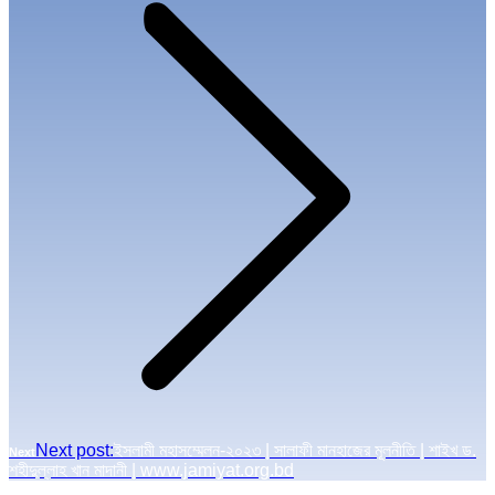
Next post:
ইসলামী মহাসম্মেলন-২০২৩ | সালাফী মানহাজের মূলনীতি | শাইখ ড.
Next
শহীদুল্লাহ খান মাদানী | www.jamiyat.org.bd