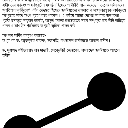
হাদীসদের সর্ববৃহৎ ও সর্বপ্রাচীন সংগঠন হিসেবে পরিচিতি লাভ করেছে। দেশের সর্বস্তরের
খ্যাতিমান ব্যক্তিবর্গ ধর্মীয় খেদমত হিসেবে জমঈয়তের দাওয়াত ও সংস্কারমূলক কার্যক্রমে
আগ্রহের সাথে অংশ গ্রহণ করে থাকেন। এ পর্যায়ে আমরা দেশের আপামর জনগণের
প্রতি উদাত্ত আহ্বান জানাই, আসুন! আমরা জমঈয়তের সাথে সম্পৃক্ত হয়ে দীনি দায়িত্ব
পালন ও তাওহীদ প্রতিষ্ঠায় অগ্রণী ভূমিকা পালন করি।
আপনার সার্বিক কল্যাণ কামনায়-
অধ্যাপক ড. আব্দুল্লাহ ফারুক, সভাপতি, বাংলাদেশ জমঈয়তে আহলে হাদীস।
ড. মুহাম্মদ শহীদুল্লাহ খান মাদানী, সেক্রেটারী জেনারেল, বাংলাদেশ জমঈয়তে আহলে
হাদীস।