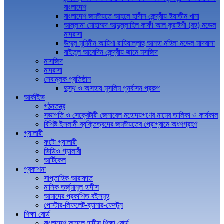
বাংলাদেশ
বাংলাদেশ জমঈয়তে আহলে হাদীস কেন্দ্রীয় ইয়াতীম খানা
আল্লামা মোহাম্মদ আব্দুল্লাহিল কাফী আল কুরাইশী (রহ) মডেল
মাদরাসা
উম্মুল মুমিনীন আয়িশা রাযিয়াল্লাহু আনহা মহিলা মডেল মাদরাসা
বাইতুল আবেদিন কেন্দ্রীয় জামে মসজিদ
মাসজিদ
মাদরাসা
সেবামূলক প্রতিষ্ঠান
দুস্থ ও অসহায় মুসলিম পুনর্বাসন প্রকল্প
আর্কাইভ
গঠনতন্ত্র
সভাপতি ও সেক্রেটারী জেনারেল মহোদয়গণের নামের তালিকা ও কার্যকাল
বিশিষ্ট ইসলামী ব্যক্তিত্বদের জমঈয়তের প্রোগ্রামে অংশগ্রহণ
গ্যালারী
ফটো গ্যালারী
ভিডিও গ্যালারী
আর্টিকেল
প্রকাশনা
সাপ্তাহিক আরাফাত
মাসিক তর্জুমানুল হাদীস
আমাদের প্রকাশিত বইসমূহ
পোস্টার-লিফলেট-ব্যানার-ফেস্টুন
শিক্ষা বোর্ড
বাংলাদেশ আহলে হাদীস শিক্ষা বোর্ড