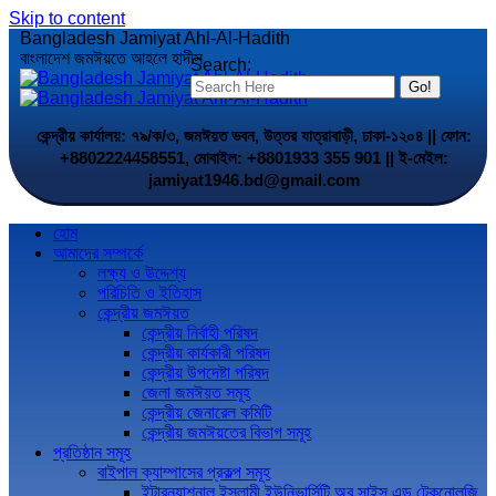
Skip to content
Bangladesh Jamiyat Ahl-Al-Hadith
বাংলাদেশ জমঈয়তে আহলে হাদীস
Search:
কেন্দ্রীয় কার্যালয়: ৭৯/ক/৩, জমঈয়ত ভবন, উত্তর যাত্রাবাড়ী, ঢাকা-১২০৪ || ফোন:
+8802224458551, মোবাইল: +8801933 355 901 || ই-মেইল:
jamiyat1946.bd@gmail.com
হোম
আমাদের সম্পর্কে
লক্ষ্য ও উদ্দেশ্য
পরিচিতি ও ইতিহাস
কেন্দ্রীয় জমঈয়ত
কেন্দ্রীয় নির্বাহী পরিষদ
কেন্দ্রীয় কার্যকারী পরিষদ
কেন্দ্রীয় উপদেষ্টা পরিষদ
জেলা জমঈয়ত সমূহ
কেন্দ্রীয় জেনারেল কমিটি
কেন্দ্রীয় জমঈয়তের বিভাগ সমূহ
প্রতিষ্ঠান সমূহ
বাইপাল ক্যাম্পাসের প্রকল্প সমূহ
ইন্টারন্যাশনাল ইসলামী ইউনিভার্সিটি অব সাইন্স এন্ড টেকনোলজি