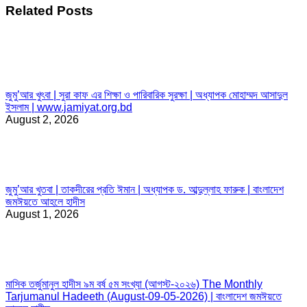
Related Posts
জুমু’আর খুৎবা | সুরা কাফ এর শিক্ষা ও পারিবারিক সুরক্ষা | অধ্যাপক মোহাম্মদ আসাদুল
ইসলাম | www.jamiyat.org.bd
August 2, 2026
জুমু’আর খুতবা | তাকদীরের প্রতি ঈমান | অধ্যাপক ড. আব্দুল্লাহ ফারুক | বাংলাদেশ
জমঈয়তে আহলে হাদীস
August 1, 2026
মাসিক তর্জুমানুল হাদীস ৯ম বর্ষ ৫ম সংখ্যা (আগস্ট-২০২৬) The Monthly
Tarjumanul Hadeeth (August-09-05-2026) | বাংলাদেশ জমঈয়তে