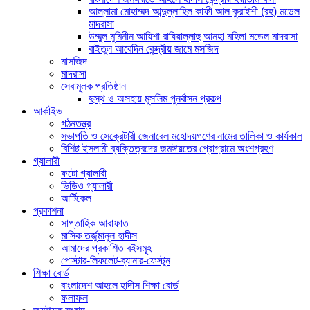
আল্লামা মোহাম্মদ আব্দুল্লাহিল কাফী আল কুরাইশী (রহ) মডেল
মাদরাসা
উম্মুল মুমিনীন আয়িশা রাযিয়াল্লাহু আনহা মহিলা মডেল মাদরাসা
বাইতুল আবেদিন কেন্দ্রীয় জামে মসজিদ
মাসজিদ
মাদরাসা
সেবামূলক প্রতিষ্ঠান
দুস্থ ও অসহায় মুসলিম পুনর্বাসন প্রকল্প
আর্কাইভ
গঠনতন্ত্র
সভাপতি ও সেক্রেটারী জেনারেল মহোদয়গণের নামের তালিকা ও কার্যকাল
বিশিষ্ট ইসলামী ব্যক্তিত্বদের জমঈয়তের প্রোগ্রামে অংশগ্রহণ
গ্যালারী
ফটো গ্যালারী
ভিডিও গ্যালারী
আর্টিকেল
প্রকাশনা
সাপ্তাহিক আরাফাত
মাসিক তর্জুমানুল হাদীস
আমাদের প্রকাশিত বইসমূহ
পোস্টার-লিফলেট-ব্যানার-ফেস্টুন
শিক্ষা বোর্ড
বাংলাদেশ আহলে হাদীস শিক্ষা বোর্ড
ফলাফল