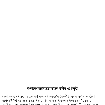
বাংলাদেশ জমঈয়তে আহলে হাদীস এর বিবৃতিঃ
বাংলাদেশ জমঈয়তে আহলে হাদীস একটি অরাজনৈতিক ঐতিহ্যবাহী দ্বীনি সংগঠন।
সংগঠনটি দীর্ঘ ৭৬ বছর যাবত শির্ক ও বিদ’আতের বিরুদ্ধে বলিষ্ঠভাবে দা’ওয়াত ও
তাবলীগের কাজ আঞ্জাম দিয়ে যাচ্ছে। যার ফলশ্রুতিতে আজ সংগঠনটি এদেশের আহলে