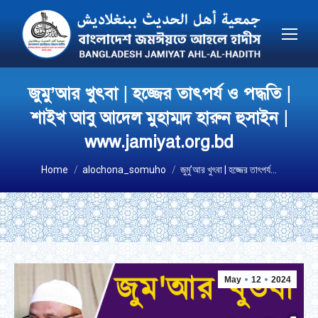
জুমু’আর খুৎবা | হজ্জের তাৎপর্য ও পদ্ধতি |
শাইখ আবু আদেল মুহাম্মদ হারুন হুসাইন |
www.jamiyat.org.bd
You are here:
Home
alochona_somuho
জুমু’আর খুৎবা | হজ্জের তাৎপর্য…
May
12
2024