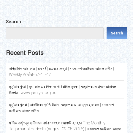
Search
Search
Recent Posts
সাপ্তাহিক আরাফাত | ৬৭ বর্ষ | ৪১-৪২ সংখ্যা | বাংলাদেশ জমঈয়তে আহলে হাদীস |
Weekly Arafat-67-41-42
জুমু’আর খুৎবা | সুরা কাফ এর শিক্ষা ও পারিবারিক সুরক্ষা | অধ্যাপক মোহাম্মদ আসাদুল
ইসলাম | www.jamiyat.org.bd
জুমু’আর খুতবা | তাকদীরের প্রতি ঈমান | অধ্যাপক ড. আব্দুল্লাহ ফারুক | বাংলাদেশ
জমঈয়তে আহলে হাদীস
মাসিক তর্জুমানুল হাদীস ৯ম বর্ষ ৫ম সংখ্যা (আগস্ট-২০২৬) The Monthly
Tarjumanul Hadeeth (August-09-05-2026) | বাংলাদেশ জমঈয়তে আহলে