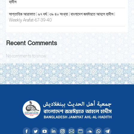
হাদীস
সাপ্তাহিক আরাফাত | ৬৭ বর্ষ | ৩৯-৪০ সংখ্যা | বাংলাদেশ জমঈয়তে আহলে হাদীস |
Weekly Arafat-67-39-40
Recent Comments
No comments to show.
Find us on: