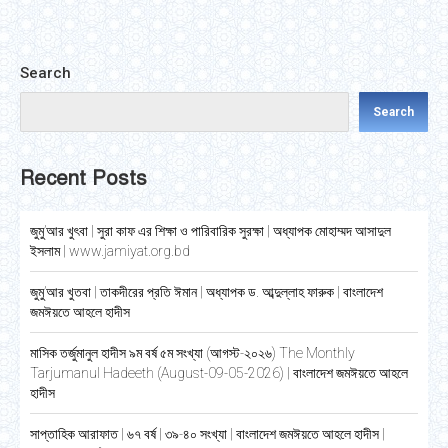
Search
Search
Recent Posts
জুমু’আর খুৎবা | সুরা কাফ এর শিক্ষা ও পারিবারিক সুরক্ষা | অধ্যাপক মোহাম্মদ আসাদুল
ইসলাম | www.jamiyat.org.bd
জুমু’আর খুতবা | তাকদীরের প্রতি ঈমান | অধ্যাপক ড. আব্দুল্লাহ ফারুক | বাংলাদেশ
জমঈয়তে আহলে হাদীস
মাসিক তর্জুমানুল হাদীস ৯ম বর্ষ ৫ম সংখ্যা (আগস্ট-২০২৬) The Monthly
Tarjumanul Hadeeth (August-09-05-2026) | বাংলাদেশ জমঈয়তে আহলে
হাদীস
সাপ্তাহিক আরাফাত | ৬৭ বর্ষ | ৩৯-৪০ সংখ্যা | বাংলাদেশ জমঈয়তে আহলে হাদীস |