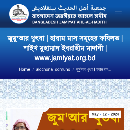
জুমু’আর খুৎবা | হারাম মাস সমূহের ফযিলত |
শাইখ মুহাম্মাদ ইবরাহীম মাদানী |
www.jamiyat.org.bd
You are here:
Home
alochona_somuho
জুমু’আর খুৎবা | হারাম মাস…
May
12
2024