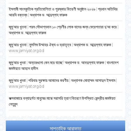
ইসলামী সাংস্কৃতিক প্রতিযোগিতা ও পুরষ্কার বিতরণী অনুষ্ঠান-২০২৬ | প্রধান অতিথির
আরবি বক্তব্য | অধ্যাপক ড. আব্দুল্লাহ ফারুক
জুমু’আর খুতবা | পরম সৌভাগ্যবান ১০ শ্রেণীর লোক যাদের জন্য ফেরেশতারা দু’আ করে |
অধ্যাপক ড. আব্দুল্লাহ ফারুক
জুমু’আর খুতবা | মুসলিম উম্মাহর ঐক্য ও ভ্রাতৃত্ব | অধ্যাপক ড. আব্দুল্লাহ ফারুক |
www.jamiyat.org.bd
জুমু’আর খুৎবা | অন্তরগুলো কেন মরে যাচ্ছে? অধ্যাপক ড. আবদুল্লাহ ফারুক | বাংলাদেশ
জমঈয়তে আহলে হাদীস
জুমু’আর খুৎবা | পরিবার সুরক্ষায় আমাদের করণীয় | অধ্যাপক মোহাম্মদ আসাদুল ইসলাম |
www.jamiyat.org.bd
কক্সবাজারে বন্যাদুর্গত মানুষের মাঝে সরাসরি ত্রাণ বিতরণে উপস্থিত কেন্দ্রীয় জমঈয়ত
নেতৃবৃন্দ
সাপ্তাহিক আরাফাত