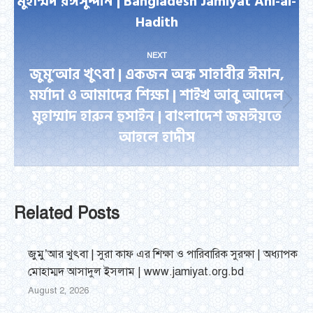
মুহাম্মদ রঈসুদ্দীন | Bangladesh Jamiyat Ahl-al-
Previous
Hadith
post:
NEXT
জুমু’আর খুৎবা | একজন অন্ধ সাহাবীর ঈমান,
মর্যাদা ও আমাদের শিক্ষা | শাইখ আবু আদেল
Next
মুহাম্মাদ হারুন হুসাইন | বাংলাদেশ জমঈয়তে
post:
আহলে হাদীস
Related Posts
জুমু’আর খুৎবা | সুরা কাফ এর শিক্ষা ও পারিবারিক সুরক্ষা | অধ্যাপক
মোহাম্মদ আসাদুল ইসলাম | www.jamiyat.org.bd
August 2, 2026