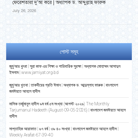
ফেরেশতারা দু’আ করে | অধ্যাপক ড. আব্দুল্লাহ ফারুক
July 26, 2026
পোস্ট সমূহ
জুমু’আর খুৎবা | সুরা কাফ এর শিক্ষা ও পারিবারিক সুরক্ষা | অধ্যাপক মোহাম্মদ আসাদুল
ইসলাম | www.jamiyat.org.bd
জুমু’আর খুতবা | তাকদীরের প্রতি ঈমান | অধ্যাপক ড. আব্দুল্লাহ ফারুক | বাংলাদেশ
জমঈয়তে আহলে হাদীস
মাসিক তর্জুমানুল হাদীস ৯ম বর্ষ ৫ম সংখ্যা (আগস্ট-২০২৬) The Monthly
Tarjumanul Hadeeth (August-09-05-2026) | বাংলাদেশ জমঈয়তে আহলে
হাদীস
সাপ্তাহিক আরাফাত | ৬৭ বর্ষ | ৩৯-৪০ সংখ্যা | বাংলাদেশ জমঈয়তে আহলে হাদীস |
Weekly Arafat-67-39-40