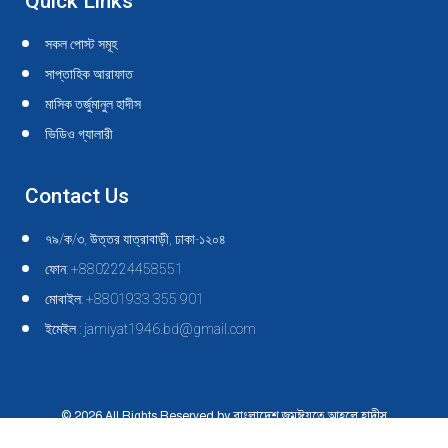
Quick Links
সকল পোস্ট সমূহ
সাপ্তাহিক আরাফাত
মাসিক তর্জুমানুল হাদীস
ভিডিও গ্যালারী
Contact Us
৭৯/ক/৩, উত্তর যাত্রাবাড়ী, ঢাকা-১২০৪
ফোন: +8802224458551
মোবাইল: +8801933 355 901
ইমেইল : jamiyat1946.bd@gmail.com
© 2026 All Rights Reserved by বাংলাদেশ জমঈয়তে আহলে হাদীস