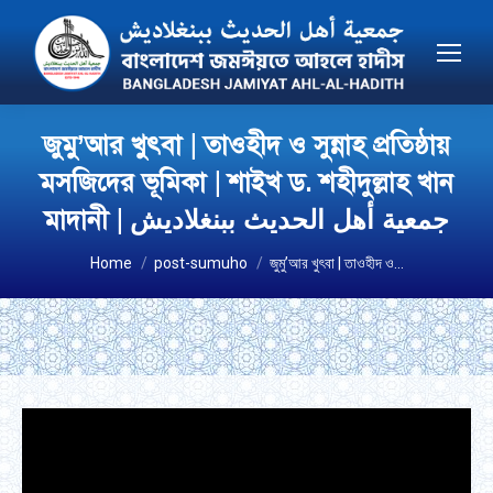
জুমু’আর খুৎবা | তাওহীদ ও সুন্নাহ প্রতিষ্ঠায়
মসজিদের ভূমিকা | শাইখ ড. শহীদুল্লাহ খান
মাদানী | جمعية أهل الحديث ببنغلاديش
You are here:
Home
post-sumuho
জুমু’আর খুৎবা | তাওহীদ ও…