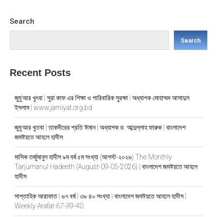
Search
Search
Recent Posts
জুমু’আর খুৎবা | সুরা কাফ এর শিক্ষা ও পারিবারিক সুরক্ষা | অধ্যাপক মোহাম্মদ আসাদুল
ইসলাম | www.jamiyat.org.bd
জুমু’আর খুতবা | তাকদীরের প্রতি ঈমান | অধ্যাপক ড. আব্দুল্লাহ ফারুক | বাংলাদেশ
জমঈয়তে আহলে হাদীস
মাসিক তর্জুমানুল হাদীস ৯ম বর্ষ ৫ম সংখ্যা (আগস্ট-২০২৬) The Monthly
Tarjumanul Hadeeth (August-09-05-2026) | বাংলাদেশ জমঈয়তে আহলে
হাদীস
সাপ্তাহিক আরাফাত | ৬৭ বর্ষ | ৩৯-৪০ সংখ্যা | বাংলাদেশ জমঈয়তে আহলে হাদীস |
Weekly Arafat-67-39-40