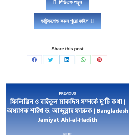
পিডিএফ পড়ুন
ডাউন্ডলোড করুন পুরো ফাইল
Share this post
Share
Share
Share
Share
Share
on
on
on
on
on
Facebook
Twitter
LinkedIn
WhatsApp
Pinterest
Post
PREVIOUS
ফিলিস্তিন ও বাইতুল মাকদিস সম্পর্কে দু’টি কথা |
navigation
অধ্যাপক শাইখ ড. আব্দুল্লাহ ফারুক | Bangladesh
Previous
Jamiyat Ahl-al-Hadith
post:
NEXT