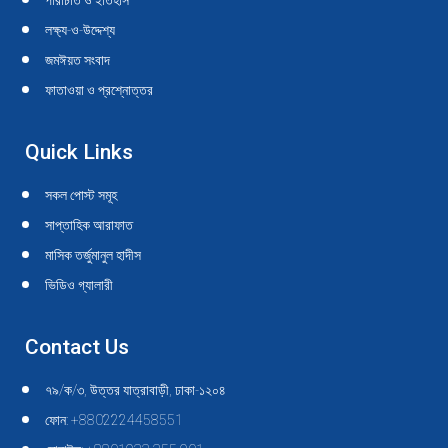
পরিচিতি ও ইতিহাস
new
new
new
new
new
new
new
new
new
new
লক্ষ্য-ও-উদ্দেশ্য
window
window
window
window
window
window
window
window
window
window
জমঈয়ত সংবাদ
ফাতাওয়া ও প্রশ্নোত্তর
Quick Links
সকল পোস্ট সমূহ
সাপ্তাহিক আরাফাত
মাসিক তর্জুমানুল হাদীস
ভিডিও গ্যালারী
Contact Us
৭৯/ক/৩, উত্তর যাত্রাবাড়ী, ঢাকা-১২০৪
ফোন: +8802224458551