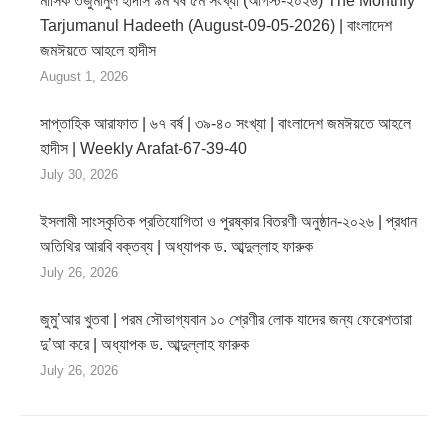
মাসিক তর্জুমানুল হাদীস ৯ম বর্ষ ৫ম সংখ্যা (আগস্ট-২০২৬) The Monthly
Tarjumanul Hadeeth (August-09-05-2026) | বাংলাদেশ
জমঈয়তে আহলে হাদীস
August 1, 2026
সাপ্তাহিক আরাফাত | ৬৭ বর্ষ | ৩৯-৪০ সংখ্যা | বাংলাদেশ জমঈয়তে আহলে
হাদীস | Weekly Arafat-67-39-40
July 30, 2026
ইসলামী সাংস্কৃতিক প্রতিযোগিতা ও পুরষ্কার বিতরণী অনুষ্ঠান-২০২৬ | প্রধান
অতিথির আরবি বক্তব্য | অধ্যাপক ড. আব্দুল্লাহ ফারুক
July 26, 2026
জুমু’আর খুতবা | পরম সৌভাগ্যবান ১০ শ্রেণীর লোক যাদের জন্য ফেরেশতারা
দু’আ করে | অধ্যাপক ড. আব্দুল্লাহ ফারুক
July 26, 2026