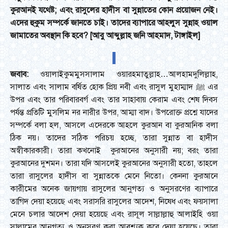
কুরআনই যথেষ্ট; এবং রাসুলের হাদীস বা সুন্নাতের কোন প্রয়োজন নেই।
এদের হুকুম সম্পর্কে জানতে চাই। তাদের ব্যাপারে আহলুস সুন্নাহ ওয়াল
জামাতের অবস্থান কি হবে? [আবু আব্দুল্লাহ জনি আহমাদ, টাঙ্গাইল]
জবাব:
ওয়ালাইকুমমুসসালাম ওয়ারহমাতুল্লাহ…আলহামদুলিল্লাহ,
সালাত এবং সালাম বর্ষিত হোক প্রিয় নবী এবং রাসুল মুহাম্মাদ ﷺ এর
উপর এবং তার পরিবারবর্গ এবং তার সাহাবায় কেরাম এবং শেষ দিবস
পর্যন্ত প্রতিটি মুসলিম নর নারীর উপর, আম্মা বাদ। উপরোক্ত প্রশ্নে যাদের
সম্পর্কে বলা হল, আসলে এদেরকে আহলে কুরআন বা কুরআনিক বলা
ঠিক নয়। তাদের সঠিক পরিচয় হচ্ছে, তারা সুন্নাত বা হাদীস
অস্বীকারকারী। তারা কখনোই কুরআনের অনুসারী নয়; বরং তারা
কুরআনের দুশমন। তারা যদি আসলেই কুরআনের অনুসারী হতো, তাহলে
তারা রাসুলের হাদীস বা সুন্নাতকে মেনে নিতো। কেননা কুরআনে
কারীমের অনেক জায়গায় রাসুলের আনুগত্য ও অনুসরণের ব্যাপারে
তাগিদ দেয়া হয়েছে এবং সরাসরি রাসুলের আদেশ, নিষেধ এবং ফয়সালা
মেনে চলার আদেশ দেয়া হয়েছে এবং রাসূল সাল্লাল্লাহু আলাইহি ওয়া
সাল্লামের আনুগত্য ও অনুসরণ করা আবশ্যক করে দেয়া হয়েছে। তারা