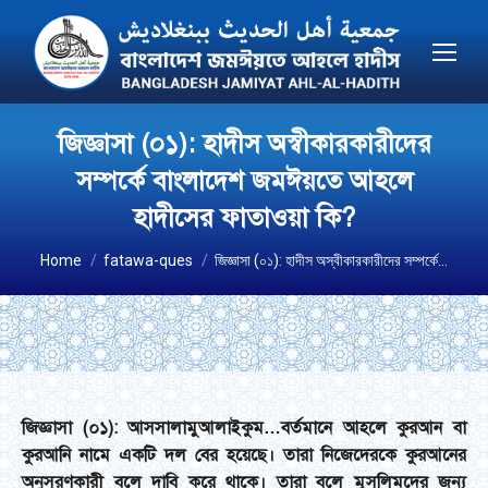
জিজ্ঞাসা (০১): হাদীস অস্বীকারকারীদের
সম্পর্কে বাংলাদেশ জমঈয়তে আহলে
হাদীসের ফাতাওয়া কি?
You are here:
Home
fatawa-ques
জিজ্ঞাসা (০১): হাদীস অস্বীকারকারীদের সম্পর্কে…
জিজ্ঞাসা (০১): আসসালামুআলাইকুম…বর্তমানে আহলে কুরআন বা
কুরআনি নামে একটি দল বের হয়েছে। তারা নিজেদেরকে কুরআনের
অনুসরণকারী বলে দাবি করে থাকে। তারা বলে মুসলিমদের জন্য