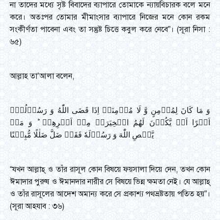
না তাদের মধ্যে সৃষ্ট বিবাদের ব্যাপারে তোমাকে ন্যায়বিচারক বলে মনে
করে। অতঃপর তোমার মীমাংসার ব্যাপারে নিজের মনে কোন রকম
সংকীর্ণতা পাবেনা এবং তা সন্তুষ্ট চিত্তে কবুল করে নেবে”। (সূরা নিসা :
৬৫)
আল্লাহ তা’আলা বলেন,
وَ مَا کَانَ لِمُؤۡمِنٍ وَّ لَا مُؤۡمِنَۃٍ اِذَا قَضَی اللّٰهُ وَ رَسُوۡلُهٗۤ
اَمۡرًا اَنۡ یَّکُوۡنَ لَهُمُ الۡخِیَرَۃُ مِنۡ اَمۡرِهِمۡ ؕ وَ مَنۡ
یَّعۡصِ اللّٰهَ وَ رَسُوۡلَهٗ فَقَدۡ ضَلَّ ضَلٰلًا مُّبِیۡنًا
“যখন আল্লাহ্ ও তাঁর রাসূল কোন বিষয়ে ফয়সালা দিয়ে দেন, তখন কোন
ঈমাদার পুরুষ ও ঈমানদার নারীর সে বিষয়ে ভিন্ন ক্ষমতা নেই। যে আল্লাহ্
ও তাঁর রাসূলের আদেশ অমান্য করে সে প্রকাশ্য পথভ্রষ্টতায় পতিত হয়”।
(সূরা আহযাব : ৩৬)