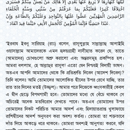
لَيْلُهَا كَنَهَارِهَا لاَ يَزِيغُ عَنْهَا بَعْدِي إِلاَّ هَالِكٌ مَنْ يَعِشْ مِنْكُمْ فَسَيَرَى
اخْتِلاَفًا كَثِيرًا فَعَلَيْكُمْ بِمَا عَرَفْتُمْ مِنْ سُنَّتِي وَسُنَّةِ الْخُلَفَاءِ
الرَّاشِدِينَ الْمَهْدِيِّينَ عَضُّوا عَلَيْهَا بِالنَّوَاجِذِ وَعَلَيْكُمْ بِالطَّاعَةِ وَإِنْ
عَبْدًا حَبَشِيًّا فَإِنَّمَا الْمُؤْمِنُ كَالْجَمَلِ الأَنِفِ حَيْثُمَا قِيدَ انْقَادَ ‏”‏ ‏.
“ইরবায ইবনু সারিয়াহ (রাঃ) বলেন, রাসূলুল্লাহ সাল্লাল্লাহু আলাইহি
ওয়াসাল্লাম আমাদেরকে এমন হৃদয়গ্রাহী নাসীহাত করেন যে, তাতে
(আমাদের) চোখগুলো অশ্রু ঝরালো এবং অন্তরসমূহ প্রকম্পিত হল।
আমরা বললাম, হে আল্লাহ্‌র রাসূল! এতো যেন নিশ্চয়ই বিদায়ী ভাষণ।
অতএব আপনি আমাদের থেকে কি প্রতিশ্রুতি নিবেন (আদেশ দিবেন)?
তিনি বলেনঃ আমি তোমাদের আলোকিত দ্বীনের উপর রেখে যাচ্ছি, তার
রাত তার দিনের মতই (উজ্জ্বল)। আমার পরে নিজেকে ধ্বংসকারীই কেবল
এ দ্বীন ছেড়ে বিপথগামী হবে। তোমাদের মধ্যে যে বেঁচে থাকবে সে
অচিরেই অনেক মতবিরোধ দেখতে পাবে। অতএব তোমাদের উপর
তোমাদের নিকট পরিচিত আমার আদর্শ এবং হিদায়াতপ্রাপ্ত খুলাফায়ে
রাশিদ্বীনের আদর্শ অনুসরণ করা অবশ্য কর্তব্য। তোমরা তা শক্তভাবে
দাঁত দিয়ে আকড়ে ধরে থাকবে। তোমরা অবশ্যই আনুগত্য করবে, যদি