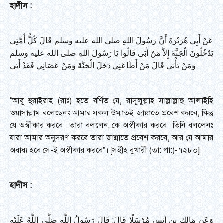
হাদীস
:
عَنْ أَبِي هُرَيْرَةَ أَنَّ رَسُولَ اللهِ صلى الله عليه وسلم قَالَ كُلُّ أُمَّتِي
يَدْخُلُونَ الْجَنَّةَ إِلاَّ مَنْ أَبَى قَالُوا يَا رَسُولَ اللهِ صلى الله عليه وسلم
وَمَنْ يَأْبَى قَالَ مَنْ أَطَاعَنِي دَخَلَ الْجَنَّةَ وَمَنْ عَصَانِي فَقَدْ أَبَى.
“আবূ হুরাইরাহ (রাঃ) হতে বর্ণিত যে, রাসূলুল্লাহ সাল্লাল্লাহু আলাইহি
ওয়াসাল্লাম বলেছেনঃ আমার সকল উম্মাতই জান্নাতে প্রবেশ করবে, কিন্তু
যে অস্বীকার করবে। তারা বললেন, কে অস্বীকার করবে। তিনি বললেনঃ
যারা আমার অনুসরণ করবে তারা জান্নাতে প্রবেশ করবে, আর যে আমার
অবাধ্য হবে সে-ই অস্বীকার করবে”। [সহীহ বুখারী (তা: পা:)-৭২৮০]
হাদীস
:
وَعَن مَالك بن أنس مُرْسَلًا قَالَ: قَالَ رَسُولُ اللَّهِ صَلَّى اللَّهُ عَلَيْهِ