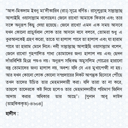
“আল-মিকদাম ইবনু মা’দীকারিব (রাঃ) সূত্রে বর্ণিত। রাসূলুল্লাহ সাল্লাল্লাহু
আলাইহি ওয়াসাল্লাম বলেছেনঃ জেনে রাখো! আমাকে কিতাব এবং তার
সঙ্গে অনুরূপ কিছু দেয়া হয়েছে। জেনে রাখো! এমন এক সময় আসবে
যখন কোনো প্রাচুর্যবান লোক তার আসনে বসে বলবে, তোমরা শুধু এ
কুরআনকেই গ্রহণ করো, তাতে যা হালাল পাবে তা হালাল এবং যা হারাম
পাবে তা হারাম মেনে নিবে। নবী সাল্লাল্লাহু আলাইহি ওয়াসাল্লাম বলেন,
জেনে রাখো! গৃহপালিত গাধা তোমাদের জন্য হালাল নয় এবং ছেদন
দাঁতবিশিষ্ট হিংস্র পশুও নয়। অনুরূপ সন্ধিবদ্ধ অমুসলিম গোত্রের হারানো
বস্তু তোমাদের জন্য হালাল নয়, অবশ্য যদি সে এর মুখাপেক্ষী না হয়।
আর যখন কোনো লোক কোনো সম্প্রদায়ের নিকট আগন্তুক হিসেবে পৌঁছে
তখন তাদের উচিত তার মেহমানদারী করা। যদি তারা তা না করে,
তাহলে তাদেরকে কষ্ট দিয়ে হলেও তার মেহমানদারীর পরিমাণ জিনিস
আদায় করার অধিকার তার আছে”। [সুনান আবূ দাউদ
(তাহকিককৃত)-৪৬০৪]
হাদীস
: