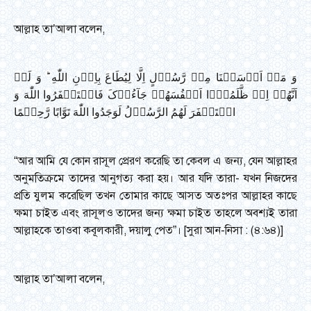
আল্লাহ তা’আলা বলেন,
وَ مَاۤ اَرۡسَلۡنَا مِنۡ رَّسُوۡلٍ اِلَّا لِیُطَاعَ بِاِذۡنِ اللّٰهِ ؕ وَ لَوۡ
اَنَّهُمۡ اِذۡ ظَّلَمُوۡۤا اَنۡفُسَهُمۡ جَآءُوۡکَ فَاسۡتَغۡفَرُوا اللّٰهَ وَ
اسۡتَغۡفَرَ لَهُمُ الرَّسُوۡلُ لَوَجَدُوا اللّٰهَ تَوَّابًا رَّحِیۡمًا
“আর আমি যে কোন রাসূল প্রেরণ করেছি তা কেবল এ জন্য, যেন আল্লাহর
অনুমতিক্রমে তাদের আনুগত্য করা হয়। আর যদি তারা- যখন নিজদের
প্রতি যুলম করেছিল তখন তোমার কাছে আসত অতঃপর আল্লাহর কাছে
ক্ষমা চাইত এবং রাসূলও তাদের জন্য ক্ষমা চাইত তাহলে অবশ্যই তারা
আল্লাহকে তাওবা কবূলকারী, দয়ালু পেত”। [সুরা আন-নিসা : (৪:৬৪)]
আল্লাহ তা’আলা বলেন,