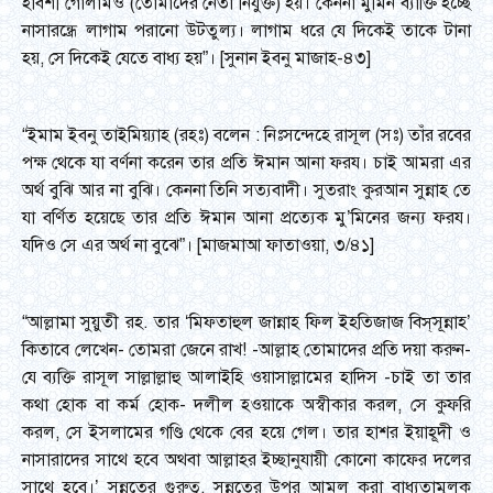
হাবশী গোলামও (তোমাদের নেতা নিযুক্ত) হয়। কেননা মুমিন ব্যাক্তি হচ্ছে
নাসারন্ধ্রে লাগাম পরানো উটতুল্য। লাগাম ধরে যে দিকেই তাকে টানা
হয়, সে দিকেই যেতে বাধ্য হয়”। [সুনান ইবনু মাজাহ-৪৩]
“ইমাম ইবনু তাইমিয়্যাহ (রহঃ) বলেন : নিঃসন্দেহে রাসূল (সঃ) তাঁর রবের
পক্ষ থেকে যা বর্ণনা করেন তার প্রতি ঈমান আনা ফরয। চাই আমরা এর
অর্থ বুঝি আর না বুঝি। কেননা তিনি সত্যবাদী। সুতরাং কুরআন সুন্নাহ তে
যা বর্ণিত হয়েছে তার প্রতি ঈমান আনা প্রত্যেক মু’মিনের জন্য ফরয।
যদিও সে এর অর্থ না বুঝে”। [মাজমাআ ফাতাওয়া, ৩/৪১]
“আল্লামা সুয়ুতী রহ. তার ‘মিফতাহুল জান্নাহ ফিল ইহতিজাজ বিস্‌সূন্নাহ’
কিতাবে লেখেন- তোমরা জেনে রাখ! -আল্লাহ তোমাদের প্রতি দয়া করুন-
যে ব্যক্তি রাসূল সাল্লাল্লাহু আলাইহি ওয়াসাল্লামের হাদিস -চাই তা তার
কথা হোক বা কর্ম হোক- দলীল হওয়াকে অস্বীকার করল, সে কুফরি
করল, সে ইসলামের গণ্ডি থেকে বের হয়ে গেল। তার হাশর ইয়াহূদী ও
নাসারাদের সাথে হবে অথবা আল্লাহর ইচ্ছানুযায়ী কোনো কাফের দলের
সাথে হবে।’ সুন্নতের গুরুত্ব, সুন্নতের উপর আমল করা বাধ্যতামূলক