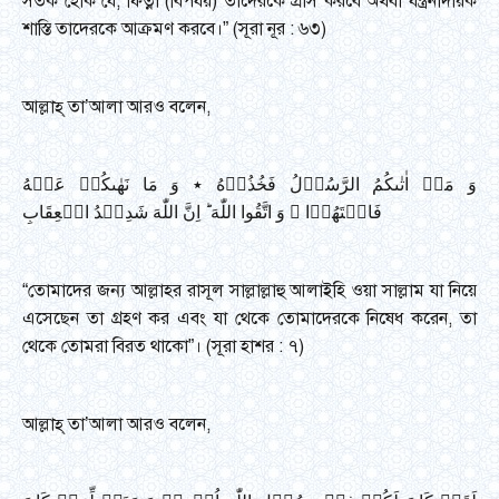
সতর্ক হোক যে, ফিত্না (বিপর্যয়) তাদেরকে গ্রাস করবে অথবা যন্ত্রনাদায়ক
শাস্তি তাদেরকে আক্রমণ করবে।” (সূরা নূর : ৬৩)
আল্লাহ্ তা’আলা আরও বলেন,
وَ مَاۤ اٰتٰىکُمُ الرَّسُوۡلُ فَخُذُوۡهُ ٭ وَ مَا نَهٰىکُمۡ عَنۡهُ
فَانۡتَهُوۡا ۚ وَ اتَّقُوا اللّٰهَ ؕ اِنَّ اللّٰهَ شَدِیۡدُ الۡعِقَابِ
“তোমাদের জন্য আল্লাহর রাসূল সাল্লাল্লাহু আলাইহি ওয়া সাল্লাম যা নিয়ে
এসেছেন তা গ্রহণ কর এবং যা থেকে তোমাদেরকে নিষেধ করেন, তা
থেকে তোমরা বিরত থাকো”। (সূরা হাশর : ৭)
আল্লাহ্ তা’আলা আরও বলেন,