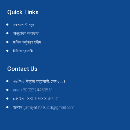
Quick Links
সকল পোস্ট সমূহ
সাপ্তাহিক আরাফাত
মাসিক তর্জুমানুল হাদীস
ভিডিও গ্যালারী
Contact Us
৭৯/ক/৩, উত্তর যাত্রাবাড়ী, ঢাকা-১২০৪
ফোন: +8802224458551
মোবাইল: +8801933 355 901
ইমেইল : jamiyat1946.bd@gmail.com