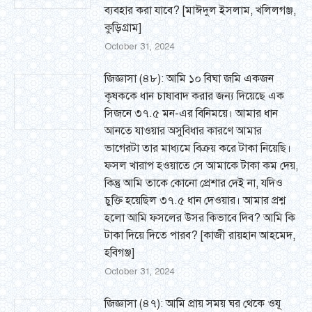
ব্যবহার করা যাবে? [মাঈদুল ইসলাম, খলিলগঞ্জ,
কুড়িগ্রাম]
October 31, 2024
জিজ্ঞাসা (৪৮): আমি ১০ বিঘা জমি একজন
কৃষককে ধান চাষাবাদ করার জন্য দিয়েছে এক
সিজনে ৩৭.৫ মন-এর বিনিময়ে। আমার ধান
আনতে যাওয়ার অসুবিধার কারণে আমার
ভাগেরটা তার মাধ্যমে বিক্রয় করে টাকা নিয়েছি।
ফসল খারাপ হওয়াতে সে আমাকে টাকা কম দেয়,
কিন্তু আমি তাকে কোনো প্রেশার দেই না, যদিও
চুক্তি হয়েছিল ৩৭.৫ ধান দেওয়ার। আমার প্রশ্ন
হলো আমি ফসলের উসর কিভাবে দিব? আমি কি
টাকা দিয়ে দিতে পারব? [কাজী রায়হান আহমেদ,
হবিগঞ্জ]
October 31, 2024
জিজ্ঞাসা (৪৭): আমি প্রায় সময় ঘর থেকে ওযূ