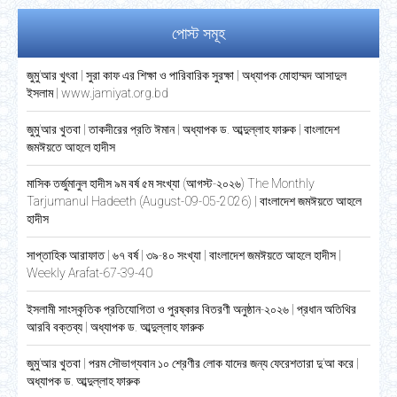
পোস্ট সমূহ
জুমু’আর খুৎবা | সুরা কাফ এর শিক্ষা ও পারিবারিক সুরক্ষা | অধ্যাপক মোহাম্মদ আসাদুল
ইসলাম | www.jamiyat.org.bd
জুমু’আর খুতবা | তাকদীরের প্রতি ঈমান | অধ্যাপক ড. আব্দুল্লাহ ফারুক | বাংলাদেশ
জমঈয়তে আহলে হাদীস
মাসিক তর্জুমানুল হাদীস ৯ম বর্ষ ৫ম সংখ্যা (আগস্ট-২০২৬) The Monthly
Tarjumanul Hadeeth (August-09-05-2026) | বাংলাদেশ জমঈয়তে আহলে
হাদীস
সাপ্তাহিক আরাফাত | ৬৭ বর্ষ | ৩৯-৪০ সংখ্যা | বাংলাদেশ জমঈয়তে আহলে হাদীস |
Weekly Arafat-67-39-40
ইসলামী সাংস্কৃতিক প্রতিযোগিতা ও পুরষ্কার বিতরণী অনুষ্ঠান-২০২৬ | প্রধান অতিথির
আরবি বক্তব্য | অধ্যাপক ড. আব্দুল্লাহ ফারুক
জুমু’আর খুতবা | পরম সৌভাগ্যবান ১০ শ্রেণীর লোক যাদের জন্য ফেরেশতারা দু’আ করে |
অধ্যাপক ড. আব্দুল্লাহ ফারুক