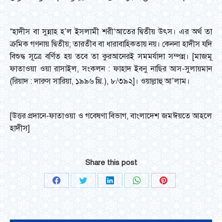
“হাদীস বা সুন্নাহ হ’ল ইসলামী শরী‘আতের দ্বিতীয় উৎস। এর অর্থ তা
ক্রমিক গণনায় দ্বিতীয়; তারতীব বা ধারাবাহিকতায় নয়। কেননা হাদীস যদি
বিশুদ্ধ সূত্রে বর্ণিত হয় তবে তা কুরআনেরই সমমর্যাদা সম্পন্ন। [মাজমূ
ফাতাওয়া ওয়া রাসাইল, সংকলন : ফাহাদ ইবনু নাছির আস-সুলায়মান
(রিয়াদ : দারুস সারিয়া, ১৯৯৬ খ্রি.), ৮/৩৯২]। ওয়াল্লাহু আ’লাম।
[উত্তর প্রদানে-ফাতাওয়া ও গবেষণা বিভাগ, বাংলাদেশ জমঈয়তে আহলে
হাদীস]
Share this post
Share
Share
Share
Share
Share
on
on
on
on
on
Facebook
Twitter
LinkedIn
WhatsApp
Pinterest