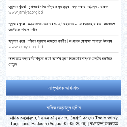
জুমু’আর খুতবা | মুসলিম উম্মাহর ঐক্য ও ভ্রাতৃত্ব | অধ্যাপক ড. আব্দুল্লাহ ফারুক |
www.jamiyat.org.bd
জুমু’আর খুৎবা | অন্তরগুলো কেন মরে যাচ্ছে? অধ্যাপক ড. আবদুল্লাহ ফারুক | বাংলাদেশ
জমঈয়তে আহলে হাদীস
জুমু’আর খুৎবা | পরিবার সুরক্ষায় আমাদের করণীয় | অধ্যাপক মোহাম্মদ আসাদুল ইসলাম |
www.jamiyat.org.bd
কক্সবাজারে বন্যাদুর্গত মানুষের মাঝে সরাসরি ত্রাণ বিতরণে উপস্থিত কেন্দ্রীয় জমঈয়ত
নেতৃবৃন্দ
সাপ্তাহিক আরাফাত
মাসিক তর্জুমানুল হাদীস
মাসিক তর্জুমানুল হাদীস ৯ম বর্ষ ৫ম সংখ্যা (আগস্ট-২০২৬) The Monthly
Tarjumanul Hadeeth (August-09-05-2026) | বাংলাদেশ জমঈয়তে