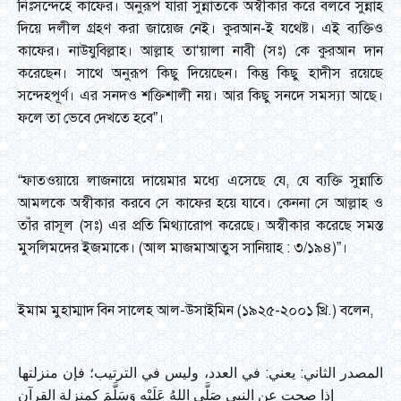
নিঃসন্দেহে কাফের। অনুরূপ যারা সুন্নাতকে অস্বীকার করে বলবে সুন্নাহ
দিয়ে দলীল গ্রহণ করা জায়েজ নেই। কুরআন-ই যথেষ্ট। এই ব্যক্তিও
কাফের। নাউযুবিল্লাহ। আল্লাহ তা‘য়ালা নাবী (সঃ) কে কুরআন দান
করেছেন। সাথে অনুরূপ কিছু দিয়েছেন। কিন্তু কিছু হাদীস রয়েছে
সন্দেহপূর্ণ। এর সনদও শক্তিশালী নয়। আর কিছু সনদে সমস্যা আছে।
ফলে তা ভেবে দেখতে হবে”।
“ফাতওয়ায়ে লাজনায়ে দায়েমার মধ্যে এসেছে যে, যে ব্যক্তি সুন্নাতি
আমলকে অস্বীকার করবে সে কাফের হয়ে যাবে। কেননা সে আল্লাহ ও
তাঁর রাসূল (সঃ) এর প্রতি মিথ্যারোপ করেছে। অস্বীকার করেছে সমস্ত
মুসলিমদের ইজমাকে। (আল মাজমাআতুস সানিয়াহ : ৩/১৯৪)”।
ইমাম মুহাম্মাদ বিন সালেহ আল-উসাইমিন (১৯২৫-২০০১ খ্রি.) বলেন,
المصدر الثاني: يعني: في العدد، وليس في الترتيب؛ فإن منزلتها
إذا صحت عن النبي صَلَّى اللهُ عَلَيْهِ وَسَلَّمَ كمنزلة القرآن