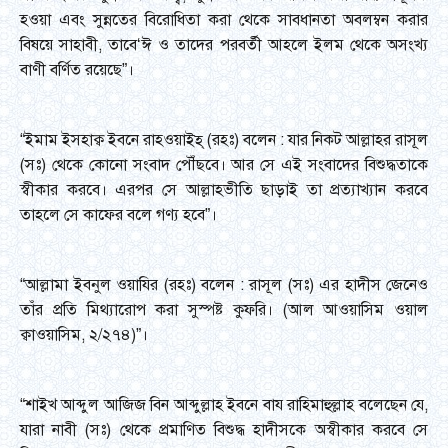
হওয়া এবং সুন্নতের বিরোধিতা করা থেকে সাবধানতা অবলম্বন করার
বিষয়ে সাহাবী, তাবে‘ঈ ও তাদের পরবর্তী আহলে ইলম থেকে অসংখ্য
বাণী বর্ণিত রয়েছে”।
“ইমাম ইসহাক্ব ইবনে রাহওয়াইহ্ (রহঃ) বলেন : যার নিকট আল্লাহর রাসূল
(সঃ) থেকে কোনো সংবাদ পৌঁছবে। আর সে এই সংবাদের বিশুদ্ধতাকে
স্বীকার করবে। এরপর সে আল্লাহভীতি ছাড়াই তা প্রত্যাখ্যান করবে
তাহলে সে কাফের বলে গণ্য হবে”।
“আল্লামা ইবনুল ওয়াযির (রহঃ) বলেন : রাসূল (সঃ) এর হাদীস জেনেও
তাঁর প্রতি মিথ্যারোপ করা সুস্পষ্ট কুফরি। (আল আওয়াসিম ওয়াল
ক্বাওয়াসিম, ২/২৭৪)”।
“শাইখ আব্দুল আজিজ বিন আব্দুল্লাহ ইবনে বায রাহিমাহুল্লাহ বলেছেন যে,
যারা নাবী (সঃ) থেকে প্রমাণিত বিশুদ্ধ হাদীসকে অস্বীকার করবে সে