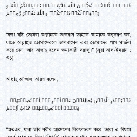
قُلۡ اِنۡ کُنۡتُمۡ تُحِبُّوۡنَ اللّٰهَ فَاتَّبِعُوۡنِیۡ یُحۡبِبۡکُمُ اللّٰهُ وَ
یَغۡفِرۡ لَکُمۡ ذُنُوۡبَکُمۡ ؕ وَ اللّٰهُ غَفُوۡرٌ رَّحِیۡمٌ
“বলঃ যদি তোমরা আল্লাহকে ভালবাস তাহলে আমাকে অনুসরণ কর,
যাতে আল্লাহ্ও তোমাদেরকে ভালবাসেন এবং তোমাদের পাপ মার্জনা
করে দেন। আর আল্লাহ্ হলেন ক্ষমাকারী দয়ালু।” (সূরা আল-ইমরান :
৩১)
আল্লাহ্ তা’আলা আরও বলেন,
فَلۡیَحۡذَرِ الَّذِیۡنَ یُخَالِفُوۡنَ عَنۡ اَمۡرِهٖۤ اَنۡ تُصِیۡبَهُمۡ
فِتۡنَۃٌ اَوۡ یُصِیۡبَهُمۡ عَذَابٌ اَلِیۡمٌ
“অতএব, যারা তাঁর নবীর আদেশের বিরুদ্ধাচরণ করে, তারা এ বিষয়ে