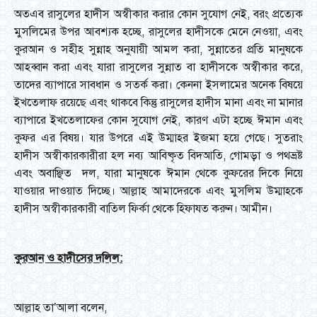
অতএব রাসুলের হাদীস অস্বীকার করার কোন সুযোগ নেই, বরং প্রত্যেক
মুসলিমের উপর আবশ্যক হচ্ছে, রাসুলের হাদীসকে মেনে নেওয়া, এবং
কুরআন ও সহীহ সুন্নাহ অনুযায়ী আমল করা, সুন্নাতের প্রতি মানুষকে
আহব্বান করা এবং যারা রাসুলের সুন্নাত বা হাদীসকে অস্বীকার করে,
তাদের ব্যাপারে সাবধান ও সতর্ক করা। কেননা ইসলামের অনেক বিষয়ে
ইখতেলাফ রয়েছে এবং থাকবে কিন্তু রাসুলের হাদীস মানা এবং না মানার
ব্যাপারে ইখতেলাফের কোন সুযোগ নেই, কারণ এটা হচ্ছে ঈমান এবং
কুফর এর বিষয়। যার উপরে এই উম্মাহর ইজমা হয়ে গেছে। সুতরাং
হাদীস অস্বীকারকারীরা হল নব্য আবিষ্কৃত বিদআতি, গোমড়া ও পথভ্রষ্ট
এবং অবাঞ্ছিত দল, যারা মানুষকে ঈমান থেকে কুফরের দিকে নিয়ে
যাওয়ার দাওয়াত দিচ্ছে। আল্লাহ আমাদেরকে এবং মুসলিম উম্মাহকে
হাদীস অস্বীকারকারী বাতিল ফির্কা থেকে হিফাযত করুন। আমীন।
কুরআন ও হাদীসের দলিল
:
আল্লাহ তা’আলা বলেন,