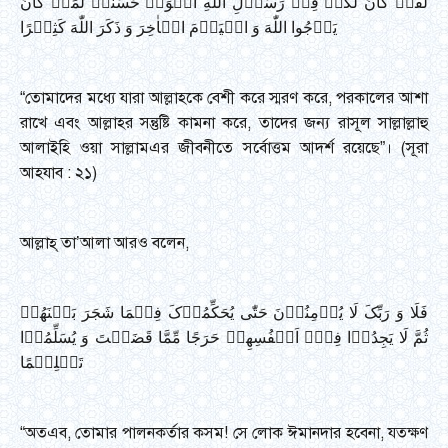
لَقَدۡ کَانَ لَکُمۡ فِیۡ رَسُوۡلِ اللّٰهِ اُسۡوَۃٌ حَسَنَۃٌ لِّمَنۡ کَانَ
یَرۡجُوا اللّٰهَ وَ الۡیَوۡمَ الۡاٰخِرَ وَ ذَکَرَ اللّٰهَ کَثِیۡرًا
“তোমাদের মধ্যে যারা আল্লাহকে বেশী করে স্মরণ করে, পরকালের আশা
রাখে এবং আল্লাহর সন্তুষ্টি কামনা করে, তাদের জন্য রাসূল সাল্লাল্লাহু
আলাইহি ওয়া সাল্লামএর জীবনীতে সর্বোত্তম আদর্শ রয়েছে”। (সূরা
আহযাব : ২১)
আল্লাহ্ তা’আলা আরও বলেন,
فَلَا وَ رَبِّکَ لَا یُؤۡمِنُوۡنَ حَتّٰی یُحَکِّمُوۡکَ فِیۡمَا شَجَرَ بَیۡنَهُمۡ
ثُمَّ لَا یَجِدُوۡا فِیۡۤ اَنۡفُسِهِمۡ حَرَجًا مِّمَّا قَضَیۡتَ وَ یُسَلِّمُوۡا
تَسۡلِیۡمًا
“অতএব, তোমার পালনকর্তার কসম! সে লোক ঈমানদার হবেনা, যতক্ষণ