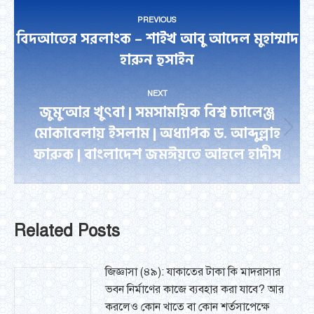
Post
PREVIOUS
navigation
বিদআতের সরলাংক – শাইখ আবু আদেল মুহাম্মাদ
Previous
হারুন হুসাইন
post:
NEXT
জুমু’আর খুৎবা | সমসাময়িক বিশ্ব চ্যালেঞ্জ
মোকাবেলায় ইসলাম | অধ্যাপক ড. আব্দুল্লাহ
Next
ফারুক | বাংলাদেশ জমঈয়তে আহলে হাদীস
post:
Related Posts
জিজ্ঞাসা (৪৯): যাকাতের টাকা কি মাদরাসার
ভবন নির্মাণের কাজে ব্যবহার করা যাবে? আর
করলেও কোন খাতে বা কোন শর্তসাপেক্ষে