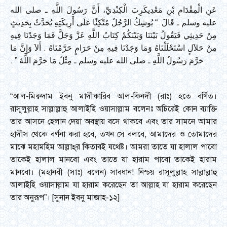
عَنِ الْمِقْدَامِ بْنِ مَعْدِيكَرِبَ الْكِنْدِيِّ، أَنَّ رَسُولَ اللَّهِ ـ صلى الله
عليه وسلم ـ قَالَ ‏ “‏ يُوشِكُ الرَّجُلُ مُتَّكِئًا عَلَى أَرِيكَتِهِ يُحَدَّثُ بِحَدِيثٍ
مِنْ حَدِيثِي فَيَقُولُ بَيْنَنَا وَبَيْنَكُمْ كِتَابُ اللَّهِ عَزَّ وَجَلَّ فَمَا وَجَدْنَا فِيهِ
مِنْ حَلاَلٍ اسْتَحْلَلْنَاهُ وَمَا وَجَدْنَا فِيهِ مِنْ حَرَامٍ حَرَّمْنَاهُ ‏.‏ أَلاَ وَإِنَّ مَا
حَرَّمَ رَسُولُ اللَّهِ ـ صلى الله عليه وسلم ـ مِثْلُ مَا حَرَّمَ اللَّهُ ‏”‏ ‏.‏
“আল-মিক্বদাম ইবনু মাদীকারিব আল-কিনদী (রাঃ) হতে বর্ণিত।
রাসূলুল্লাহ সাল্লাল্লাহু আলাইহি ওয়াসাল্লাম বলেনঃ অচিরেই কোন ব্যাক্তি
তার আসনে হেলান দেয়া অবস্থায় বসে থাকবে এবং তার সামনে আমার
হাদীস থেকে বর্ণনা করা হবে, তখন সে বলবে, আমাদের ও তোমাদের
মাঝে মহামহিম আল্লাহ্‌র কিতাবই যথেষ্ট। আমরা তাতে যা হালাল পাবো
তাকেই হালাল মানবো এবং তাতে যা হারাম পাবো তাকেই হারাম
মানবো। (মহানবী (সাঃ) বলেন) সাবধান! নিশ্চয় রাসূলুল্লাহ সাল্লাল্লাহু
আলাইহি ওয়াসাল্লাম যা হারাম করেছেন তা আল্লাহ যা হারাম করেছেন
তার অনুরূপ”। [সুনান ইবনু মাজাহ-১২]