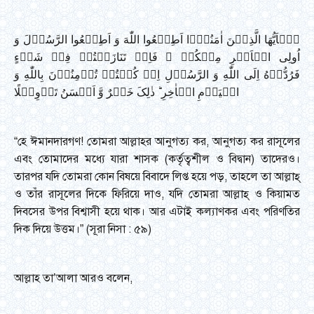
یٰۤاَیُّهَا الَّذِیۡنَ اٰمَنُوۡۤا اَطِیۡعُوا اللّٰهَ وَ اَطِیۡعُوا الرَّسُوۡلَ وَ
اُولِی الۡاَمۡرِ مِنۡکُمۡ ۚ فَاِنۡ تَنَازَعۡتُمۡ فِیۡ شَیۡءٍ
فَرُدُّوۡهُ اِلَی اللّٰهِ وَ الرَّسُوۡلِ اِنۡ کُنۡتُمۡ تُؤۡمِنُوۡنَ بِاللّٰهِ وَ
الۡیَوۡمِ الۡاٰخِرِ ؕ ذٰلِکَ خَیۡرٌ وَّ اَحۡسَنُ تَاۡوِیۡلًا
“হে ঈমানদারগণ! তোমরা আল্লাহর আনুগত্য কর, আনুগত্য কর রাসূলের
এবং তোমাদের মধ্যে যারা শাসক (কর্তৃত্বশীল ও বিদ্বান) তাদেরও।
তারপর যদি তোমরা কোন বিষয়ে বিবাদে লিপ্ত হয়ে পড়, তাহলে তা আল্লাহ্
ও তাঁর রাসূলের দিকে ফিরিয়ে দাও, যদি তোমরা আল্লাহ্ ও কিয়ামত
দিবসের উপর বিশ্বাসী হয়ে থাক। আর এটাই কল্যাণকর এবং পরিণতির
দিক দিয়ে উত্তম।” (সূরা নিসা : ৫৯)
আল্লাহ তা’আলা আরও বলেন,