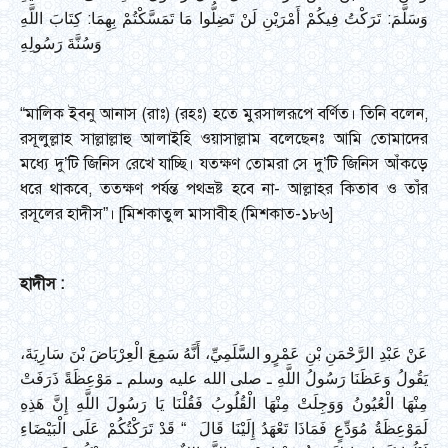
وَسَلَّمَ: تَرَكْتُ فِيكُمْ أَمْرَيْنِ لَنْ تَضِلُّوا مَا تَمَسَّكْتُمْ بِهِمَا: كِتَابَ اللَّهِ
وَسُنَّةَ رَسُولِهِ
“মালিক ইবনু আনাস (রাঃ) (রহঃ) হতে মুরসালরূপে বর্ণিত। তিনি বলেন,
রসূলুল্লাহ সাল্লাল্লাহু আলাইহি ওয়াসাল্লাম বলেছেনঃ আমি তোমাদের
মধ্যে দু’টি জিনিস রেখে যাচ্ছি। যতক্ষণ তোমরা সে দু’টি জিনিস আঁকড়ে
ধরে থাকবে, ততক্ষণ পর্যন্ত পথভ্রষ্ট হবে না- আল্লাহর কিতাব ও তাঁর
রসূলের হাদীস”। [মিশকাতুল মাসাবীহ (মিশকাত-১৮৬]
হাদীস
:
عَنْ عَبْدِ الرَّحْمَنِ بْنِ عَمْرٍو السَّلَمِيِّ، أَنَّهُ سَمِعَ الْعِرْبَاضَ بْنَ سَارِيَةَ،
يَقُولُ وَعَظَنَا رَسُولُ اللَّهِ ـ صلى الله عليه وسلم ـ مَوْعِظَةً ذَرَفَتْ
مِنْهَا الْعُيُونُ وَوَجِلَتْ مِنْهَا الْقُلُوبُ فَقُلْنَا يَا رَسُولَ اللَّهِ إِنَّ هَذِهِ
لَمَوْعِظَةُ مُوَدِّعٍ فَمَاذَا تَعْهَدُ إِلَيْنَا قَالَ ‏ “‏ قَدْ تَرَكْتُكُمْ عَلَى الْبَيْضَاءِ