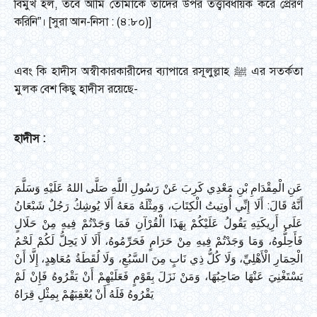
বিমুখ হল, তবে আমি তোমাকে তাদের উপর তত্ত্বাবধায়ক করে প্রেরণ
করিনি”। [সুরা আন-নিসা : (৪:৮০)]
এবং কি হাদীস অস্বীকারকারীদের ব্যাপারে রসূলুল্লাহ ﷺ এর সতর্কতা
মুলক বেশ কিছু হাদীস রয়েছে-
হাদীস
:
عَنِ الْمِقْدَامِ بْنِ مَعْدِي كَرِبَ عَنْ رَسُولِ اللَّهِ صَلَّى اللهُ عَلَيْهِ وَسَلَّمَ
أَنَّهُ قَالَ: أَلَا إِنِّي أُوتِيتُ الْكِتَابَ، وَمِثْلَهُ مَعَهُ أَلَا يُوشِكُ رَجُلٌ شَبْعَانُ
عَلَى أَرِيكَتِهِ يَقُولُ عَلَيْكُمْ بِهَذَا الْقُرْآنِ فَمَا وَجَدْتُمْ فِيهِ مِنْ حَلَالٍ
فَأَحِلُّوهُ، وَمَا وَجَدْتُمْ فِيهِ مِنْ حَرَامٍ فَحَرِّمُوهُ، أَلَا لَا يَحِلُّ لَكُمْ لَحْمُ
الْحِمَارِ الْأَهْلِيِّ، وَلَا كُلُّ ذِي نَابٍ مِنَ السَّبُعِ، وَلَا لُقَطَةُ مُعَاهِدٍ، إِلَّا أَنْ
يَسْتَغْنِيَ عَنْهَا صَاحِبُهَا، وَمَنْ نَزَلَ بِقَوْمٍ فَعَلَيْهِمْ أَنْ يَقْرُوهُ فَإِنْ لَمْ
يَقْرُوهُ فَلَهُ أَنْ يُعْقِبَهُمْ بِمِثْلِ قِرَاهُ