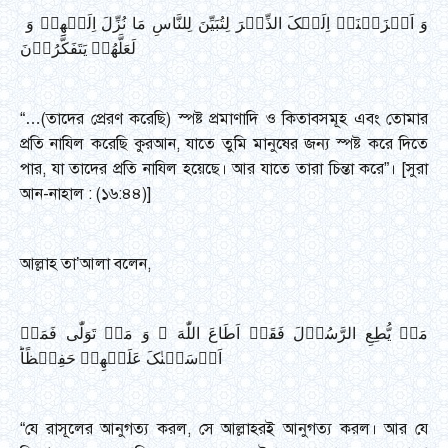
وَ اَنۡزَلۡنَاۤ اِلَیۡکَ الذِّکۡرَ لِتُبَیِّنَ لِلنَّاسِ مَا نُزِّلَ اِلَیۡهِمۡ وَ
لَعَلَّهُمۡ یَتَفَکَّرُوۡنَ
“…(তাদের প্রেরণ করেছি) স্পষ্ট প্রমাণাদি ও কিতাবসমূহ এবং তোমার
প্রতি নাযিল করেছি কুরআন, যাতে তুমি মানুষের জন্য স্পষ্ট করে দিতে
পার, যা তাদের প্রতি নাযিল হয়েছে। আর যাতে তারা চিন্তা করে”। [সুরা
আন-নাহাল : (১৬:৪৪)]
আল্লাহ তা’আলা বলেন,
مَنۡ یُّطِعِ الرَّسُوۡلَ فَقَدۡ اَطَاعَ اللّٰهَ ۚ وَ مَنۡ تَوَلّٰی فَمَاۤ
اَرۡسَلۡنٰکَ عَلَیۡهِمۡ حَفِیۡظًاؕ
“যে রাসূলের আনুগত্য করল, সে আল্লাহরই আনুগত্য করল। আর যে