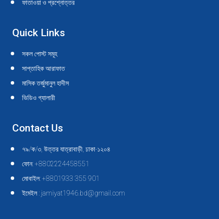
ফাতাওয়া ও প্রশ্নোত্তর
Quick Links
সকল পোস্ট সমূহ
সাপ্তাহিক আরাফাত
মাসিক তর্জুমানুল হাদীস
ভিডিও গ্যালারী
Contact Us
৭৯/ক/৩, উত্তর যাত্রাবাড়ী, ঢাকা-১২০৪
ফোন: +8802224458551
মোবাইল: +8801933 355 901
ইমেইল : jamiyat1946.bd@gmail.com