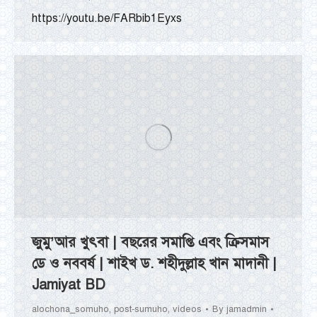
https://youtu.be/FARbib1Eyxs
জুমু’আর খুৎবা | বছরের সমাপ্তি এবং ক্রিসমাস
ডে ও নববর্ষ | শাইখ ড. শহীদুল্লাহ খান মাদানী |
Jamiyat BD
alochona_somuho
,
post-sumuho
,
videos
By
jamadmin