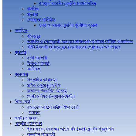
বাইতুল আবেদিন কেন্দ্রীয় জামে মসজিদ
মাসজিদ
মাদরাসা
সেবামূলক প্রতিষ্ঠান
দুস্থ ও অসহায় মুসলিম পুনর্বাসন প্রকল্প
আর্কাইভ
গঠনতন্ত্র
সভাপতি ও সেক্রেটারী জেনারেল মহোদয়গণের নামের তালিকা ও কার্যকাল
বিশিষ্ট ইসলামী ব্যক্তিত্বদের জমঈয়তের প্রোগ্রামে অংশগ্রহণ
গ্যালারী
ফটো গ্যালারী
ভিডিও গ্যালারী
আর্টিকেল
প্রকাশনা
সাপ্তাহিক আরাফাত
মাসিক তর্জুমানুল হাদীস
আমাদের প্রকাশিত বইসমূহ
পোস্টার-লিফলেট-ব্যানার-ফেস্টুন
শিক্ষা বোর্ড
বাংলাদেশ আহলে হাদীস শিক্ষা বোর্ড
ফলাফল
জমঈয়ত সংবাদ
কেন্দ্রীয় গ্রান্থগার
প্রফেসর ড. মোহাম্মদ আব্দুল বারী (রহঃ) কেন্দ্রীয় গ্রন্থাগার
অনলাইন লাইব্রেরী