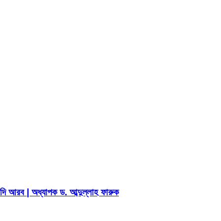
ি আরব | অধ্যাপক ড. আব্দুল্লাহ ফারুক