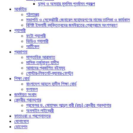
দুস্থ ও অসহায় মুসলিম পুনর্বাসন প্রকল্প
আর্কাইভ
গঠনতন্ত্র
সভাপতি ও সেক্রেটারী জেনারেল মহোদয়গণের নামের তালিকা ও কার্যকাল
বিশিষ্ট ইসলামী ব্যক্তিত্বদের জমঈয়তের প্রোগ্রামে অংশগ্রহণ
গ্যালারী
ফটো গ্যালারী
ভিডিও গ্যালারী
আর্টিকেল
প্রকাশনা
সাপ্তাহিক আরাফাত
মাসিক তর্জুমানুল হাদীস
আমাদের প্রকাশিত বইসমূহ
পোস্টার-লিফলেট-ব্যানার-ফেস্টুন
শিক্ষা বোর্ড
বাংলাদেশ আহলে হাদীস শিক্ষা বোর্ড
ফলাফল
জমঈয়ত সংবাদ
কেন্দ্রীয় গ্রান্থগার
প্রফেসর ড. মোহাম্মদ আব্দুল বারী (রহঃ) কেন্দ্রীয় গ্রন্থাগার
অনলাইন লাইব্রেরী
ফাতাওয়া ও প্রশ্নোত্তর
যোগাযোগ
ডোনেশন