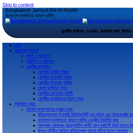
Skip to content
Bangladesh Jamiyat Ahl-Al-Hadith
বাংলাদেশ জমঈয়তে আহলে হাদীস
কেন্দ্রীয় কার্যালয়: ৭৯/ক/৩, জমঈয়ত ভবন,
হোম
আমাদের সম্পর্কে
লক্ষ্য ও উদ্দেশ্য
পরিচিতি ও ইতিহাস
কেন্দ্রীয় জমঈয়ত
কেন্দ্রীয় নির্বাহী পরিষদ
কেন্দ্রীয় কার্যকারী পরিষদ
কেন্দ্রীয় উপদেষ্টা পরিষদ
জেলা জমঈয়ত সমূহ
কেন্দ্রীয় জেনারেল কমিটি
কেন্দ্রীয় জমঈয়তের বিভাগ সমূহ
প্রতিষ্ঠান সমূহ
বাইপাল ক্যাম্পাসের প্রকল্প সমূহ
ইন্টারন্যাশনাল ইসলামী ইউনিভার্সিটি অব সাইন্স এন্ড টেকনোলজি ব
বাংলাদেশ জমঈয়তে আহলে হাদীস কেন্দ্রীয় ইয়াতীম খানা
আল্লামা মোহাম্মদ আব্দুল্লাহিল কাফী আল কুরাইশী (রহ) মডেল মা
উম্মুল মুমিনীন আয়িশা রাযিয়াল্লাহু আনহা মহিলা মডেল মাদরাসা