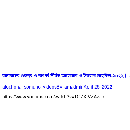
রামাযানের গুরুত্ব ও তাৎপর্য শীর্ষক আলোচনা ও ইফতার মাহফিল
alochona_somuho
,
videos
By
jamadmin
April 26, 2022
https://www.youtube.com/watch?v=1OZXfVZAwjo