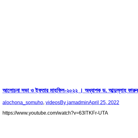
আলোচনা সভা ও ইফতার মাহফিল-২০২২ । অধ্যাপক ড. আব্দুল্লাহ ফারুক
alochona_somuho
,
videos
By
jamadmin
April 25, 2022
https://www.youtube.com/watch?v=63lTKFr-UTA