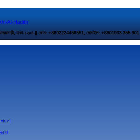
 উত্তর যাত্রাবাড়ী, ঢাকা-১২০৪ || ফোন: +8802224458551, মোবাইল: +8801933 35
াংলাদেশ
দরাসা