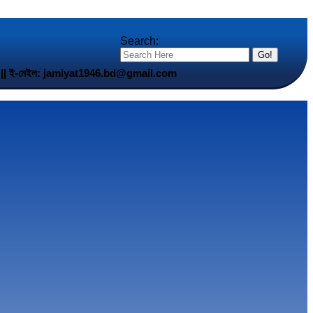
Search:
5 901 || ই-মেইল: jamiyat1946.bd@gmail.com