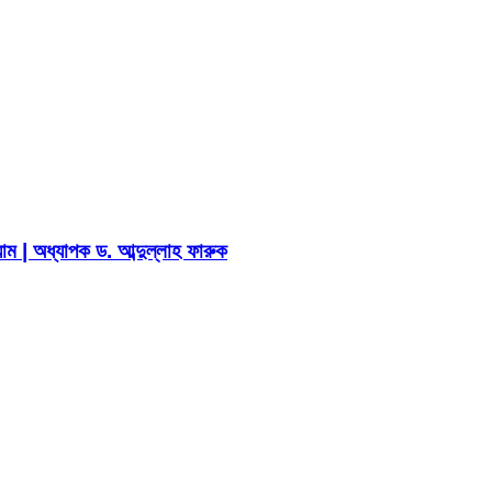
ম | অধ্যাপক ড. আব্দুল্লাহ ফারুক