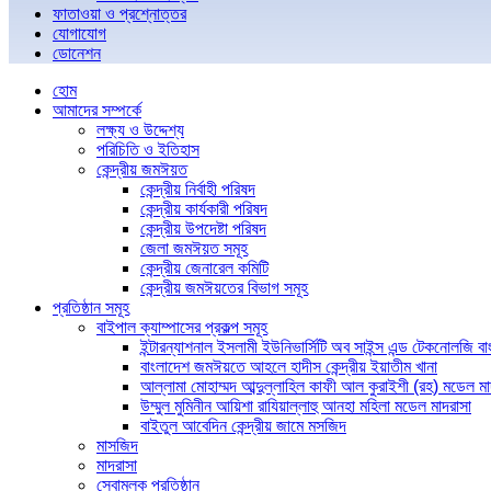
ফাতাওয়া ও প্রশ্নোত্তর
যোগাযোগ
ডোনেশন
হোম
আমাদের সম্পর্কে
লক্ষ্য ও উদ্দেশ্য
পরিচিতি ও ইতিহাস
কেন্দ্রীয় জমঈয়ত
কেন্দ্রীয় নির্বাহী পরিষদ
কেন্দ্রীয় কার্যকারী পরিষদ
কেন্দ্রীয় উপদেষ্টা পরিষদ
জেলা জমঈয়ত সমূহ
কেন্দ্রীয় জেনারেল কমিটি
কেন্দ্রীয় জমঈয়তের বিভাগ সমূহ
প্রতিষ্ঠান সমূহ
বাইপাল ক্যাম্পাসের প্রকল্প সমূহ
ইন্টারন্যাশনাল ইসলামী ইউনিভার্সিটি অব সাইন্স এন্ড টেকনোলজি ব
বাংলাদেশ জমঈয়তে আহলে হাদীস কেন্দ্রীয় ইয়াতীম খানা
আল্লামা মোহাম্মদ আব্দুল্লাহিল কাফী আল কুরাইশী (রহ) মডেল মা
উম্মুল মুমিনীন আয়িশা রাযিয়াল্লাহু আনহা মহিলা মডেল মাদরাসা
বাইতুল আবেদিন কেন্দ্রীয় জামে মসজিদ
মাসজিদ
মাদরাসা
সেবামূলক প্রতিষ্ঠান