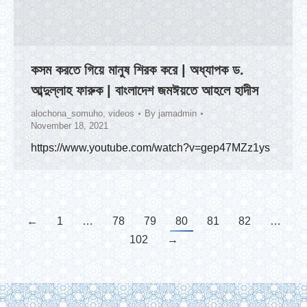
কসম করতে গিয়ে মানুষ শিরক করে | অধ্যাপক ড.
আব্দুল্লাহ ফারুক | বাংলাদেশ জমঈয়তে আহলে হাদীস
alochona_somuho
,
videos
By
jamadmin
November 18, 2021
https://www.youtube.com/watch?v=gep47MZz1ys
←
1
…
78
79
80
81
82
…
102
→