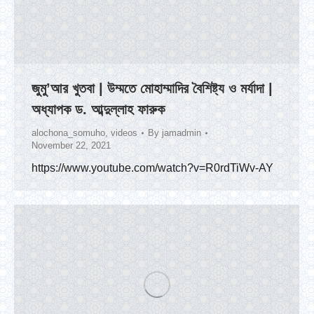
জুমু’আর খুতবা | উম্মতে মোহাম্মাদির বৈশিষ্ট্য ও মর্যাদা |
অধ্যাপক ড. আব্দুল্লাহ ফারুক
alochona_somuho
,
videos
By
jamadmin
November 22, 2021
https://www.youtube.com/watch?v=R0rdTiWv-AY