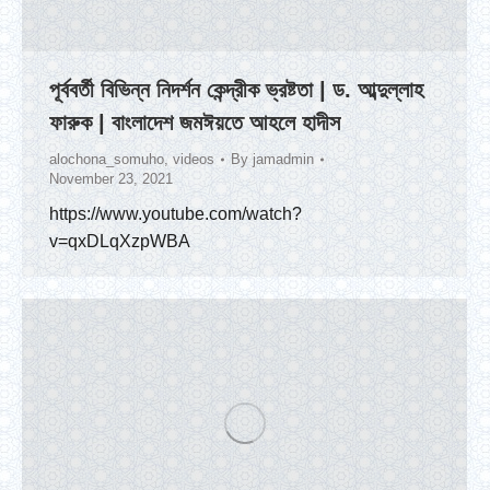
পূর্ববর্তী বিভিন্ন নিদর্শন কেন্দ্রীক ভ্রষ্টতা | ড. আব্দুল্লাহ
ফারুক | বাংলাদেশ জমঈয়তে আহলে হাদীস
alochona_somuho
,
videos
By
jamadmin
November 23, 2021
https://www.youtube.com/watch?
v=qxDLqXzpWBA