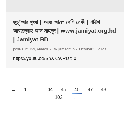
জুমু’আর খুৎবা | সহজ আমল বেশি নেকী | শাইখ
আবদুল্লাহ আল মাহমুদ | www.jamiyat.org.bd
| Jamiyat BD
post-sumuho
,
videos
By
jamadmin
October 5, 2023
https://youtu.be/ShXKavRDXi0
←
1
…
44
45
46
47
48
…
102
→