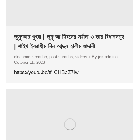
জুমু’আর খুৎবা | জুমু’আ দিবসের মর্যাদা ও তার বিধানসমূহ
| শাইখ ইবরাহীম বিন আব্দুল হালীম মাদানী
alochona_somuho
,
post-sumuho
,
videos
By
jamadmin
October 11, 2023
https://youtu.be/tf_CHBaZ7iw