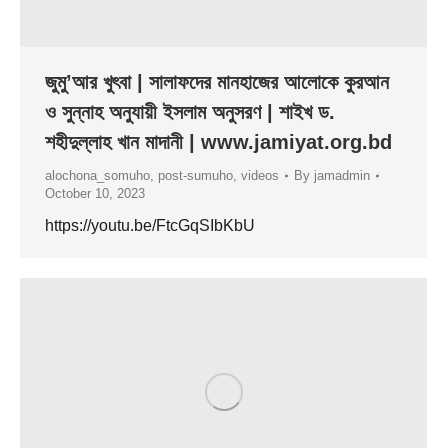
জুমু’আর খুৎবা | সালাফদের মানহাজের আলোকে কুরআন
ও সুন্নাহ অনুযায়ী ইসলাম অনুসরণ | শাইখ ড.
শহীদুল্লাহ খান মাদানী | www.jamiyat.org.bd
alochona_somuho
,
post-sumuho
,
videos
By
jamadmin
October 10, 2023
https://youtu.be/FtcGqSIbKbU