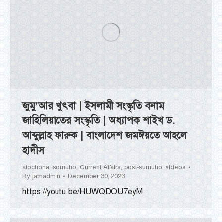
জুমু’আর খুৎবা | ইসলামী সংস্কৃতি বনাম
জাহিলিয়াতের সংস্কৃতি | অধ্যাপক শাইখ ড.
আব্দুল্লাহ ফারুক | বাংলাদেশ জমঈয়তে আহলে
হাদীস
alochona_somuho
,
Current Affairs
,
post-sumuho
,
videos
By
jamadmin
December 30, 2023
https://youtu.be/HUWQDOU7eyM