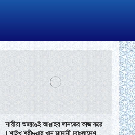
নারীরা অজান্তেই আল্লাহর লানতের কাজ করে
| শাইখ শহীদুল্লাহ খান মাদানী |বাংলাদেশ