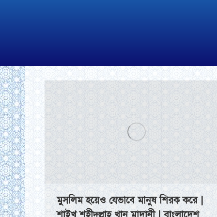
মুসলিম হয়েও যেভাবে মানুষ শিরক করে |
শাইখ শহীদুল্লাহ খান মাদানী | বাংলাদেশ