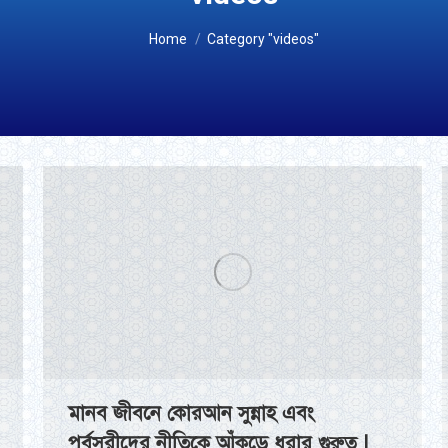
You are here:
Home
Category "videos"
মানব জীবনে কোরআন সুন্নাহ এবং
পূর্বসুরীদের নীতিকে আঁকড়ে ধরার গুরুত্ব |