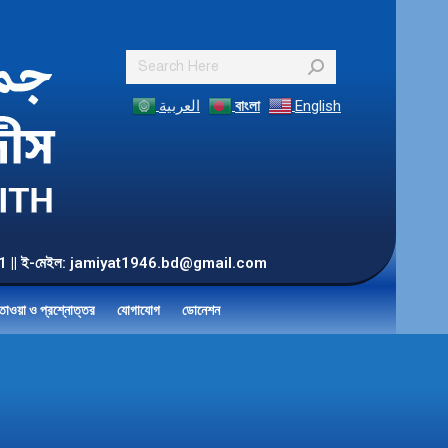
Search:
العربية
বাংলা
English
55 901 || ই-মেইল: jamiyat1946.bd@gmail.com
তাওয়া ও প্রশ্নোত্তর
যোগাযোগ
ডোনেশন