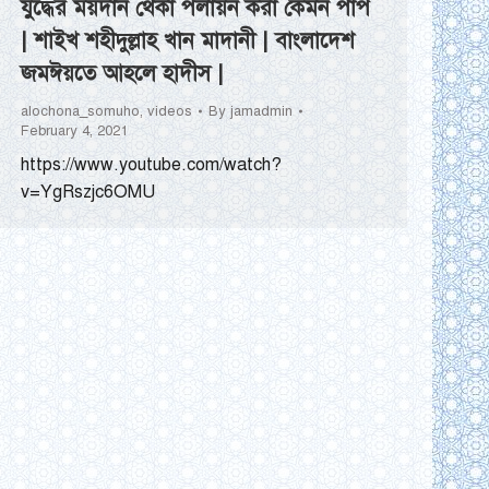
যুদ্ধের ময়দান থেকা পলায়ন করা কেমন পাপ
| শাইখ শহীদুল্লাহ খান মাদানী | বাংলাদেশ
জমঈয়তে আহলে হাদীস |
alochona_somuho
,
videos
By
jamadmin
February 4, 2021
https://www.youtube.com/watch?
v=YgRszjc6OMU