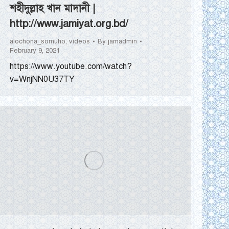
শহীদুল্লাহ খান মাদানী |
http://www.jamiyat.org.bd/
alochona_somuho
,
videos
By
jamadmin
February 9, 2021
https://www.youtube.com/watch?
v=WnjNN0U37TY