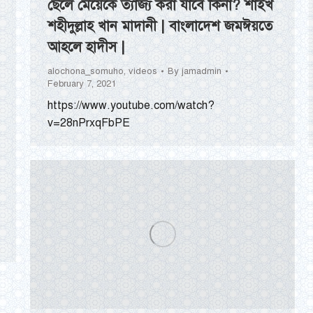
ছেলে মেয়েকে ত্যাজ্য করা যাবে কিনা? শাইখ
শহীদুল্লাহ খান মাদানী | বাংলাদেশ জমঈয়তে
আহলে হাদীস |
alochona_somuho
,
videos
By
jamadmin
February 7, 2021
https://www.youtube.com/watch?
v=28nPrxqFbPE