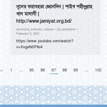
সুদের ভয়াবহতা জেনেনিন | শাইখ শহীদুল্লাহ
খান মাদানী |
http://www.jamiyat.org.bd/
alochona_somuho
,
videos
By
jamadmin
February 3, 2021
https://www.youtube.com/watch?
v=XvgeN0PIki4
←
1
…
85
86
87
88
89
…
102
© 2026 All Rights Reserved by বাংলাদেশ জমঈয়তে আহলে হাদীস