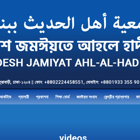
উত্তর যাত্রাবাড়ী, ঢাকা-১২০৪ || ফোন: +8802224458551, মোবাইল: +8801933 3
আর্কাইভ
গ্যালারী
প্রকাশনা
শিক্ষা বোর্ড
জমঈয়ত সংবাদ
কেন্দ্রীয় গ্রান্থগার
ফা
videos