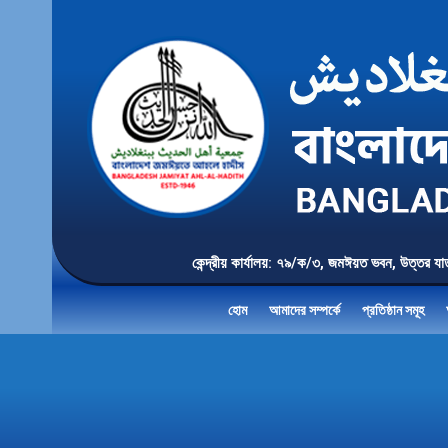
কেন্দ্রীয় কার্যালয়: ৭৯/ক/৩, জমঈয়ত ভবন, 
হোম
আমাদের সম্পর্কে
প্রতিষ্ঠান সমূহ