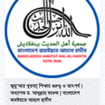
জুমু’আর খুতবা| শিক্ষার গুরুত্ব ও তাৎপর্য |
অধ্যাপক ড. আব্দুল্লাহ ফারুক | বাংলাদেশ
জমঈয়তে আহলে হাদীস