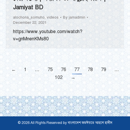
Jamiyat BD
alochona_somuho
,
videos
By
jamadmin
December 22, 2021
https://www.youtube.com/watch?
v=gnMnenKMs80
←
1
…
75
76
77
78
79
…
102
→
© 2026 All Rights Reserved by বাংলাদেশ জমঈয়তে আহলে হাদীস