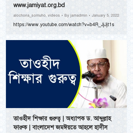
www.jamiyat.org.bd
alochona_somuho
,
videos
By
jamadmin
January 5, 2022
https://www.youtube.com/watch?v=b4R_JjJjt1s
তাওহীদ শিক্ষার গুরুত্ব | অধ্যাপক ড. আব্দুল্লাহ
ফারুক | বাংলাদেশ জমঈয়তে আহলে হাদীস