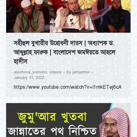
সহীহুল বুখারীর উদ্বোধনী দারস | অধ্যাপক ড.
আব্দুল্লাহ ফারুক | বাংলাদেশ জমঈয়তে আহলে
হাদীস
alochona_somuho
,
videos
By
jamadmin
January 31, 2022
https://www.youtube.com/watch?v=I1mkETej6cA