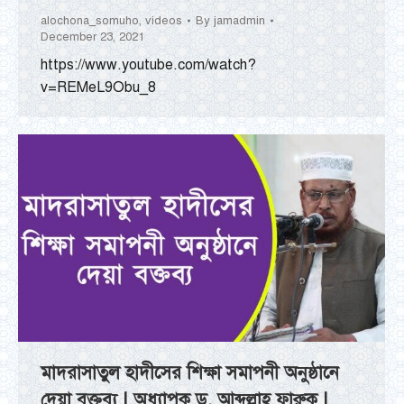
alochona_somuho
,
videos
By
jamadmin
December 23, 2021
https://www.youtube.com/watch?
v=REMeL9Obu_8
মাদরাসাতুল হাদীসের শিক্ষা সমাপনী অনুষ্ঠানে
দেয়া বক্তব্য | অধ্যাপক ড. আব্দুল্লাহ ফারুক |