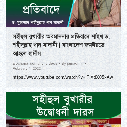
সহীহুল বুখারীর অবমাননার প্রতিবাদে শাইখ ড.
শহীদুল্লাহ খান মাদানী | বাংলাদেশ জমঈয়তে
আহলে হাদীস
alochona_somuho
,
videos
By
jamadmin
February 1, 2022
https://www.youtube.com/watch?v=iTlXdX05xAw