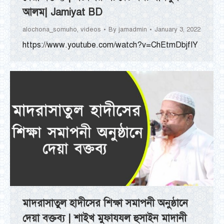
আলম| Jamiyat BD
alochona_somuho
,
videos
By
jamadmin
January 3, 2022
https://www.youtube.com/watch?v=ChEtmDbjfIY
মাদরাসাতুল হাদীসের শিক্ষা সমাপনী অনুষ্ঠানে
দেয়া বক্তব্য | শাইখ মুফাযযল হুসাইন মাদানী