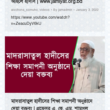
আহলে হাদীস | www.jamiyat.org.bd
alochona_somuho
,
videos
By
jamadmin
January 3, 2022
https://www.youtube.com/watch?
v=ZeacuDyV6kU
মাদরাসাতুল হাদীসের শিক্ষা সমাপনী অনুষ্ঠানে
দেয়া বক্তব্য | প্রফেসর এ. কে. এম. শামসুল