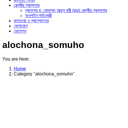
জমঈয়ত সংবাদ
কেন্দ্রীয় গ্রান্থগার
প্রফেসর ড. মোহাম্মদ আব্দুল বারী (রহঃ) কেন্দ্রীয় গ্রন্থাগার
অনলাইন লাইব্রেরী
ফাতাওয়া ও প্রশ্নোত্তর
যোগাযোগ
ডোনেশন
alochona_somuho
You are here:
Home
Category "alochona_somuho"