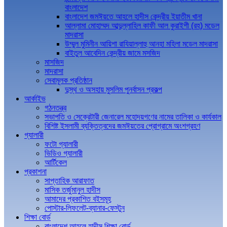
বাংলাদেশ
বাংলাদেশ জমঈয়তে আহলে হাদীস কেন্দ্রীয় ইয়াতীম খানা
আল্লামা মোহাম্মদ আব্দুল্লাহিল কাফী আল কুরাইশী (রহ) মডেল
মাদরাসা
উম্মুল মুমিনীন আয়িশা রাযিয়াল্লাহু আনহা মহিলা মডেল মাদরাসা
বাইতুল আবেদিন কেন্দ্রীয় জামে মসজিদ
মাসজিদ
মাদরাসা
সেবামূলক প্রতিষ্ঠান
দুস্থ ও অসহায় মুসলিম পুনর্বাসন প্রকল্প
আর্কাইভ
গঠনতন্ত্র
সভাপতি ও সেক্রেটারী জেনারেল মহোদয়গণের নামের তালিকা ও কার্যকাল
বিশিষ্ট ইসলামী ব্যক্তিত্বদের জমঈয়তের প্রোগ্রামে অংশগ্রহণ
গ্যালারী
ফটো গ্যালারী
ভিডিও গ্যালারী
আর্টিকেল
প্রকাশনা
সাপ্তাহিক আরাফাত
মাসিক তর্জুমানুল হাদীস
আমাদের প্রকাশিত বইসমূহ
পোস্টার-লিফলেট-ব্যানার-ফেস্টুন
শিক্ষা বোর্ড
বাংলাদেশ আহলে হাদীস শিক্ষা বোর্ড