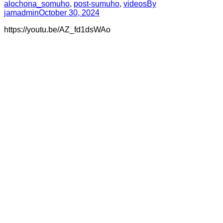
alochona_somuho
,
post-sumuho
,
videos
By
jamadmin
October 30, 2024
https://youtu.be/AZ_fd1dsWAo