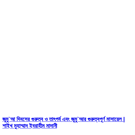
জুমু`আ দিবসের গুরুত্ব ও তাৎপর্য এবং জুমু`আর গুরুত্বপূর্ণ মাসায়েল |
শাইখ মুহাম্মাদ ইবরাহীম মাদানী