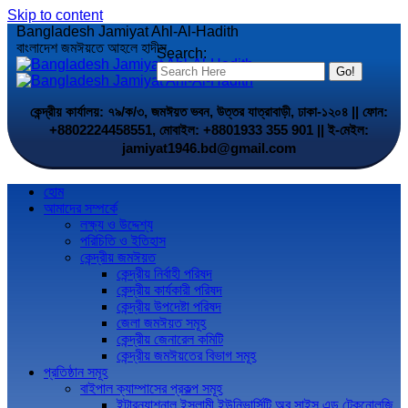
Skip to content
Bangladesh Jamiyat Ahl-Al-Hadith
বাংলাদেশ জমঈয়তে আহলে হাদীস
Search:
কেন্দ্রীয় কার্যালয়: ৭৯/ক/৩, জমঈয়ত ভবন, উত্তর যাত্রাবাড়ী, ঢাকা-১২০৪ || ফোন:
+8802224458551, মোবাইল: +8801933 355 901 || ই-মেইল:
jamiyat1946.bd@gmail.com
হোম
আমাদের সম্পর্কে
লক্ষ্য ও উদ্দেশ্য
পরিচিতি ও ইতিহাস
কেন্দ্রীয় জমঈয়ত
কেন্দ্রীয় নির্বাহী পরিষদ
কেন্দ্রীয় কার্যকারী পরিষদ
কেন্দ্রীয় উপদেষ্টা পরিষদ
জেলা জমঈয়ত সমূহ
কেন্দ্রীয় জেনারেল কমিটি
কেন্দ্রীয় জমঈয়তের বিভাগ সমূহ
প্রতিষ্ঠান সমূহ
বাইপাল ক্যাম্পাসের প্রকল্প সমূহ
ইন্টারন্যাশনাল ইসলামী ইউনিভার্সিটি অব সাইন্স এন্ড টেকনোলজি