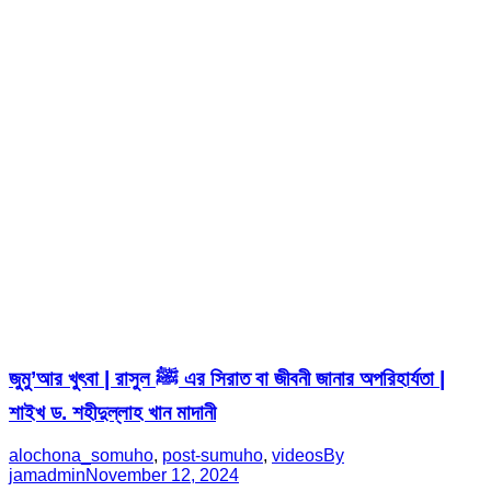
জুমু’আর খুৎবা | রাসুল ﷺ এর সিরাত বা জীবনী জানার অপরিহার্যতা |
শাইখ ড. শহীদুল্লাহ খান মাদানী
alochona_somuho
,
post-sumuho
,
videos
By
jamadmin
November 12, 2024