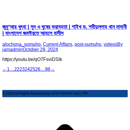
জুমু’আর খুৎবা | সুদ ও ঘুষের ভয়াবহতা | শাইখ ড. শহীদুল্লাহ খান মাদানী
| বাংলাদেশ জমঈয়তে আহলে হাদীস
alochona_somuho
,
Current Affairs
,
post-sumuho
,
videos
By
jamadmin
October 29, 2024
https://youtu.be/qO7FsviDSlk
←
1
…
22
23
24
25
26
…
98
→
© 2026 All Rights Reserved by বাংলাদেশ জমঈয়তে আহলে হাদীস