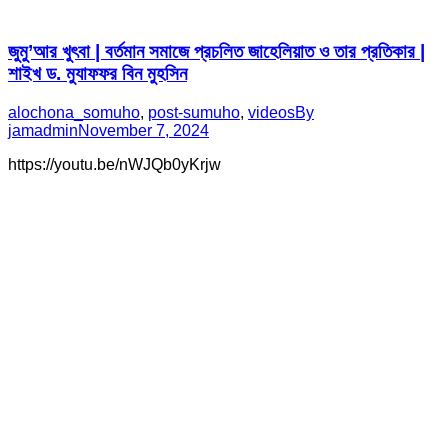
জুমু’আর খুৎবা | বর্তমান সমাজে প্রচলিত জাহেলিয়াত ও তার প্রতিকার |
শাইখ ড. মুযাফফর বিন মুহসিন
alochona_somuho
,
post-sumuho
,
videos
By
jamadmin
November 7, 2024
https://youtu.be/nWJQb0yKrjw