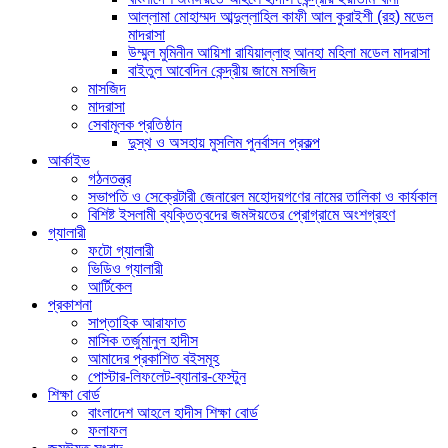
আল্লামা মোহাম্মদ আব্দুল্লাহিল কাফী আল কুরাইশী (রহ) মডেল
মাদরাসা
উম্মুল মুমিনীন আয়িশা রাযিয়াল্লাহু আনহা মহিলা মডেল মাদরাসা
বাইতুল আবেদিন কেন্দ্রীয় জামে মসজিদ
মাসজিদ
মাদরাসা
সেবামূলক প্রতিষ্ঠান
দুস্থ ও অসহায় মুসলিম পুনর্বাসন প্রকল্প
আর্কাইভ
গঠনতন্ত্র
সভাপতি ও সেক্রেটারী জেনারেল মহোদয়গণের নামের তালিকা ও কার্যকাল
বিশিষ্ট ইসলামী ব্যক্তিত্বদের জমঈয়তের প্রোগ্রামে অংশগ্রহণ
গ্যালারী
ফটো গ্যালারী
ভিডিও গ্যালারী
আর্টিকেল
প্রকাশনা
সাপ্তাহিক আরাফাত
মাসিক তর্জুমানুল হাদীস
আমাদের প্রকাশিত বইসমূহ
পোস্টার-লিফলেট-ব্যানার-ফেস্টুন
শিক্ষা বোর্ড
বাংলাদেশ আহলে হাদীস শিক্ষা বোর্ড
ফলাফল