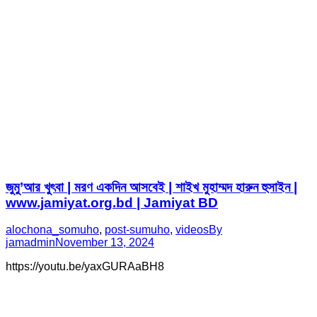
জুমু’আর খুৎবা | মরণ একদিন আসবেই | শাইখ মুহাম্মদ হারুন হুসাইন |
www.jamiyat.org.bd | Jamiyat BD
alochona_somuho
,
post-sumuho
,
videos
By
jamadmin
November 13, 2024
https://youtu.be/yaxGURAaBH8