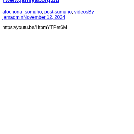
| www.jamiyat.org.bd
alochona_somuho
,
post-sumuho
,
videos
By
jamadmin
November 12, 2024
https://youtu.be/HtbmYTPet6M