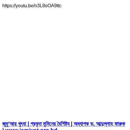
https://youtu.be/n3L8oOA9ttc
জুমু’আর খুৎবা | প্রকৃত মুমিনের বৈশিষ্ট্য | অধ্যাপক ড. আব্দুল্লাহ ফারুক