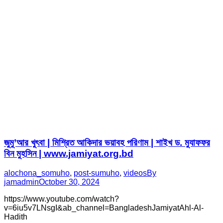
জুমু’আর খুৎবা | মিশ্রিত আকিদার ভয়াবহ পরিণাম | শাইখ ড. মুযাফফর
বিন মুহসিন | www.jamiyat.org.bd
alochona_somuho
,
post-sumuho
,
videos
By
jamadmin
October 30, 2024
https://www.youtube.com/watch?
v=6iu5v7LNsgI&ab_channel=BangladeshJamiyatAhl-Al-
Hadith