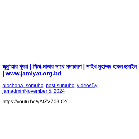
জুমু’আর খুৎবা | পিতা-মাতার সাথে সদাচারণ | শাইখ মুহাম্মদ হারুন হুসাইন
| www.jamiyat.org.bd
alochona_somuho
,
post-sumuho
,
videos
By
jamadmin
November 5, 2024
https://youtu.be/yAtZVZ03-QY