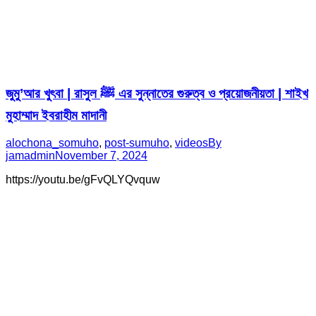
জুমু’আর খুৎবা | রাসুল ﷺ এর সুন্নাতের গুরুত্ব ও প্রয়োজনীয়তা | শাইখ
মুহাম্মাদ ইবরাহীম মাদানী
alochona_somuho
,
post-sumuho
,
videos
By
jamadmin
November 7, 2024
https://youtu.be/gFvQLYQvquw