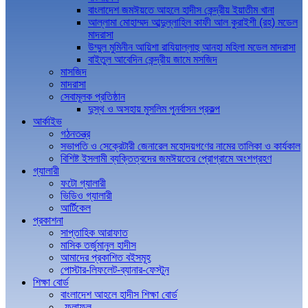
বাংলাদেশ জমঈয়তে আহলে হাদীস কেন্দ্রীয় ইয়াতীম খানা
আল্লামা মোহাম্মদ আব্দুল্লাহিল কাফী আল কুরাইশী (রহ) মডেল
মাদরাসা
উম্মুল মুমিনীন আয়িশা রাযিয়াল্লাহু আনহা মহিলা মডেল মাদরাসা
বাইতুল আবেদিন কেন্দ্রীয় জামে মসজিদ
মাসজিদ
মাদরাসা
সেবামূলক প্রতিষ্ঠান
দুস্থ ও অসহায় মুসলিম পুনর্বাসন প্রকল্প
আর্কাইভ
গঠনতন্ত্র
সভাপতি ও সেক্রেটারী জেনারেল মহোদয়গণের নামের তালিকা ও কার্যকাল
বিশিষ্ট ইসলামী ব্যক্তিত্বদের জমঈয়তের প্রোগ্রামে অংশগ্রহণ
গ্যালারী
ফটো গ্যালারী
ভিডিও গ্যালারী
আর্টিকেল
প্রকাশনা
সাপ্তাহিক আরাফাত
মাসিক তর্জুমানুল হাদীস
আমাদের প্রকাশিত বইসমূহ
পোস্টার-লিফলেট-ব্যানার-ফেস্টুন
শিক্ষা বোর্ড
বাংলাদেশ আহলে হাদীস শিক্ষা বোর্ড
ফলাফল