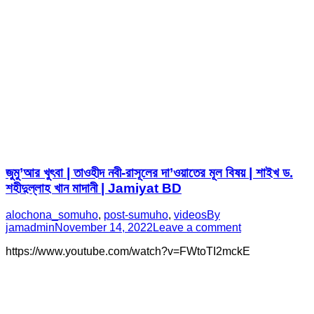
জুমু’আর খুৎবা | তাওহীদ নবী-রাসূলের দা’ওয়াতের মূল বিষয় | শাইখ ড.
শহীদুল্লাহ খান মাদানী | Jamiyat BD
alochona_somuho
,
post-sumuho
,
videos
By
jamadmin
November 14, 2022
Leave a comment
https://www.youtube.com/watch?v=FWtoTI2mckE