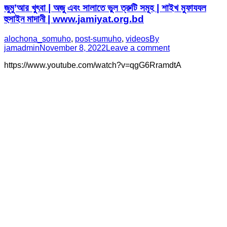
জুমু’আর খুৎবা | অজু এবং সালাতে ভুল ত্রুটি সমূহ | শাইখ মুফাযযল
হুসাইন মাদানী | www.jamiyat.org.bd
alochona_somuho
,
post-sumuho
,
videos
By
jamadmin
November 8, 2022
Leave a comment
https://www.youtube.com/watch?v=qgG6RramdtA