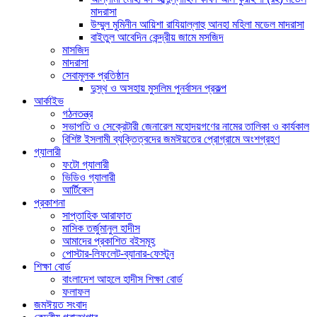
মাদরাসা
উম্মুল মুমিনীন আয়িশা রাযিয়াল্লাহু আনহা মহিলা মডেল মাদরাসা
বাইতুল আবেদিন কেন্দ্রীয় জামে মসজিদ
মাসজিদ
মাদরাসা
সেবামূলক প্রতিষ্ঠান
দুস্থ ও অসহায় মুসলিম পুনর্বাসন প্রকল্প
আর্কাইভ
গঠনতন্ত্র
সভাপতি ও সেক্রেটারী জেনারেল মহোদয়গণের নামের তালিকা ও কার্যকাল
বিশিষ্ট ইসলামী ব্যক্তিত্বদের জমঈয়তের প্রোগ্রামে অংশগ্রহণ
গ্যালারী
ফটো গ্যালারী
ভিডিও গ্যালারী
আর্টিকেল
প্রকাশনা
সাপ্তাহিক আরাফাত
মাসিক তর্জুমানুল হাদীস
আমাদের প্রকাশিত বইসমূহ
পোস্টার-লিফলেট-ব্যানার-ফেস্টুন
শিক্ষা বোর্ড
বাংলাদেশ আহলে হাদীস শিক্ষা বোর্ড
ফলাফল
জমঈয়ত সংবাদ