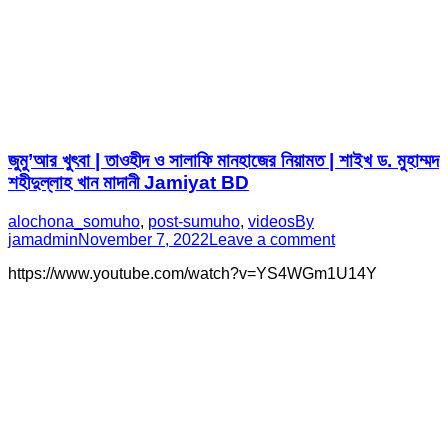
জুমু’আর খুৎবা | তাওহীদ ও সালাফি মানহাজের নিয়ামত | শাইখ ড. মুহাম্মদ
শহীদুল্লাহ খান মাদানী Jamiyat BD
alochona_somuho
,
post-sumuho
,
videos
By
jamadmin
November 7, 2022
Leave a comment
https://www.youtube.com/watch?v=YS4WGm1U14Y