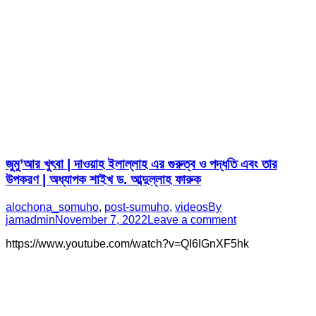
জুমু’আর খুৎবা | দাওয়াহ ইলাল্লাহ এর গুরুত্ব ও পদ্ধতি এবং তার
উপকরণ | অধ্যাপক শাইখ ড. আব্দুল্লাহ ফারুক
alochona_somuho
,
post-sumuho
,
videos
By
jamadmin
November 7, 2022
Leave a comment
https://www.youtube.com/watch?v=QI6IGnXF5hk