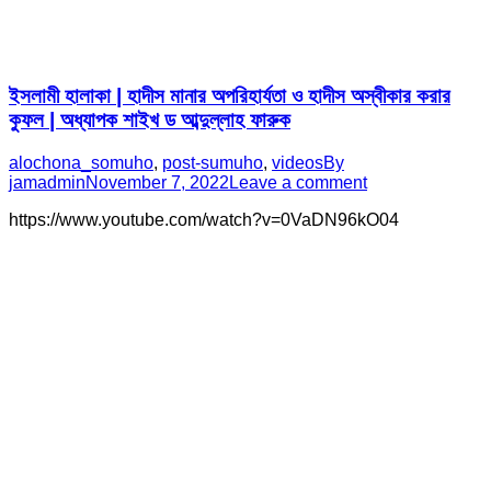
ইসলামী হালাকা | হাদীস মানার অপরিহার্যতা ও হাদীস অস্বীকার করার
কুফল | অধ্যাপক শাইখ ড আব্দুল্লাহ ফারুক
alochona_somuho
,
post-sumuho
,
videos
By
jamadmin
November 7, 2022
Leave a comment
https://www.youtube.com/watch?v=0VaDN96kO04