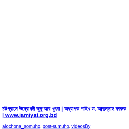
চট্টগ্রামে উদ্বোধনী জুমু’আর খুৎবা | অধ্যাপক শাইখ ড. আব্দুল্লাহ ফারুক
| www.jamiyat.org.bd
alochona_somuho
,
post-sumuho
,
videos
By