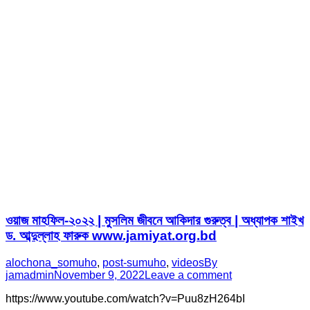
ওয়াজ মাহফিল-২০২২ | মুসলিম জীবনে আকিদার গুরুত্ব | অধ্যাপক শাইখ
ড. আব্দুল্লাহ ফারুক www.jamiyat.org.bd
alochona_somuho
,
post-sumuho
,
videos
By
jamadmin
November 9, 2022
Leave a comment
https://www.youtube.com/watch?v=Puu8zH264bI