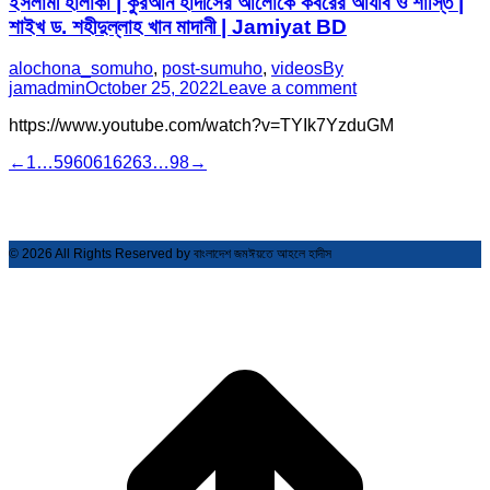
ইসলামী হালাকা | কুরআন হাদীসের আলোকে কবরের আযাব ও শাস্তি |
শাইখ ড. শহীদুল্লাহ খান মাদানী | Jamiyat BD
alochona_somuho
,
post-sumuho
,
videos
By
jamadmin
October 25, 2022
Leave a comment
https://www.youtube.com/watch?v=TYIk7YzduGM
←
1
…
59
60
61
62
63
…
98
→
© 2026 All Rights Reserved by বাংলাদেশ জমঈয়তে আহলে হাদীস
t
T