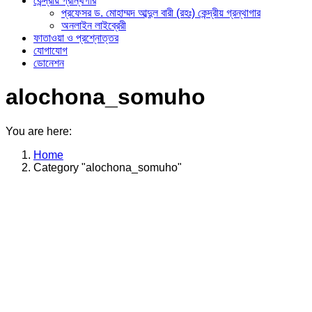
কেন্দ্রীয় গ্রান্থগার
প্রফেসর ড. মোহাম্মদ আব্দুল বারী (রহঃ) কেন্দ্রীয় গ্রন্থাগার
অনলাইন লাইব্রেরী
ফাতাওয়া ও প্রশ্নোত্তর
যোগাযোগ
ডোনেশন
alochona_somuho
You are here:
Home
Category "alochona_somuho"