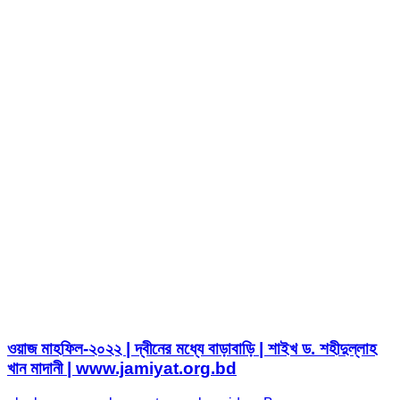
ওয়াজ মাহফিল-২০২২ | দ্বীনের মধ্যে বাড়াবাড়ি | শাইখ ড. শহীদুল্লাহ
খান মাদানী | www.jamiyat.org.bd