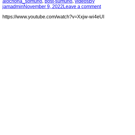
alochona_somuho
,
post-sumuho
,
videos
By
jamadmin
November 9, 2022
Leave a comment
https://www.youtube.com/watch?v=Xxjw-wi4eUI