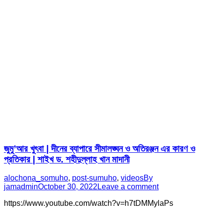
জুমু’আর খুৎবা | দীনের ব্যাপারে সীমালঙ্ঘন ও অতিরঞ্জন এর কারণ ও
প্রতিকার | শাইখ ড. শহীদুল্লাহ খান মাদানী
alochona_somuho
,
post-sumuho
,
videos
By
jamadmin
October 30, 2022
Leave a comment
https://www.youtube.com/watch?v=h7tDMMylaPs