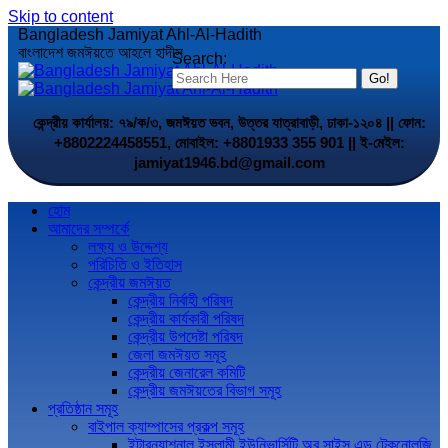
Skip to content
Bangladesh Jamiyat Ahl-Al-Hadith
বাংলাদেশ জমঈয়তে আহলে হাদীস
Search:
কেন্দ্রীয় কার্যালয়: ৭৯/ক/৩, জমঈয়ত ভবন, উত্তর যাত্রাবাড়ী, ঢাকা-১২০৪ || ফোন:
+8802224458551, মোবাইল: +8801933 355 901 || ই-মেইল:
jamiyat1946.bd@gmail.com
হোম
আমাদের সম্পর্কে
লক্ষ্য ও উদ্দেশ্য
পরিচিতি ও ইতিহাস
কেন্দ্রীয় জমঈয়ত
কেন্দ্রীয় নির্বাহী পরিষদ
কেন্দ্রীয় কার্যকারী পরিষদ
কেন্দ্রীয় উপদেষ্টা পরিষদ
জেলা জমঈয়ত সমূহ
কেন্দ্রীয় জেনারেল কমিটি
কেন্দ্রীয় জমঈয়তের বিভাগ সমূহ
প্রতিষ্ঠান সমূহ
বাইপাল ক্যাম্পাসের প্রকল্প সমূহ
ইন্টারন্যাশনাল ইসলামী ইউনিভার্সিটি অব সাইন্স এন্ড টেকনোলজি