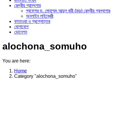
জমঈয়ত সংবাদ
কেন্দ্রীয় গ্রান্থগার
প্রফেসর ড. মোহাম্মদ আব্দুল বারী (রহঃ) কেন্দ্রীয় গ্রন্থাগার
অনলাইন লাইব্রেরী
ফাতাওয়া ও প্রশ্নোত্তর
যোগাযোগ
ডোনেশন
alochona_somuho
You are here:
Home
Category "alochona_somuho"