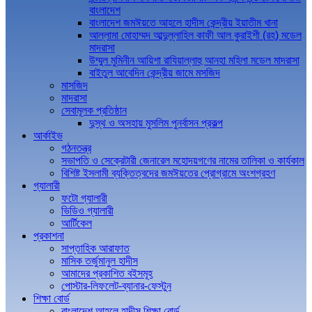
বাংলাদেশ
বাংলাদেশ জমঈয়তে আহলে হাদীস কেন্দ্রীয় ইয়াতীম খানা
আল্লামা মোহাম্মদ আব্দুল্লাহিল কাফী আল কুরাইশী (রহ) মডেল
মাদরাসা
উম্মুল মুমিনীন আয়িশা রাযিয়াল্লাহু আনহা মহিলা মডেল মাদরাসা
বাইতুল আবেদিন কেন্দ্রীয় জামে মসজিদ
মাসজিদ
মাদরাসা
সেবামূলক প্রতিষ্ঠান
দুস্থ ও অসহায় মুসলিম পুনর্বাসন প্রকল্প
আর্কাইভ
গঠনতন্ত্র
সভাপতি ও সেক্রেটারী জেনারেল মহোদয়গণের নামের তালিকা ও কার্যকাল
বিশিষ্ট ইসলামী ব্যক্তিত্বদের জমঈয়তের প্রোগ্রামে অংশগ্রহণ
গ্যালারী
ফটো গ্যালারী
ভিডিও গ্যালারী
আর্টিকেল
প্রকাশনা
সাপ্তাহিক আরাফাত
মাসিক তর্জুমানুল হাদীস
আমাদের প্রকাশিত বইসমূহ
পোস্টার-লিফলেট-ব্যানার-ফেস্টুন
শিক্ষা বোর্ড
বাংলাদেশ আহলে হাদীস শিক্ষা বোর্ড