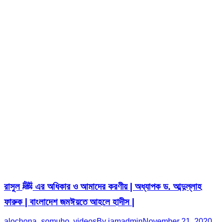
রাসুল ﷺ এর অধিকার ও আমাদের করণীয় | অধ্যাপক ড. আব্দুল্লাহ
ফারুক | বাংলাদেশ জমঈয়তে আহলে হাদীস |
alochona_somuho
,
videos
By
jamadmin
November 21, 2020