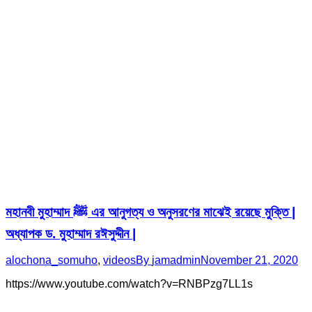
মহানবী মুহাম্মাদ ﷺ এর আনুগত্য ও অনুসরণের মাঝেই রয়েছে মুক্তি |
অধ্যাপক ড. মুহাম্মাদ রঈসুদ্দীন |
alochona_somuho
,
videos
By
jamadmin
November 21, 2020
https://www.youtube.com/watch?v=RNBPzg7LL1s