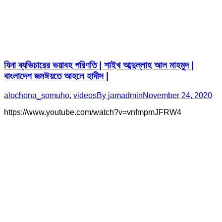
যিনা ব্যভিচারের ভয়াবহ পরিণতি | শাইখ আব্দুল্লাহ আল মাহমুদ |
বাংলাদেশ জমঈয়তে আহলে হাদীস |
alochona_somuho
,
videos
By
jamadmin
November 24, 2020
https://www.youtube.com/watch?v=vnfmpmJFRW4