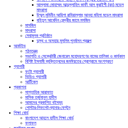
আল্লামা মোহাম্মদ আব্দুল্লাহিল কাফী আল কুরাইশী (রহ) মডেল
মাদরাসা
উম্মুল মুমিনীন আয়িশা রাযিয়াল্লাহু আনহা মহিলা মডেল মাদরাসা
বাইতুল আবেদিন কেন্দ্রীয় জামে মসজিদ
মাসজিদ
মাদরাসা
সেবামূলক প্রতিষ্ঠান
দুস্থ ও অসহায় মুসলিম পুনর্বাসন প্রকল্প
আর্কাইভ
গঠনতন্ত্র
সভাপতি ও সেক্রেটারী জেনারেল মহোদয়গণের নামের তালিকা ও কার্যকাল
বিশিষ্ট ইসলামী ব্যক্তিত্বদের জমঈয়তের প্রোগ্রামে অংশগ্রহণ
গ্যালারী
ফটো গ্যালারী
ভিডিও গ্যালারী
আর্টিকেল
প্রকাশনা
সাপ্তাহিক আরাফাত
মাসিক তর্জুমানুল হাদীস
আমাদের প্রকাশিত বইসমূহ
পোস্টার-লিফলেট-ব্যানার-ফেস্টুন
শিক্ষা বোর্ড
বাংলাদেশ আহলে হাদীস শিক্ষা বোর্ড
ফলাফল