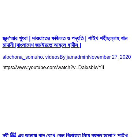
জুম’আর খুৎবা | দাওয়াতের ফজিলত ও পদ্ধতি | শাইখ শহীদুল্লাহ খান
মাদানী |বাংলাদেশ জমঈয়তে আহলে হাদীস |
alochona_somuho
,
videos
By
jamadmin
November 27, 2020
https://www.youtube.com/watch?v=DaixsbIwYiI
নবী ﷺ এর জানাযা বাদ রেখে কেন খিলাফত নিয়ে ব্যস্ত হলো? শাইখ