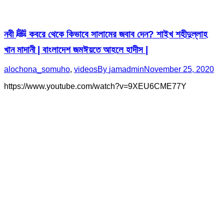
নবী ﷺ কবরে থেকে কিভাবে সালামের জবাব দেন? শাইখ শহীদুল্লাহ
খান মাদানী | বাংলাদেশ জমঈয়তে আহলে হাদীস |
alochona_somuho
,
videos
By
jamadmin
November 25, 2020
https://www.youtube.com/watch?v=9XEU6CME77Y