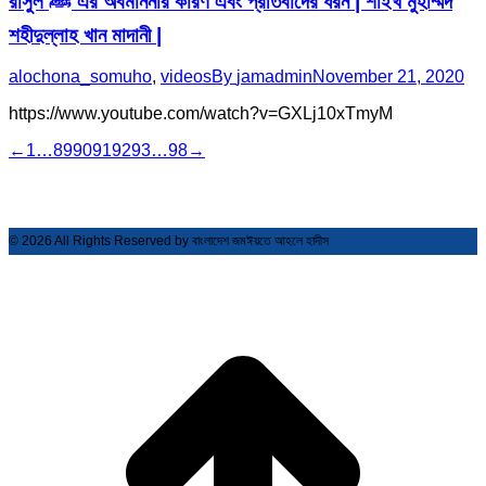
রাসুল ﷺ এর অবমাননার কারণ এবং প্রতিবাদের ধরন | শাইখ মুহাম্মদ
শহীদুল্লাহ খান মাদানী |
alochona_somuho
,
videos
By
jamadmin
November 21, 2020
https://www.youtube.com/watch?v=GXLj10xTmyM
←
1
…
89
90
91
92
93
…
98
→
© 2026 All Rights Reserved by বাংলাদেশ জমঈয়তে আহলে হাদীস