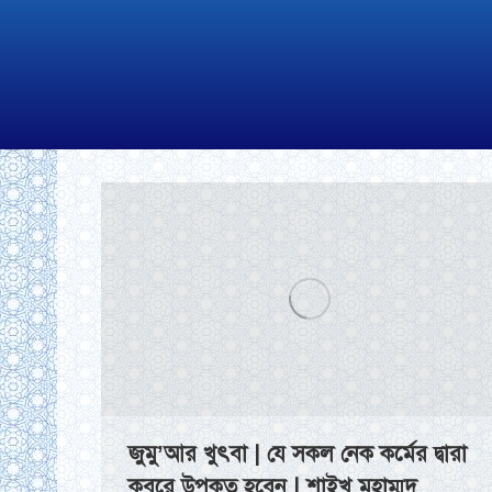
জুমু’আর খুৎবা | যে সকল নেক কর্মের দ্বারা
কবরে উপকৃত হবেন | শাইখ মুহাম্মদ