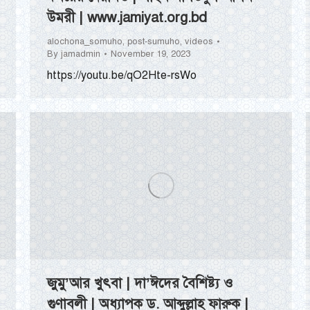
উমরী | www.jamiyat.org.bd
alochona_somuho
,
post-sumuho
,
videos
By
jamadmin
November 19, 2023
https://youtu.be/qO2Hte-rsWo
জুমু’আর খুৎবা | দা’ঈদের বৈশিষ্ট্য ও
গুণাবলী | অধ্যাপক ড. আব্দুল্লাহ ফারুক |