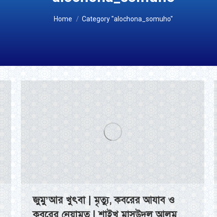
You are here:
Home
Category "alochona_somuho"
জুমু’আর খুৎবা | মৃত্যু, কবরের আযাব ও
কবরের নেয়ামত | শাইখ মাসউদুল আলম