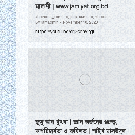
মাদানী | www.jamiyat.org.bd
alochona_somuho
,
post-sumuho
,
videos
By
jamadmin
November 18, 2023
https://youtu.be/crj3cehv2gU
জুমু’আর খুৎবা | জ্ঞান অর্জনের গুরুত্ব,
অপরিহার্যতা ও ফযিলত | শাইখ মাসউদুল