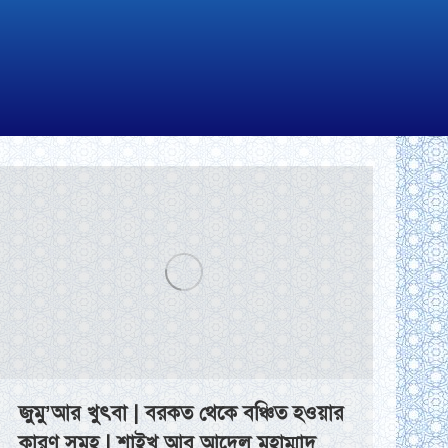
জুমু’আর খুৎবা | বরকত থেকে বঞ্চিত হওয়ার
কারণ সমূহ | শাইখ আবু আদেল মুহাম্মাদ