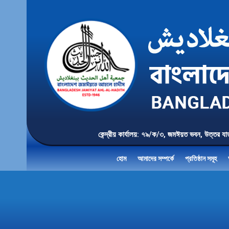
কেন্দ্রীয় কার্যালয়: ৭৯/ক/৩, জমঈয়ত ভবন, 
হোম
আমাদের সম্পর্কে
প্রতিষ্ঠান সমূহ