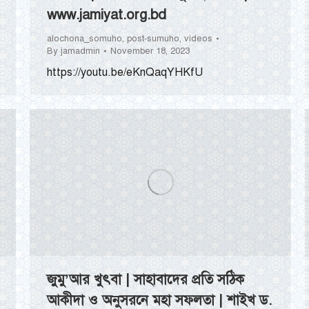
www.jamiyat.org.bd
alochona_somuho
,
post-sumuho
,
videos
By
jamadmin
November 18, 2023
https://youtu.be/eKnQaqYHKfU
জুমু’আর খুৎবা | সাহাবাদের প্রতি সঠিক
আকীদা ও অনুসরনে মহা সফলতা | শাইখ ড.