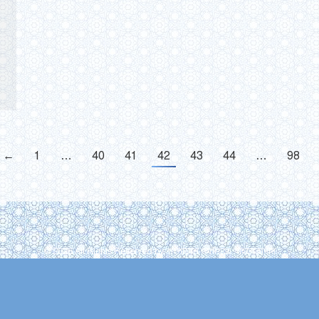
←
1
…
40
41
42
43
44
…
98
© 2026 All Rights Reserved by বাংলাদেশ জমঈয়তে আহলে হাদীস