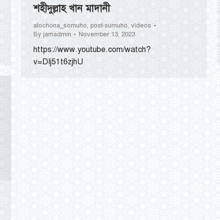
শহীদুল্লাহ খান মাদানী
alochona_somuho
,
post-sumuho
,
videos
By
jamadmin
November 13, 2023
https://www.youtube.com/watch?
v=DIj51t6zjhU