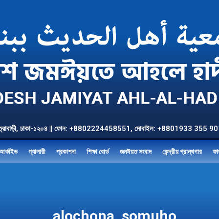
উত্তর যাত্রাবাড়ী, ঢাকা-১২০৪ || ফোন: +8802224458551, মোবাইল: +8801933 3
আর্কাইভ
গ্যালারী
প্রকাশনা
শিক্ষা বোর্ড
জমঈয়ত সংবাদ
কেন্দ্রীয় গ্রান্থগার
ফা
alochona_somuho