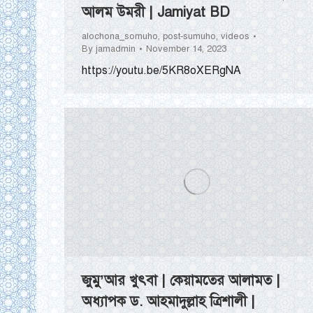
আলম উমরী | Jamiyat BD
alochona_somuho
,
post-sumuho
,
videos
By
jamadmin
November 14, 2023
https://youtu.be/5KR8oXERgNA
জুমু’আর খুৎবা | কেয়ামতের আলামত |
অধ্যাপক ড. আহমাদুল্লাহ ত্রিশালী |