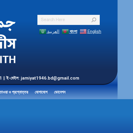
Search:
العربية
বাংলা
English
55 901 || ই-মেইল: jamiyat1946.bd@gmail.com
তাওয়া ও প্রশ্নোত্তর
যোগাযোগ
ডোনেশন