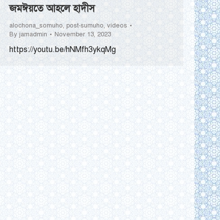
জমঈয়তে আহলে হাদীস
alochona_somuho
,
post-sumuho
,
videos
By
jamadmin
November 13, 2023
https://youtu.be/hNMfh3ykqMg