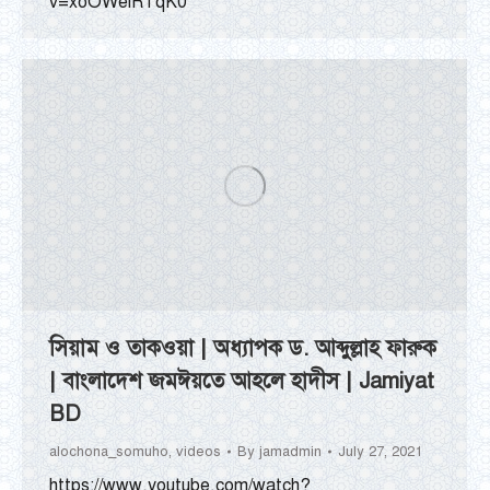
v=xoOWelRTqK0
সিয়াম ও তাকওয়া | অধ্যাপক ড. আব্দুল্লাহ ফারুক
| বাংলাদেশ জমঈয়তে আহলে হাদীস | Jamiyat
BD
alochona_somuho
,
videos
By
jamadmin
July 27, 2021
https://www.youtube.com/watch?