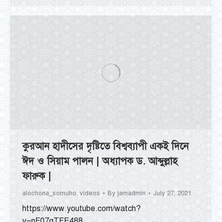
কুরআন হাদীসের দৃষ্টিতে বিশ্বব্যাপী একই দিনে
ঈদ ও সিয়াম পালন | অধ্যাপক ড. আব্দুল্লাহ
ফারুক |
alochona_somuho
,
videos
By
jamadmin
July 27, 2021
https://www.youtube.com/watch?
v=nF07qTFE488