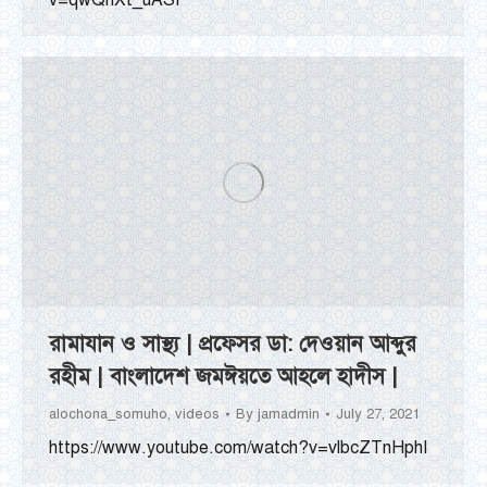
রামাযান ও সাস্থ্য | প্রফেসর ডা: দেওয়ান আব্দুর
রহীম | বাংলাদেশ জমঈয়তে আহলে হাদীস |
alochona_somuho
,
videos
By
jamadmin
July 27, 2021
https://www.youtube.com/watch?v=vlbcZTnHphI