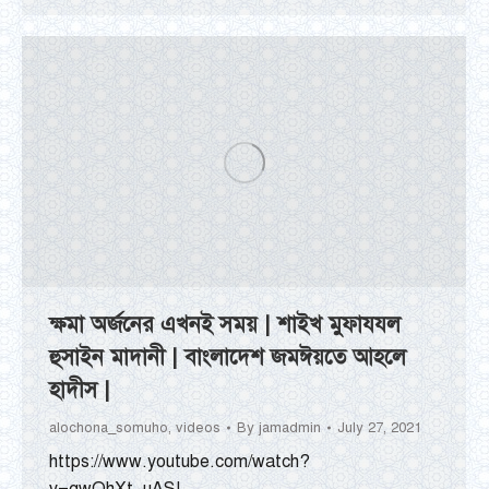
ক্ষমা অর্জনের এখনই সময় | শাইখ মুফাযযল
হুসাইন মাদানী | বাংলাদেশ জমঈয়তে আহলে
হাদীস |
alochona_somuho
,
videos
By
jamadmin
July 27, 2021
https://www.youtube.com/watch?
v=qwQhXt_uASI