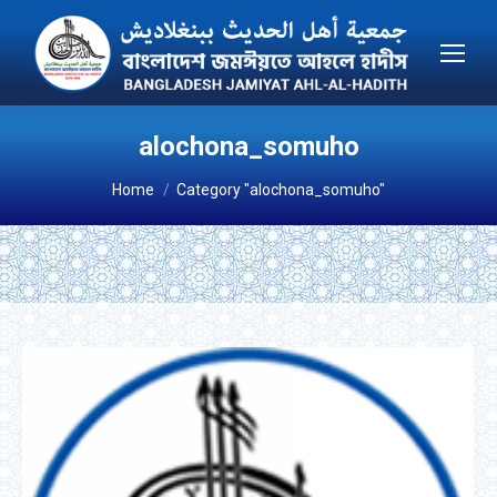
alochona_somuho
You are here:
Home
Category "alochona_somuho"