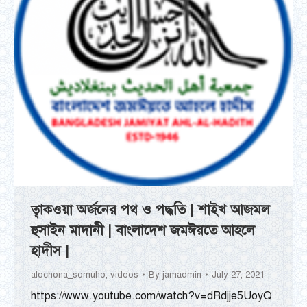
ত্বাকওয়া অর্জনের পথ ও পদ্ধতি | শাইখ আজমল
হুসাইন মাদানী | বাংলাদেশ জমঈয়তে আহলে
হাদীস |
alochona_somuho
,
videos
By
jamadmin
July 27, 2021
https://www.youtube.com/watch?v=dRdjje5UoyQ