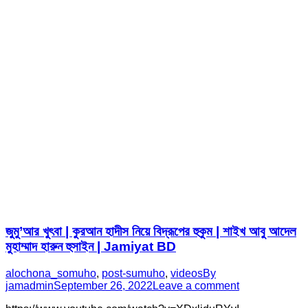
জুমু’আর খুৎবা | কুরআন হাদীস নিয়ে বিদ্রূপের হুকুম | শাইখ আবু আদেল
মুহাম্মাদ হারুন হুসাইন | Jamiyat BD
alochona_somuho
,
post-sumuho
,
videos
By
jamadmin
September 26, 2022
Leave a comment