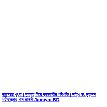
জুমু’আর খুৎবা | সুন্নাহ নিয়ে ব্যঙ্গকারীর পরিণতি | শাইখ ড. মুহাম্মদ
শহীদুল্লাহ খান মাদানী Jamiyat BD