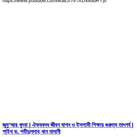
https://www.youtube.com/watch?v=XDxliduRYyI
জুমু’আর খুৎবা | ঐক্যবদ্ধ জীবন যাপন ও ইসলামী শিক্ষার গুরুত্ব তাৎপর্য |
শাইখ ড. শহীদুল্লাহ খান মাদানী