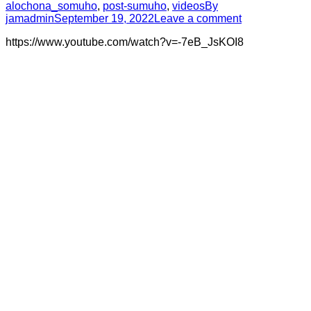
alochona_somuho
,
post-sumuho
,
videos
By
jamadmin
September 19, 2022
Leave a comment
https://www.youtube.com/watch?v=-7eB_JsKOI8