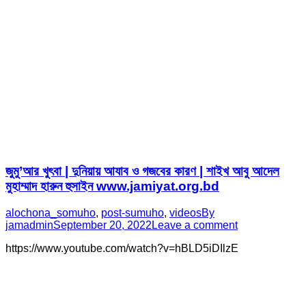
জুমু’আর খুৎবা | দুনিয়ায় আযাব ও গজবের কারণ | শাইখ আবু আদেল
মুহাম্মাদ হারুন হুসাইন www.jamiyat.org.bd
alochona_somuho
,
post-sumuho
,
videos
By
jamadmin
September 20, 2022
Leave a comment
https://www.youtube.com/watch?v=hBLD5iDIlzE