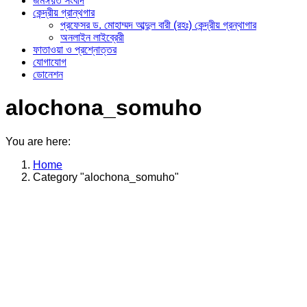
জমঈয়ত সংবাদ
কেন্দ্রীয় গ্রান্থগার
প্রফেসর ড. মোহাম্মদ আব্দুল বারী (রহঃ) কেন্দ্রীয় গ্রন্থাগার
অনলাইন লাইব্রেরী
ফাতাওয়া ও প্রশ্নোত্তর
যোগাযোগ
ডোনেশন
alochona_somuho
You are here:
Home
Category "alochona_somuho"