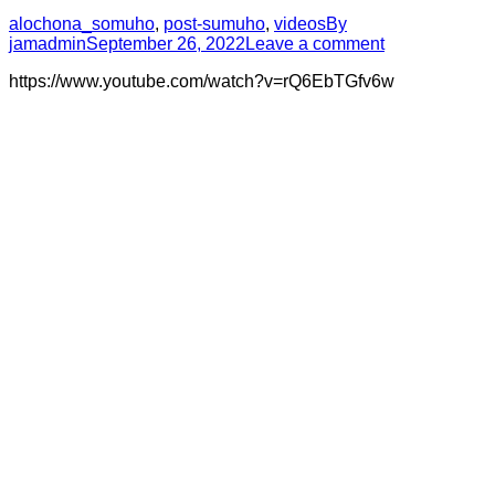
alochona_somuho
,
post-sumuho
,
videos
By
jamadmin
September 26, 2022
Leave a comment
https://www.youtube.com/watch?v=rQ6EbTGfv6w