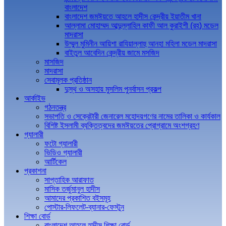
বাংলাদেশ
বাংলাদেশ জমঈয়তে আহলে হাদীস কেন্দ্রীয় ইয়াতীম খানা
আল্লামা মোহাম্মদ আব্দুল্লাহিল কাফী আল কুরাইশী (রহ) মডেল
মাদরাসা
উম্মুল মুমিনীন আয়িশা রাযিয়াল্লাহু আনহা মহিলা মডেল মাদরাসা
বাইতুল আবেদিন কেন্দ্রীয় জামে মসজিদ
মাসজিদ
মাদরাসা
সেবামূলক প্রতিষ্ঠান
দুস্থ ও অসহায় মুসলিম পুনর্বাসন প্রকল্প
আর্কাইভ
গঠনতন্ত্র
সভাপতি ও সেক্রেটারী জেনারেল মহোদয়গণের নামের তালিকা ও কার্যকাল
বিশিষ্ট ইসলামী ব্যক্তিত্বদের জমঈয়তের প্রোগ্রামে অংশগ্রহণ
গ্যালারী
ফটো গ্যালারী
ভিডিও গ্যালারী
আর্টিকেল
প্রকাশনা
সাপ্তাহিক আরাফাত
মাসিক তর্জুমানুল হাদীস
আমাদের প্রকাশিত বইসমূহ
পোস্টার-লিফলেট-ব্যানার-ফেস্টুন
শিক্ষা বোর্ড
বাংলাদেশ আহলে হাদীস শিক্ষা বোর্ড