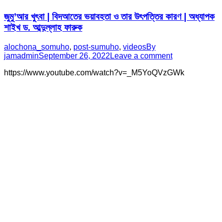
জুমু’আর খুৎবা | বিদআতের ভয়াবহতা ও তার উৎপত্তির কারণ | অধ্যাপক
শাইখ ড. আব্দুল্লাহ ফারুক
alochona_somuho
,
post-sumuho
,
videos
By
jamadmin
September 26, 2022
Leave a comment
https://www.youtube.com/watch?v=_M5YoQVzGWk