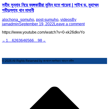
সহীহ সুন্নাহ নিয়ে ব্যঙ্গকারীরা মুমিন হতে পারেনা | শাইখ ড. মুহাম্মদ
শহীদুল্লাহ খান মাদানী
alochona_somuho
,
post-sumuho
,
videos
By
jamadmin
September 19, 2022
Leave a comment
https://www.youtube.com/watch?v=0-xk26dkvYo
←
1
…
62
63
64
65
66
…
98
→
© 2026 All Rights Reserved by বাংলাদেশ জমঈয়তে আহলে হাদীস