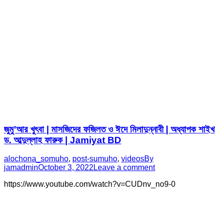
জুমু’আর খুৎবা | মাসজিদের ফজিলত ও ঈদে মিলাদুন্নাবী | অধ্যাপক শাইখ
ড. আব্দুল্লাহ ফারুক | Jamiyat BD
alochona_somuho
,
post-sumuho
,
videos
By
jamadmin
October 3, 2022
Leave a comment
https://www.youtube.com/watch?v=CUDnv_no9-0