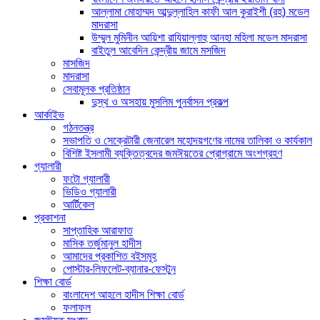
আল্লামা মোহাম্মদ আব্দুল্লাহিল কাফী আল কুরাইশী (রহ) মডেল
মাদরাসা
উম্মুল মুমিনীন আয়িশা রাযিয়াল্লাহু আনহা মহিলা মডেল মাদরাসা
বাইতুল আবেদিন কেন্দ্রীয় জামে মসজিদ
মাসজিদ
মাদরাসা
সেবামূলক প্রতিষ্ঠান
দুস্থ ও অসহায় মুসলিম পুনর্বাসন প্রকল্প
আর্কাইভ
গঠনতন্ত্র
সভাপতি ও সেক্রেটারী জেনারেল মহোদয়গণের নামের তালিকা ও কার্যকাল
বিশিষ্ট ইসলামী ব্যক্তিত্বদের জমঈয়তের প্রোগ্রামে অংশগ্রহণ
গ্যালারী
ফটো গ্যালারী
ভিডিও গ্যালারী
আর্টিকেল
প্রকাশনা
সাপ্তাহিক আরাফাত
মাসিক তর্জুমানুল হাদীস
আমাদের প্রকাশিত বইসমূহ
পোস্টার-লিফলেট-ব্যানার-ফেস্টুন
শিক্ষা বোর্ড
বাংলাদেশ আহলে হাদীস শিক্ষা বোর্ড
ফলাফল