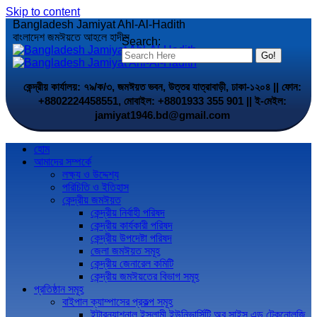
Skip to content
Bangladesh Jamiyat Ahl-Al-Hadith
বাংলাদেশ জমঈয়তে আহলে হাদীস
Search:
কেন্দ্রীয় কার্যালয়: ৭৯/ক/৩, জমঈয়ত ভবন, উত্তর যাত্রাবাড়ী, ঢাকা-১২০৪ || ফোন:
+8802224458551, মোবাইল: +8801933 355 901 || ই-মেইল:
jamiyat1946.bd@gmail.com
হোম
আমাদের সম্পর্কে
লক্ষ্য ও উদ্দেশ্য
পরিচিতি ও ইতিহাস
কেন্দ্রীয় জমঈয়ত
কেন্দ্রীয় নির্বাহী পরিষদ
কেন্দ্রীয় কার্যকারী পরিষদ
কেন্দ্রীয় উপদেষ্টা পরিষদ
জেলা জমঈয়ত সমূহ
কেন্দ্রীয় জেনারেল কমিটি
কেন্দ্রীয় জমঈয়তের বিভাগ সমূহ
প্রতিষ্ঠান সমূহ
বাইপাল ক্যাম্পাসের প্রকল্প সমূহ
ইন্টারন্যাশনাল ইসলামী ইউনিভার্সিটি অব সাইন্স এন্ড টেকনোলজি