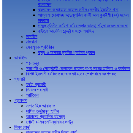
বাংলাদেশ
বাংলাদেশ জমঈয়তে আহলে হাদীস কেন্দ্রীয় ইয়াতীম খানা
আল্লামা মোহাম্মদ আব্দুল্লাহিল কাফী আল কুরাইশী (রহ) মডেল
মাদরাসা
উম্মুল মুমিনীন আয়িশা রাযিয়াল্লাহু আনহা মহিলা মডেল মাদরাসা
বাইতুল আবেদিন কেন্দ্রীয় জামে মসজিদ
মাসজিদ
মাদরাসা
সেবামূলক প্রতিষ্ঠান
দুস্থ ও অসহায় মুসলিম পুনর্বাসন প্রকল্প
আর্কাইভ
গঠনতন্ত্র
সভাপতি ও সেক্রেটারী জেনারেল মহোদয়গণের নামের তালিকা ও কার্যকাল
বিশিষ্ট ইসলামী ব্যক্তিত্বদের জমঈয়তের প্রোগ্রামে অংশগ্রহণ
গ্যালারী
ফটো গ্যালারী
ভিডিও গ্যালারী
আর্টিকেল
প্রকাশনা
সাপ্তাহিক আরাফাত
মাসিক তর্জুমানুল হাদীস
আমাদের প্রকাশিত বইসমূহ
পোস্টার-লিফলেট-ব্যানার-ফেস্টুন
শিক্ষা বোর্ড
বাংলাদেশ আহলে হাদীস শিক্ষা বোর্ড