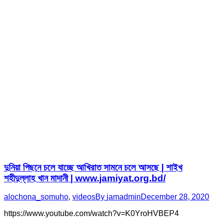
দুনিয়া পিছনে চলে যাচ্ছে আখিরাত সামনে চলে আসছে | শাইখ
শহীদুল্লাহ খান মাদানী | www.jamiyat.org.bd/
alochona_somuho
,
videos
By
jamadmin
December 28, 2020
https://www.youtube.com/watch?v=K0YroHVBEP4