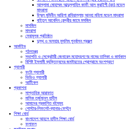
আল্লামা মোহাম্মদ আব্দুল্লাহিল কাফী আল কুরাইশী (রহ) মডেল
মাদরাসা
উম্মুল মুমিনীন আয়িশা রাযিয়াল্লাহু আনহা মহিলা মডেল মাদরাসা
বাইতুল আবেদিন কেন্দ্রীয় জামে মসজিদ
মাসজিদ
মাদরাসা
সেবামূলক প্রতিষ্ঠান
দুস্থ ও অসহায় মুসলিম পুনর্বাসন প্রকল্প
আর্কাইভ
গঠনতন্ত্র
সভাপতি ও সেক্রেটারী জেনারেল মহোদয়গণের নামের তালিকা ও কার্যকাল
বিশিষ্ট ইসলামী ব্যক্তিত্বদের জমঈয়তের প্রোগ্রামে অংশগ্রহণ
গ্যালারী
ফটো গ্যালারী
ভিডিও গ্যালারী
আর্টিকেল
প্রকাশনা
সাপ্তাহিক আরাফাত
মাসিক তর্জুমানুল হাদীস
আমাদের প্রকাশিত বইসমূহ
পোস্টার-লিফলেট-ব্যানার-ফেস্টুন
শিক্ষা বোর্ড
বাংলাদেশ আহলে হাদীস শিক্ষা বোর্ড
ফলাফল