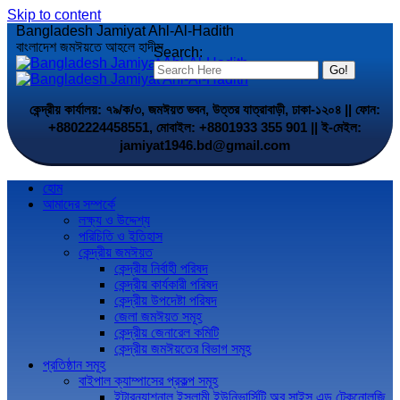
Skip to content
Bangladesh Jamiyat Ahl-Al-Hadith
বাংলাদেশ জমঈয়তে আহলে হাদীস
Search:
কেন্দ্রীয় কার্যালয়: ৭৯/ক/৩, জমঈয়ত ভবন, উত্তর যাত্রাবাড়ী, ঢাকা-১২০৪ || ফোন:
+8802224458551, মোবাইল: +8801933 355 901 || ই-মেইল:
jamiyat1946.bd@gmail.com
হোম
আমাদের সম্পর্কে
লক্ষ্য ও উদ্দেশ্য
পরিচিতি ও ইতিহাস
কেন্দ্রীয় জমঈয়ত
কেন্দ্রীয় নির্বাহী পরিষদ
কেন্দ্রীয় কার্যকারী পরিষদ
কেন্দ্রীয় উপদেষ্টা পরিষদ
জেলা জমঈয়ত সমূহ
কেন্দ্রীয় জেনারেল কমিটি
কেন্দ্রীয় জমঈয়তের বিভাগ সমূহ
প্রতিষ্ঠান সমূহ
বাইপাল ক্যাম্পাসের প্রকল্প সমূহ
ইন্টারন্যাশনাল ইসলামী ইউনিভার্সিটি অব সাইন্স এন্ড টেকনোলজি