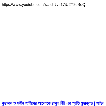
https://www.youtube.com/watch?v=17jU2Y2qBoQ
কুরআন ও সহীহ হাদীসের আলোকে রাসুল ﷺ এর প্রতি মুহাব্বাত | শাইখ