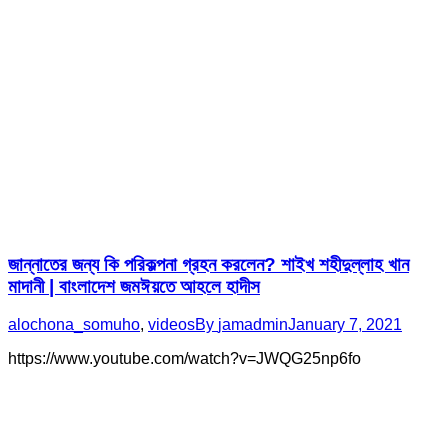
জান্নাতের জন্য কি পরিকল্পনা গ্রহন করলেন? শাইখ শহীদুল্লাহ খান
মাদানী | বাংলাদেশ জমঈয়তে আহলে হাদীস
alochona_somuho
,
videos
By
jamadmin
January 7, 2021
https://www.youtube.com/watch?v=JWQG25np6fo