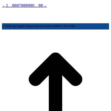
←
1
…
86
87
88
89
90
…
98
→
© 2026 All Rights Reserved by বাংলাদেশ জমঈয়তে আহলে হাদীস