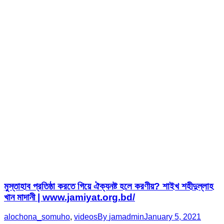
মুস্তাহাব প্রতিষ্ঠা করতে গিয়ে ঐক্যনষ্ট হলে করণীয়? শাইখ শহীদুল্লাহ
খান মাদানী | www.jamiyat.org.bd/
alochona_somuho
,
videos
By
jamadmin
January 5, 2021