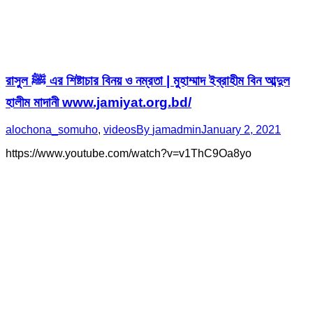
রাসুল ﷺ এর শিষ্টাচার বিনয় ও নম্রতা | মুহাম্মাদ ইব্রাহীম বিন আব্দুল
হালীম মাদানী www.jamiyat.org.bd/
alochona_somuho
,
videos
By
jamadmin
January 2, 2021
https://www.youtube.com/watch?v=v1ThC9Oa8yo