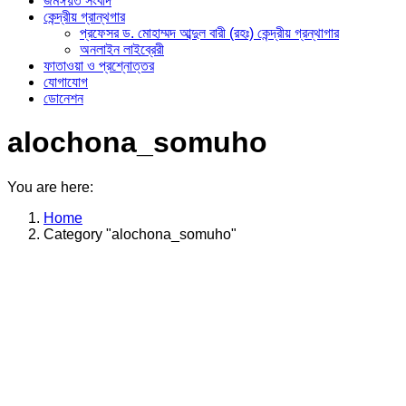
জমঈয়ত সংবাদ
কেন্দ্রীয় গ্রান্থগার
প্রফেসর ড. মোহাম্মদ আব্দুল বারী (রহঃ) কেন্দ্রীয় গ্রন্থাগার
অনলাইন লাইব্রেরী
ফাতাওয়া ও প্রশ্নোত্তর
যোগাযোগ
ডোনেশন
alochona_somuho
You are here:
Home
Category "alochona_somuho"