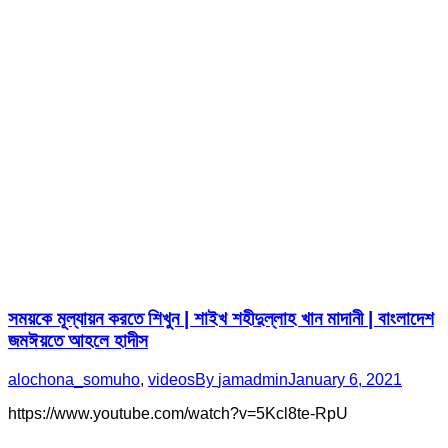
সময়কে মূল্যায়ন করতে শিখুন | শাইখ শহীদুল্লাহ খান মাদানী | বাংলাদেশ
জমঈয়তে আহলে হাদীস
alochona_somuho
,
videos
By
jamadmin
January 6, 2021
https://www.youtube.com/watch?v=5Kcl8te-RpU