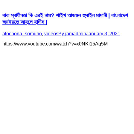
বাক স্বাধীনতা কি এরই নাম? শাইখ আজমল হুসাইন মাদানী | বাংলাদেশ
জমঈয়তে আহলে হাদীস |
alochona_somuho
,
videos
By
jamadmin
January 3, 2021
https://www.youtube.com/watch?v=x0NKi15Aq5M