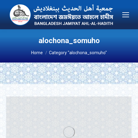
alochona_somuho
You are here:
Home
Category "alochona_somuho"