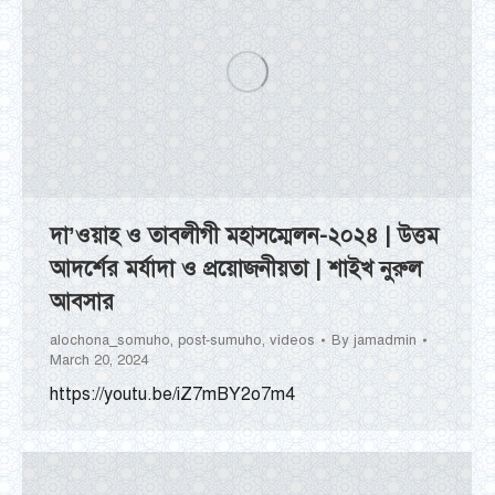
দা’ওয়াহ ও তাবলীগী মহাসম্মেলন-২০২৪ | উত্তম
আদর্শের মর্যাদা ও প্রয়োজনীয়তা | শাইখ নুরুল
আবসার
alochona_somuho
,
post-sumuho
,
videos
By
jamadmin
March 20, 2024
https://youtu.be/iZ7mBY2o7m4