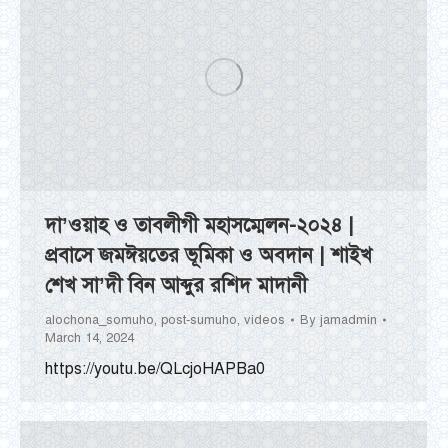
দা’ওয়াহ ও তাবলীগী মহাসম্মেলন-২০২৪ |
প্রবাসে জমঈয়তের ভূমিকা ও অবদান | শাইখ
শেখ সা’দী বিন আব্দুর রশিদ মাদানী
alochona_somuho
,
post-sumuho
,
videos
By
jamadmin
March 14, 2024
https://youtu.be/QLcjoHAPBa0