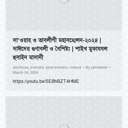
দা’ওয়াহ ও তাবলীগী মহাসম্মেলন-২০২৪ |
দাঈদের গুণাবলী ও বৈশিষ্ট্য | শাইখ মুফাযযল
হুসাইন মাদানী
alochona_somuho
,
post-sumuho
,
videos
By
jamadmin
March 24, 2024
https://youtu.be/5EBhBZT4HME