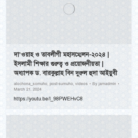
দা’ওয়াহ ও তাবলীগী মহাসম্মেলন-২০২৪ |
ইসলামী শিক্ষার গুরুত্ব ও প্রয়োজনীয়তা |
অধ্যাপক ড. বারকুল্লাহ বিন দুরুল হুদা আইয়ুবী
alochona_somuho
,
post-sumuho
,
videos
By
jamadmin
March 21, 2024
https://youtu.be/I_98PWEHvC8