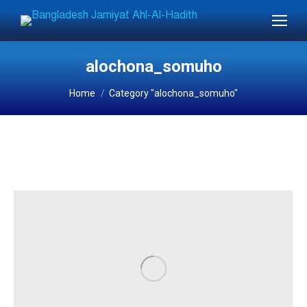
alochona_somuho
You are here:
Home
Category "alochona_somuho"