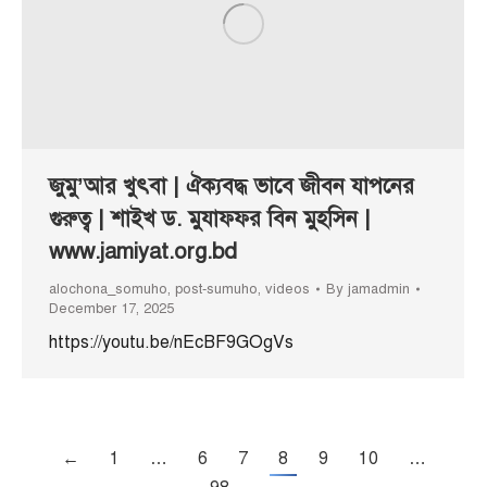
জুমু’আর খুৎবা | ঐক্যবদ্ধ ভাবে জীবন যাপনের
গুরুত্ব | শাইখ ড. মুযাফফর বিন মুহসিন |
www.jamiyat.org.bd
alochona_somuho
,
post-sumuho
,
videos
By
jamadmin
December 17, 2025
https://youtu.be/nEcBF9GOgVs
←
1
…
6
7
8
9
10
…