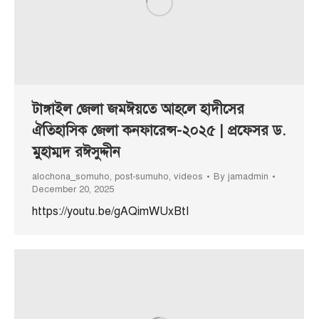
টাঙ্গাইল জেলা জমঈয়তে আহলে হাদীসের
ঐতিহাসিক জেলা কনফারেন্স-২০২৫ | প্রফেসর ড.
মুহাম্মদ রঈসুদ্দীন
alochona_somuho
,
post-sumuho
,
videos
By
jamadmin
December 20, 2025
https://youtu.be/gAQimWUxBtI