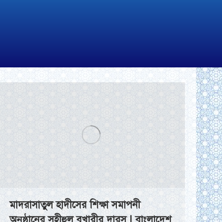
মাদরাসাতুল হাদীসের শিক্ষা সমাপনী
অনুষ্ঠানের সহীহুল বুখারীর দারস | বাংলাদেশ