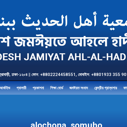
উত্তর যাত্রাবাড়ী, ঢাকা-১২০৪ || ফোন: +8802224458551, মোবাইল: +8801933 3
আর্কাইভ
গ্যালারী
প্রকাশনা
শিক্ষা বোর্ড
জমঈয়ত সংবাদ
কেন্দ্রীয় গ্রান্থগার
ফা
alochona_somuho