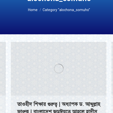
You are here:
Home
Category "alochona_somuho"
তাওহীদ শিক্ষার গুরুত্ব | অধ্যাপক ড. আব্দুল্লাহ
ফারুক | বাংলাদেশ জমঈয়তে আহলে হাদীস