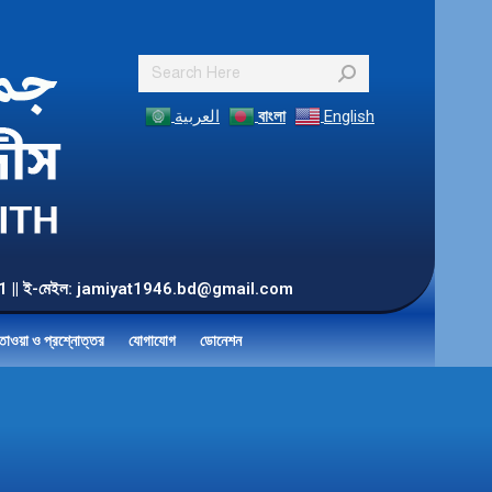
Search:
العربية
বাংলা
English
55 901 || ই-মেইল: jamiyat1946.bd@gmail.com
তাওয়া ও প্রশ্নোত্তর
যোগাযোগ
ডোনেশন