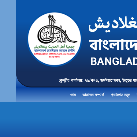
কেন্দ্রীয় কার্যালয়: ৭৯/ক/৩, জমঈয়ত ভবন, 
হোম
আমাদের সম্পর্কে
প্রতিষ্ঠান সমূহ