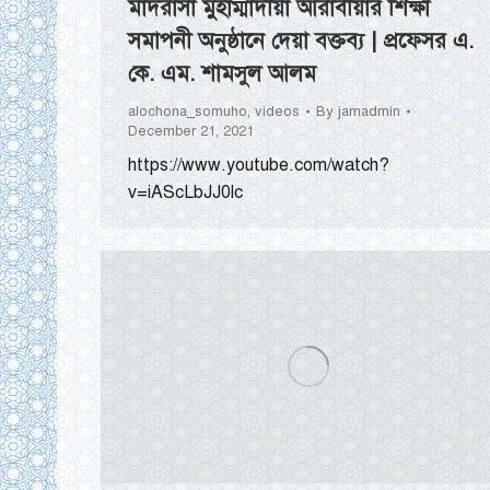
মাদরাসা মুহাম্মাদীয়া আরাবীয়ার শিক্ষা
সমাপনী অনুষ্ঠানে দেয়া বক্তব্য | প্রফেসর এ.
কে. এম. শামসুল আলম
alochona_somuho
,
videos
By
jamadmin
December 21, 2021
https://www.youtube.com/watch?
v=iAScLbJJ0lc