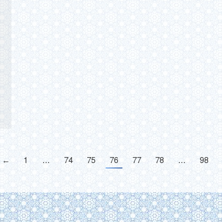
←
1
…
74
75
76
77
78
…
98