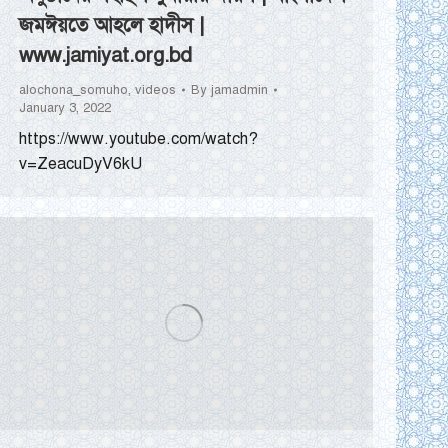
জমঈয়তে আহলে হাদীস |
www.jamiyat.org.bd
alochona_somuho
,
videos
By
jamadmin
January 3, 2022
https://www.youtube.com/watch?
v=ZeacuDyV6kU