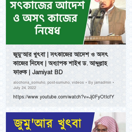
জুমু’আর খুৎবা | সৎকাজের আদেশ ও অসৎ
কাজের নিষেধ | অধ্যাপক শাইখ ড. আব্দুল্লাহ
ফারুক | Jamiyat BD
alochona_somuho
,
post-sumuho
,
videos
By
jamadmin
July 24, 2022
https://www.youtube.com/watch?v=Jj0FyOtIcfY