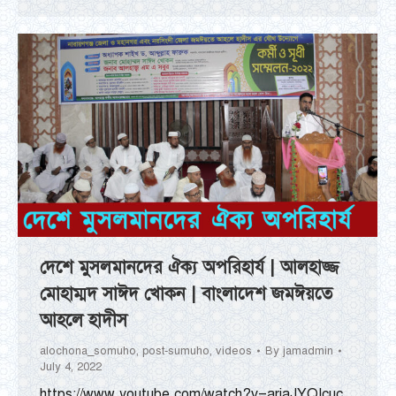
দেশে মুসলমানদের ঐক্য অপরিহার্য | আলহাজ্জ
মোহাম্মদ সাঈদ খোকন | বাংলাদেশ জমঈয়তে
আহলে হাদীস
alochona_somuho
,
post-sumuho
,
videos
By
jamadmin
July 4, 2022
https://www.youtube.com/watch?v=arjaJYQIcuc