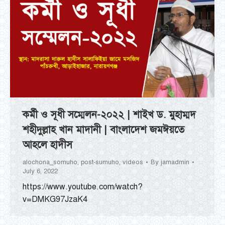
কর্মী ও সূধী সম্মেলন-২০২২ | শাইখ ড. মুহাম্মদ
শহীদুল্লাহ খান মাদানী | বাংলাদেশ জমঈয়তে
আহলে হাদীস
alochona_somuho
,
post-sumuho
,
videos
By
jamadmin
July 6, 2022
https://www.youtube.com/watch?
v=DMKG97JzaK4