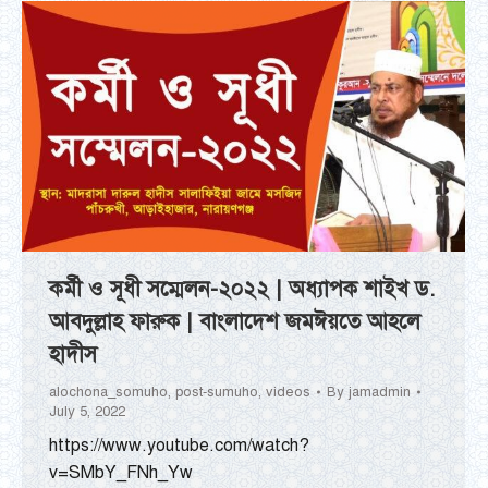
কর্মী ও সূধী সম্মেলন-২০২২ | অধ্যাপক শাইখ ড.
আবদুল্লাহ ফারুক | বাংলাদেশ জমঈয়তে আহলে
হাদীস
alochona_somuho
,
post-sumuho
,
videos
By
jamadmin
July 5, 2022
https://www.youtube.com/watch?
v=SMbY_FNh_Yw