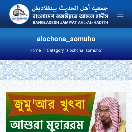
alochona_somuho
You are here:
Home
Category "alochona_somuho"