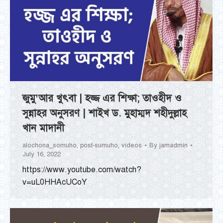
জুমু’আর খুৎবা | হজ্জ এর শিক্ষা; তাওহীদ ও
সুন্নাহর অনুসরণ | শাইখ ড. মুহাম্মদ শহীদুল্লাহ
খান মাদানী
alochona_somuho
,
post-sumuho
,
videos
By
jamadmin
July 16, 2022
https://www.youtube.com/watch?
v=uL0HHAcUCoY