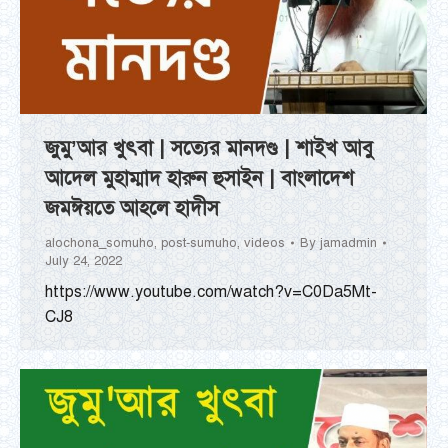
জুমু’আর খুৎবা | সত্যের মানদণ্ড | শাইখ আবু
আদেল মুহাম্মাদ হারুন হুসাইন | বাংলাদেশ
জমঈয়তে আহলে হাদীস
alochona_somuho
,
post-sumuho
,
videos
By
jamadmin
July 24, 2022
https://www.youtube.com/watch?v=C0Da5Mt-
CJ8