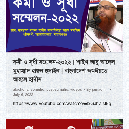
কর্মী ও সূধী সম্মেলন-২০২২ | শাইখ আবু আদেল
মুহাম্মাদ হারুন হুসাইন | বাংলাদেশ জমঈয়তে
আহলে হাদীস
alochona_somuho
,
post-sumuho
,
videos
By
jamadmin
July 6, 2022
https://www.youtube.com/watch?v=IxGJhZjsI8g