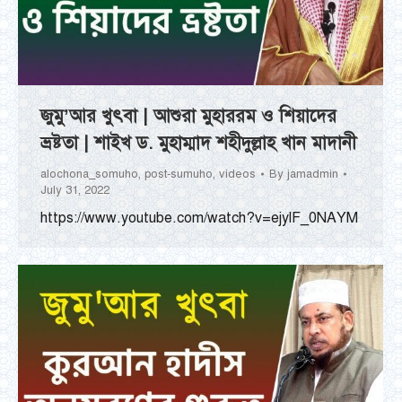
জুমু’আর খুৎবা | আশুরা মুহাররম ও শিয়াদের
ভ্রষ্টতা | শাইখ ড. মুহাম্মাদ শহীদুল্লাহ খান মাদানী
alochona_somuho
,
post-sumuho
,
videos
By
jamadmin
July 31, 2022
https://www.youtube.com/watch?v=ejylF_0NAYM