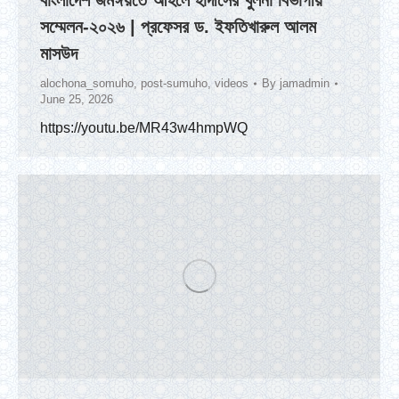
বাংলাদেশ জমঈয়তে আহলে হাদীসের খুলনা বিভাগীয়
সম্মেলন-২০২৬ | প্রফেসর ড. ইফতিখারুল আলম
মাসউদ
alochona_somuho
,
post-sumuho
,
videos
By
jamadmin
June 25, 2026
https://youtu.be/MR43w4hmpWQ