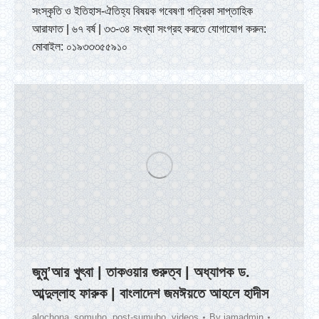
সংস্কৃতি ও ইতিহাস-ঐতিহ্য বিষয়ক গবেষণা পত্রিকা সাপ্তাহিক
আরাফাত | ৬৭ বর্ষ | ৩৩-৩৪ সংখ্যা সংগ্রহ করতে যোগাযোগ করুন:
মোবাইল: ০১৯৩৩৩৫৫৯১০
জুমু’আর খুৎবা | তাকওয়ার গুরুত্ব | অধ্যাপক ড.
আব্দুল্লাহ ফারুক | বাংলাদেশ জমঈয়তে আহলে হাদীস
alochona_somuho
,
post-sumuho
,
videos
By
jamadmin